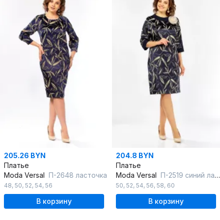
205.26 BYN
204.8 BYN
Платье
Платье
Moda Versal
П-2648 ласточка
Moda Versal
П-2519 синий ласточка
48
,
50
,
52
,
54
,
56
50
,
52
,
54
,
56
,
58
,
60
В корзину
В корзину