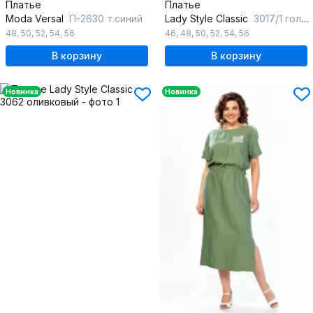
Платье
Платье
Moda Versal
П-2630 т.синий
Lady Style Classic
3017/1 голубые-тона
48
,
50
,
52
,
54
,
56
46
,
48
,
50
,
52
,
54
,
56
В корзину
В корзину
Новинка
Новинка