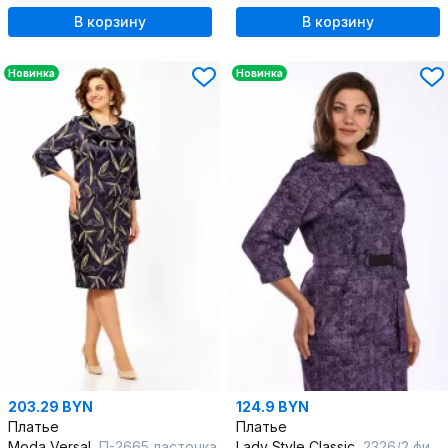
В корзину
В корзину
Новинка
Новинка
203.29 BYN
124.9 BYN
Платье
Платье
Moda Versal
П-2665 ласточка
Lady Style Classic
2326/2 фиолетовые-тона