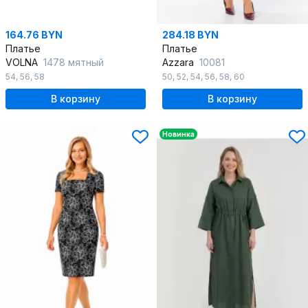
164.76 BYN
284.18 BYN
Платье
Платье
VOLNA
1478 мятный
Azzara
10081
54
,
56
,
58
50
,
52
,
54
,
56
,
58
,
60
В корзину
В корзину
Новинка