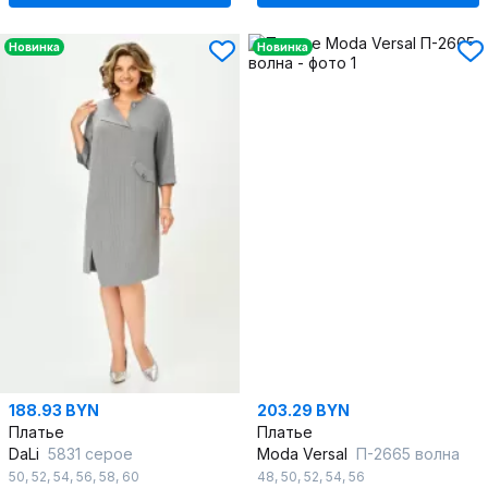
Новинка
Новинка
188.93 BYN
203.29 BYN
Платье
Платье
DaLi
5831 серое
Moda Versal
П-2665 волна
50
,
52
,
54
,
56
,
58
,
60
48
,
50
,
52
,
54
,
56