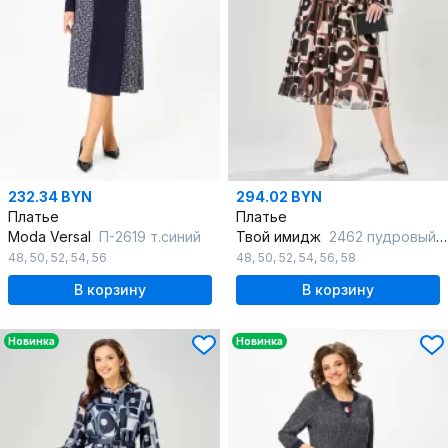
232.34 BYN
294.02 BYN
Платье
Платье
Moda Versal
П-2619 т.синий
Твой имидж
2462 пудровый_с_принтом
48
,
50
,
52
,
54
,
56
48
,
50
,
52
,
54
,
56
,
58
В корзину
В корзину
Новинка
Новинка