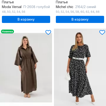
Платье
Платье
Moda Versal
П-2608 голубой
Michel chic
2164/2 синий
48
,
50
,
52
,
54
,
56
50
,
52
,
54
,
56
,
58
,
60
,
62
,
64
,
66
В корзину
В корзину
Новинка