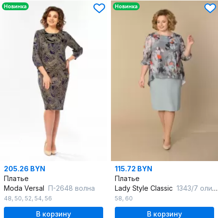
Новинка
Новинка
205.26 BYN
115.72 BYN
Платье
Платье
Moda Versal
П-2648 волна
Lady Style Classic
1343/7 оливковый
48
,
50
,
52
,
54
,
56
58
,
60
В корзину
В корзину