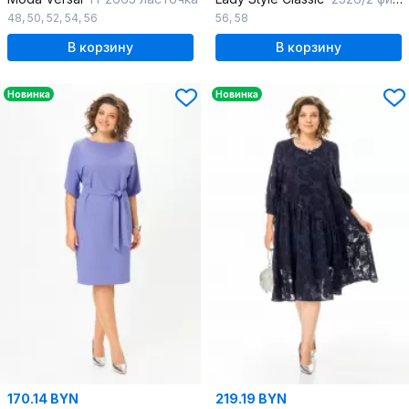
48
,
50
,
52
,
54
,
56
56
,
58
В корзину
В корзину
Новинка
Новинка
170.14 BYN
219.19 BYN