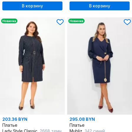
В корзину
В корзину
Новинка
Новинка
203.36 BYN
295.08 BYN
Платье
Платье
Lady Style Classic
2668 темно-синий
Mubliz
342 синий