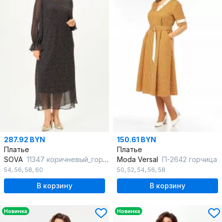
287.92 BYN
150.61 BYN
Платье
Платье
SOVA
11347 коричневый_горох
Moda Versal
П-2642 горчица
54
,
56
,
58
,
60
50
,
52
,
54
,
56
,
58
В корзину
В корзину
Новинка
Новинка