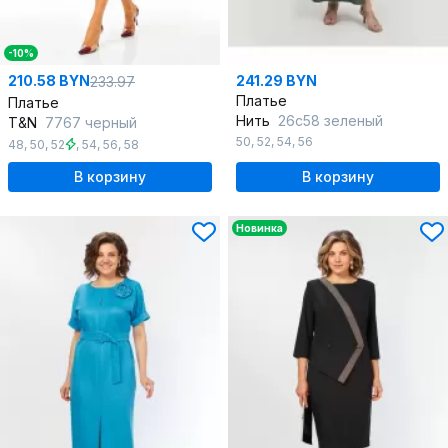
-10%
210.58 BYN
241.29 BYN
233.97
Платье
Платье
Нить
26с58 зеленый
T&N
7767 черный
50
,
52
,
54
,
56
48
,
50
,
52
,
54
,
56
,
58
В корзину
В корзину
Новинка