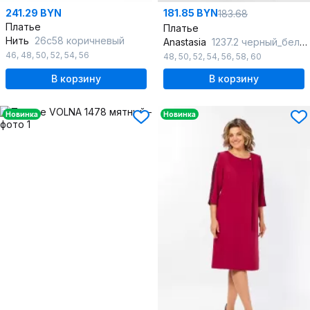
241.29 BYN
181.85 BYN
183.68
Платье
Платье
Нить
26с58 коричневый
Anastasia
1237.2 черный_белый_пояс
46
,
48
,
50
,
52
,
54
,
56
48
,
50
,
52
,
54
,
56
,
58
,
60
В корзину
В корзину
Новинка
Новинка