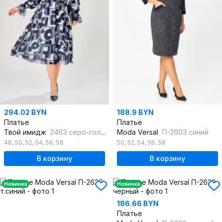
294.02 BYN
188.9 BYN
Платье
Платье
Твой имидж
2463 серо-голубой_с_принтом
Moda Versal
П-2603 синий
48
,
50
,
52
,
54
,
56
,
58
50
,
52
,
54
,
56
,
58
В корзину
В корзину
Новинка
Новинка
186.66 BYN
Платье