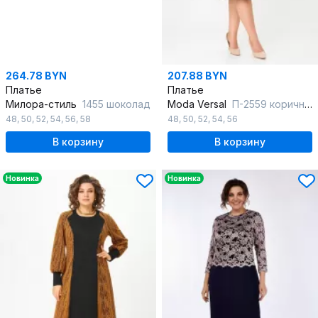
264.78 BYN
207.88 BYN
Платье
Платье
Милора-стиль
1455 шоколад
Moda Versal
П-2559 коричневый
48
,
50
,
52
,
54
,
56
,
58
48
,
50
,
52
,
54
,
56
В корзину
В корзину
Новинка
Новинка