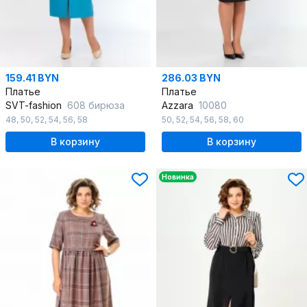
159.41 BYN
286.03 BYN
Платье
Платье
SVT-fashion
608 бирюза
Azzara
10080
48
,
50
,
52
,
54
,
56
,
58
50
,
52
,
54
,
56
,
58
,
60
В корзину
В корзину
Новинка