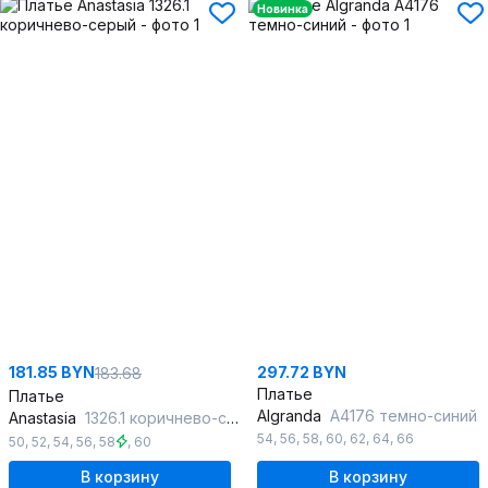
Новинка
181.85 BYN
297.72 BYN
183.68
Платье
Платье
Algranda
А4176 темно-синий
Anastasia
1326.1 коричнево-серый
54
,
56
,
58
,
60
,
62
,
64
,
66
50
,
52
,
54
,
56
,
58
,
60
В корзину
В корзину