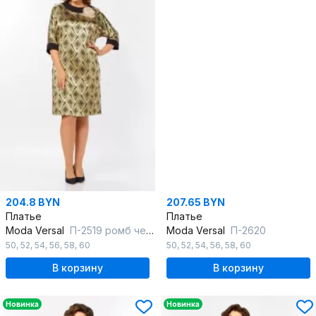
204.8 BYN
207.65 BYN
Платье
Платье
Moda Versal
П-2519 ромб черн+золото
Moda Versal
П-2620
50
,
52
,
54
,
56
,
58
,
60
50
,
52
,
54
,
56
,
58
,
60
В корзину
В корзину
Новинка
Новинка