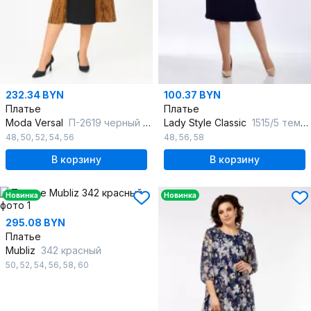
232.34 BYN
100.37 BYN
Платье
Платье
Moda Versal
П-2619 черный рыжий
Lady Style Classic
1515/5 темно-синий_с_ розовым
48
,
50
,
52
,
54
,
56
48
,
56
,
58
В корзину
В корзину
Новинка
Новинка
295.08 BYN
Платье
Mubliz
342 красный
50
,
52
,
54
,
56
,
58
,
60