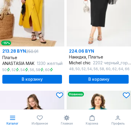
-15%
213.28 BYN
224.06 BYN
250.91
Накидка, Платье
Платье
Michel chic
2202 черный_горох
ANASTASIA MAK
1330 желтый
48
,
50
,
52
,
54
,
56
,
58
,
60
,
62
,
64
,
66
50
,
52
,
54
,
56
,
58
,
60
В корзину
В корзину
Новинка
Каталог
Избранное
Главная
Корзина
Профиль