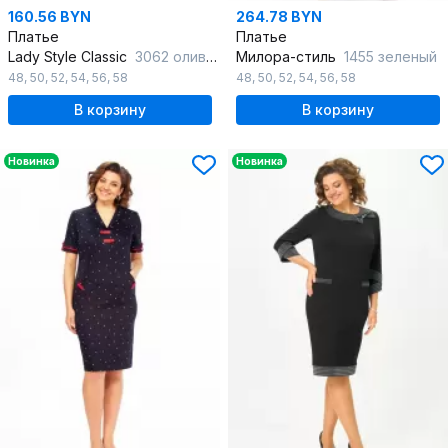
160.56 BYN
264.78 BYN
Платье
Платье
Lady Style Classic
3062 оливковый
Милора-стиль
1455 зеленый
48
,
50
,
52
,
54
,
56
,
58
48
,
50
,
52
,
54
,
56
,
58
В корзину
В корзину
Новинка
Новинка