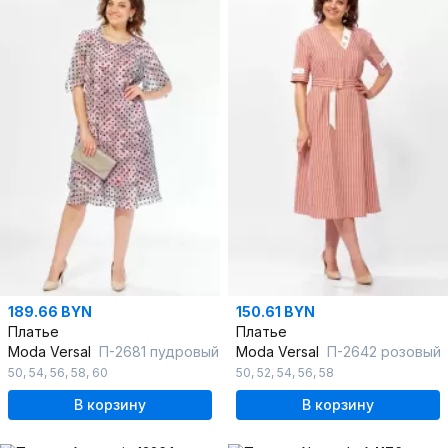
189.66 BYN
150.61 BYN
Платье
Платье
Moda Versal
П-2681 пудровый
Moda Versal
П-2642 розовый
50
,
54
,
56
,
58
,
60
50
,
52
,
54
,
56
,
58
В корзину
В корзину