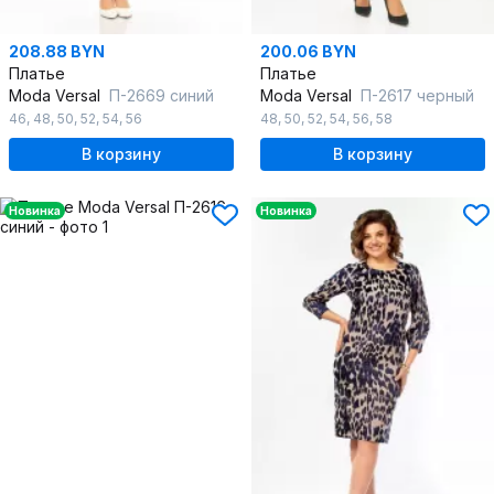
208.88 BYN
200.06 BYN
Платье
Платье
Moda Versal
П-2669 синий
Moda Versal
П-2617 черный
46
,
48
,
50
,
52
,
54
,
56
48
,
50
,
52
,
54
,
56
,
58
В корзину
В корзину
Новинка
Новинка