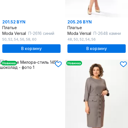
201.52 BYN
205.26 BYN
Платье
Платье
Moda Versal
П-2616 синий
Moda Versal
П-2648 камни
50
,
52
,
54
,
56
,
58
,
60
48
,
50
,
52
,
54
,
56
В корзину
В корзину
Новинка
Новинка