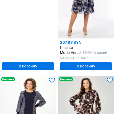
207.98 BYN
Платье
Moda Versal
П-2504 синий
50
,
52
,
54
,
56
,
58
,
60
В корзину
В корзину
Новинка
Новинка