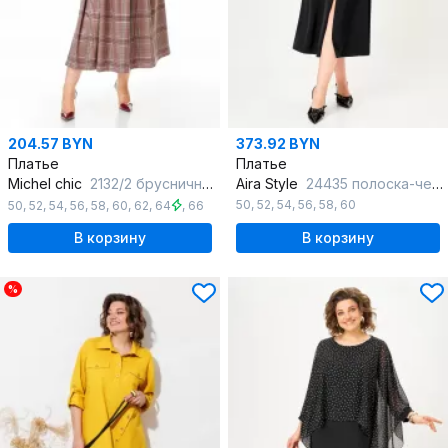
204.57 BYN
373.92 BYN
Платье
Платье
Michel chic
2132/2 брусничный_клетка
Aira Style
24435 полоска-черный
50
,
52
,
54
,
56
,
58
,
60
50
,
52
,
54
,
56
,
58
,
60
,
62
,
64
,
66
В корзину
В корзину
%