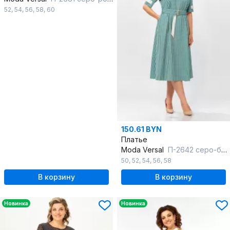
52
,
54
,
56
,
58
,
60
150.61 BYN
Платье
Moda Versal
П-2642 серо-бирюзовый
50
,
52
,
54
,
56
,
58
В корзину
В корзину
Новинка
Новинка