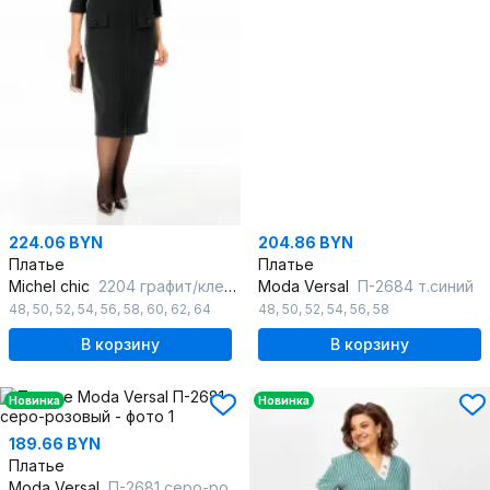
224.06 BYN
204.86 BYN
Платье
Платье
Michel chic
2204 графит/клетка
Moda Versal
П-2684 т.синий
48
,
50
,
52
,
54
,
56
,
58
,
60
,
62
,
64
48
,
50
,
52
,
54
,
56
,
58
В корзину
В корзину
Новинка
Новинка
189.66 BYN
Платье
Moda Versal
П-2681 серо-розовый