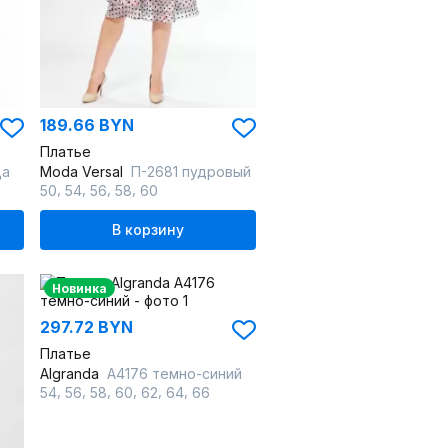
189.66 BYN
Платье
ца
Moda Versal
П-2681 пудровый
,
,
,
,
50
54
56
58
60
В корзину
Новинка
297.72 BYN
Платье
Algranda
А4176 темно-синий
,
,
,
,
,
,
54
56
58
60
62
64
66