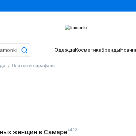
Одежда
Косметика
Бренды
Новин
да
Платья и сарафаны
4432
лных женщин в Самаре