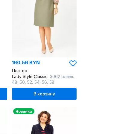
160.56 BYN
Платье
Lady Style Classic
3062 оливковый
,
,
,
,
,
48
50
52
54
56
58
В корзину
Новинка