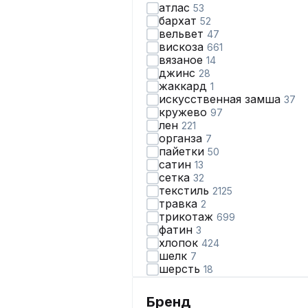
атлас
53
бархат
52
вельвет
47
вискоза
661
вязаное
14
джинс
28
жаккард
1
искусственная замша
37
кружево
97
лен
221
органза
7
пайетки
50
сатин
13
сетка
32
текстиль
2125
травка
2
трикотаж
699
фатин
3
хлопок
424
шелк
7
шерсть
18
шифон
323
экокожа
56
Бренд