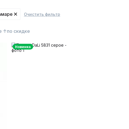
амаре
Очистить фильтр
е ↑
по скидке
Новинка