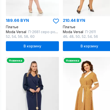
189.66 BYN
210.44 BYN
Платье
Платье
Moda Versal
П-2681 серо-розовый
Moda Versal
П-2611
,
,
,
,
,
,
,
,
,
52
54
56
58
60
46
48
50
52
54
56
В корзину
В корзину
Новинка
Новинка