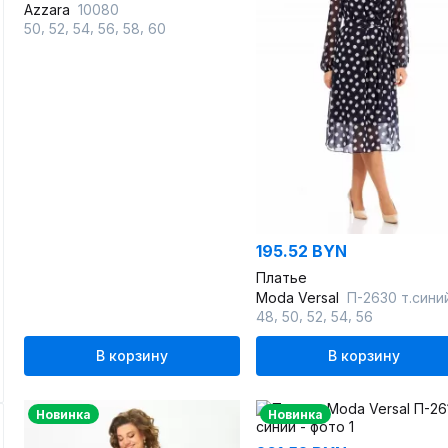
Azzara
10080
,
,
,
,
,
50
52
54
56
58
60
195.52 BYN
Платье
Moda Versal
П-2630 т.сини
,
,
,
,
48
50
52
54
56
В корзину
В корзину
Новинка
Новинка