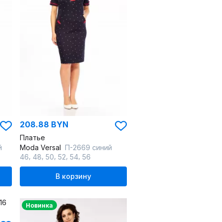
208.88 BYN
Платье
й
Moda Versal
П-2669 синий
,
,
,
,
,
46
48
50
52
54
56
В корзину
Новинка