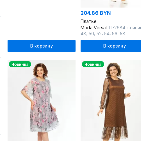
204.86 BYN
Платье
Moda Versal
П-2684 т.сини
,
,
,
,
,
48
50
52
54
56
58
В корзину
В корзину
Новинка
Новинка