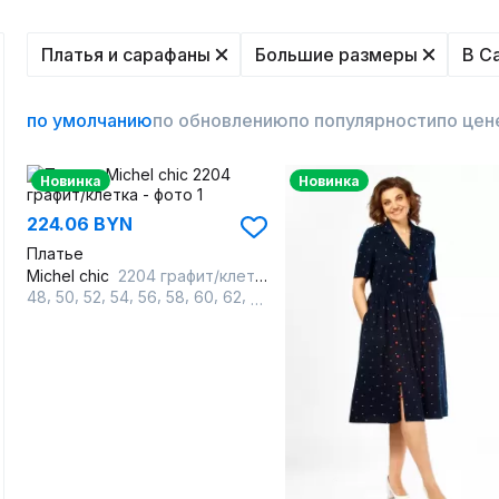
Платья и сарафаны
Большие размеры
В С
по умолчанию
по обновлению
по популярности
по цен
Новинка
Новинка
224.06 BYN
Платье
Michel chic
2204 графит/клетка
,
,
,
,
,
,
,
,
48
50
52
54
56
58
60
62
64