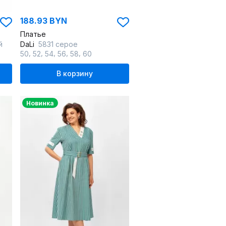
188.93 BYN
Платье
й
DaLi
5831 серое
,
,
,
,
,
50
52
54
56
58
60
В корзину
Новинка