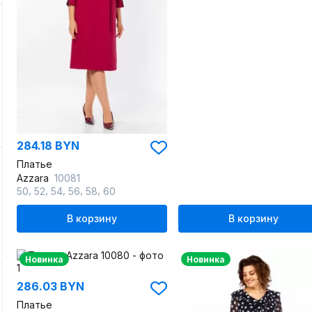
284.18 BYN
Платье
Azzara
10081
,
,
,
,
,
50
52
54
56
58
60
В корзину
В корзину
Новинка
Новинка
286.03 BYN
Платье