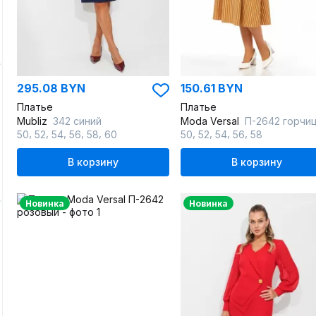
295.08 BYN
150.61 BYN
Платье
Платье
Mubliz
342 синий
Moda Versal
П-2642 горчи
,
,
,
,
,
,
,
,
,
50
52
54
56
58
60
50
52
54
56
58
В корзину
В корзину
Новинка
Новинка