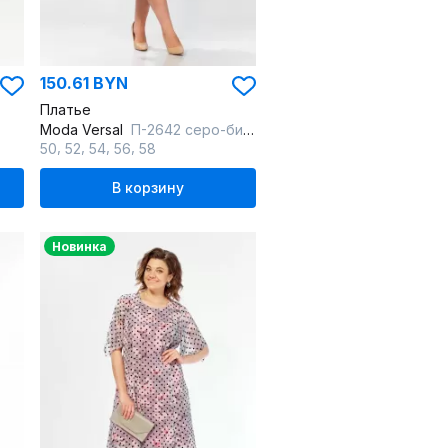
150.61 BYN
Платье
Moda Versal
П-2642 серо-бирюзовый
,
,
,
,
50
52
54
56
58
В корзину
Новинка