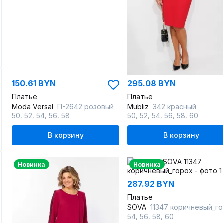
150.61 BYN
295.08 BYN
Платье
Платье
Moda Versal
П-2642 розовый
Mubliz
342 красный
,
,
,
,
,
,
,
,
,
50
52
54
56
58
50
52
54
56
58
60
В корзину
В корзину
Новинка
Новинка
287.92 BYN
Платье
SOVA
11347 коричневый_гор
,
,
,
54
56
58
60