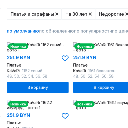
Платья и сарафаны
На 30 лет
Недорогие
по умолчанию
по обновлению
по популярности
по цен
Новинка
Новинка
251.9 BYN
251.9 BYN
Платье
Платье
KaVaRi
1162 синий
KaVaRi
1161 баклажан
,
,
,
,
,
,
,
,
,
,
48
50
52
54
56
58
48
50
52
54
56
58
В корзину
В корзину
Новинка
Новинка
251.9 BYN
Платье