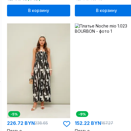
В корзину
В корзину
-5%
-9%
226.72 BYN
152.22 BYN
238.65
167.27
Платье
Платье