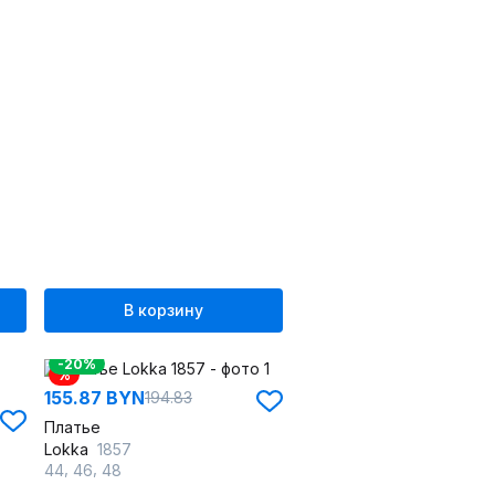
В корзину
-20%
%
155.87 BYN
194.83
Платье
Lokka
1857
,
,
44
46
48