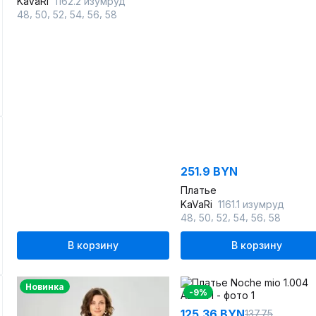
KaVaRi
1162.2 изумруд
,
,
,
,
,
48
50
52
54
56
58
251.9 BYN
Платье
KaVaRi
1161.1 изумруд
,
,
,
,
,
48
50
52
54
56
58
В корзину
В корзину
Новинка
-9%
125.36 BYN
137.75