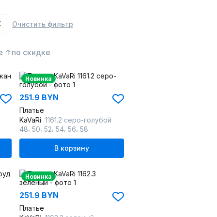
Очистить фильтр
е ↑
по скидке
Новинка
251.9 BYN
Платье
KaVaRi
1161.2 серо-голубой
,
,
,
,
,
48
50
52
54
56
58
В корзину
Новинка
251.9 BYN
Платье