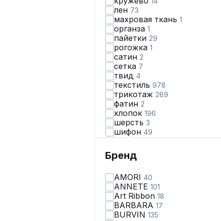
кружево
14
лен
73
махровая ткань
1
органза
1
пайетки
29
рогожка
1
сатин
2
сетка
7
твид
4
текстиль
978
трикотаж
289
фатин
2
хлопок
196
шерсть
3
шифон
49
экокожа
15
Бренд
AMORI
40
ANNETE
101
Art Ribbon
18
BARBARA
17
BURVIN
135