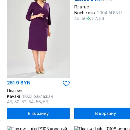
Платье
Noche mio
1.004 ALENTI
,
,
,
44
50
52
56
251.9 BYN
Платье
KaVaRi
1162.1 баклажан
,
,
,
,
,
48
50
52
54
56
58
В корзину
В корзину