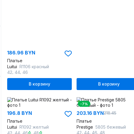
186.96 BYN
Платье
Luitui
R1106 красный
,
,
42
44
46
В корзину
В корзину
-7%
196.8 BYN
203.16 BYN
218.45
Платье
Платье
Luitui
R1092 желтый
Prestige
5805 бежевый
,
,
,
,
,
,
42
44
46
48
42
44
46
48