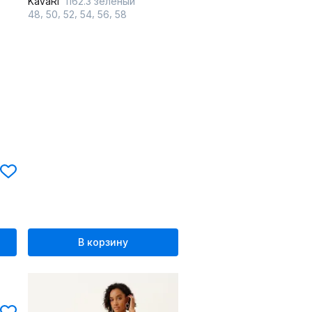
KaVaRi
1162.3 зеленый
,
,
,
,
,
48
50
52
54
56
58
В корзину