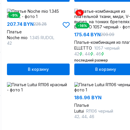
%
-9%
207.74 BYN
228.28
-16%
Платье
175.64 BYN
209.09
Noche mio
1.345 RUDOL
42
ELLETTO
1057 черный
,
,
42
44
46
последний размер
В корзину
В корзину
186.96 BYN
Платье
Luitui
R1106 черный
,
,
42
44
46