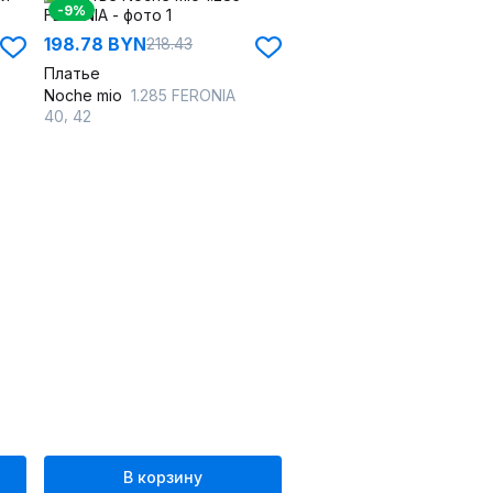
-9%
198.78 BYN
218.43
Платье
Noche mio
1.285 FERONIA
,
40
42
В корзину