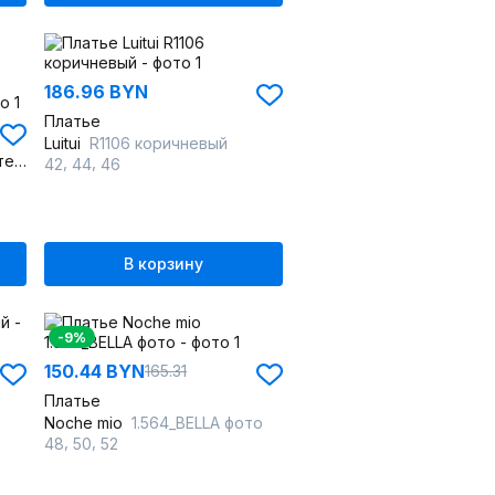
186.96 BYN
Платье
Luitui
R1106 коричневый
Платье-комбинация из плательной ткани, миди, V-вырез, на тонких бретелях
,
,
42
44
46
В корзину
-9%
150.44 BYN
165.31
Платье
Noche mio
1.564_BELLA фото
,
,
48
50
52