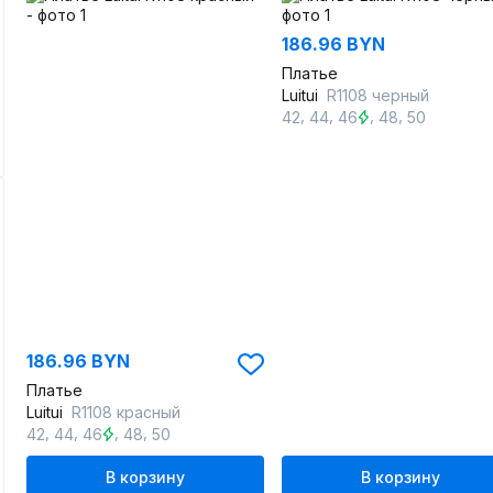
186.96 BYN
Платье
Luitui
R1108 черный
,
,
,
,
42
44
46
48
50
186.96 BYN
Платье
Luitui
R1108 красный
,
,
,
,
42
44
46
48
50
В корзину
В корзину