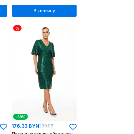
В корзину
%
-39%
176.33 BYN
289.06
Платье из струящейся ткани с пайетками и V-образным вырезом