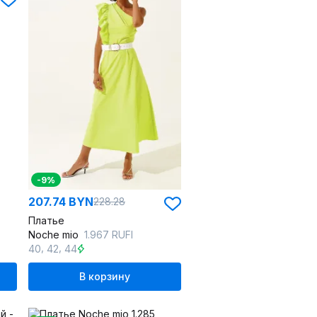
-9%
207.74 BYN
228.28
Платье
Noche mio
1.967 RUFI
,
,
40
42
44
В корзину