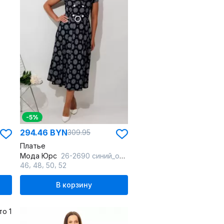
-5%
294.46 BYN
309.95
Платье
Мода Юрс
26-2690 синий_орнамент
,
,
,
46
48
50
52
В корзину