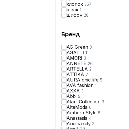
хлопок
357
шелк
1
шифон
28
Бренд
AG Green
3
AGATTI
1
AMORI
31
ANNETE
26
ARTELLA
2
ATTIKA
7
AURA chic life
5
AVA fashion
1
AXXA
3
Abbi
5
Alani Collection
3
AltaModa
6
Ambera Style
8
Anastasia
4
Andina city
3