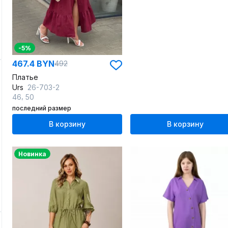
-5%
467.4 BYN
492
Платье
Urs
26-703-2
,
46
50
последний размер
В корзину
В корзину
Новинка