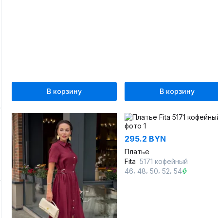
В корзину
В корзину
295.2 BYN
Платье
Fita
5171 кофейный
,
,
,
,
46
48
50
52
54