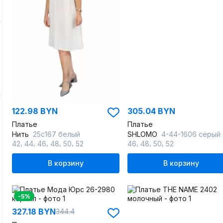
122.98 BYN
305.04 BYN
Платье
Платье
Нить
25с167 белый
SHLOMO
4-44-1606 серый
,
,
,
,
,
,
,
,
42
44
46
48
50
52
46
48
50
52
В корзину
В корзину
-5%
327.18 BYN
344.4