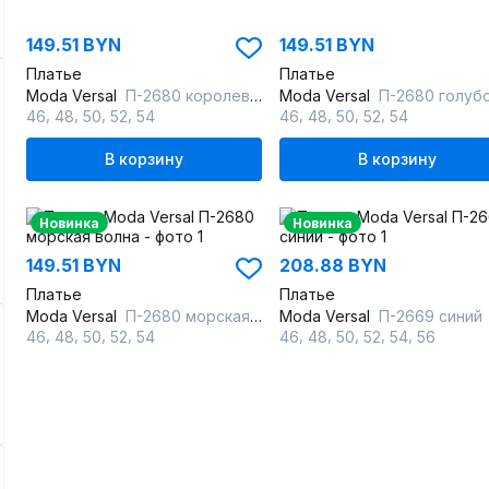
149.51 BYN
149.51 BYN
Платье
Платье
Moda Versal
П-2680 королевско синий
Moda Versal
П-2680 голуб
,
,
,
,
,
,
,
,
46
48
50
52
54
46
48
50
52
54
В корзину
В корзину
Новинка
Новинка
149.51 BYN
208.88 BYN
Платье
Платье
Moda Versal
П-2680 морская волна
Moda Versal
П-2669 синий
,
,
,
,
,
,
,
,
,
46
48
50
52
54
46
48
50
52
54
56