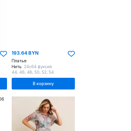
193.64 BYN
Платье
Нить
24с64 фуксия
,
,
,
,
,
44
46
48
50
52
54
В корзину