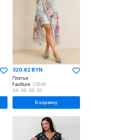
320.82 BYN
Платье
Faufilure
C1648
,
,
,
44
46
48
50
В корзину