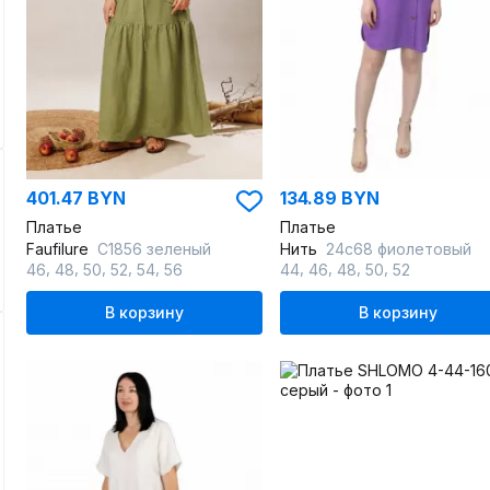
401.47 BYN
134.89 BYN
Платье
Платье
Faufilure
C1856 зеленый
Нить
24с68 фиолетовый
,
,
,
,
,
,
,
,
,
46
48
50
52
54
56
44
46
48
50
52
В корзину
В корзину