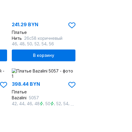
241.29 BYN
Платье
Нить
26с58 коричневый
,
,
,
,
,
46
48
50
52
54
56
В корзину
398.44 BYN
Платье
Bazalini
5057
,
,
,
,
,
,
,
,
42
44
46
48
50
52
54
56
58