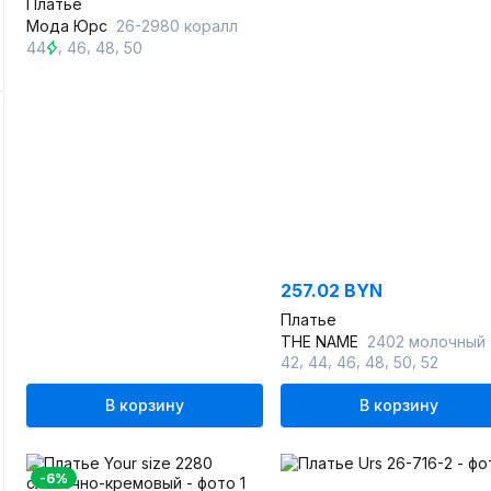
Платье
Мода Юрс
26-2980 коралл
,
,
,
44
46
48
50
257.02 BYN
Платье
THE NAME
2402 молочный
,
,
,
,
,
42
44
46
48
50
52
В корзину
В корзину
-6%