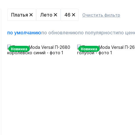
Платья
Лето
46
Очистить фильтр
по умолчанию
по обновлению
по популярности
по цен
Новинка
Новинка