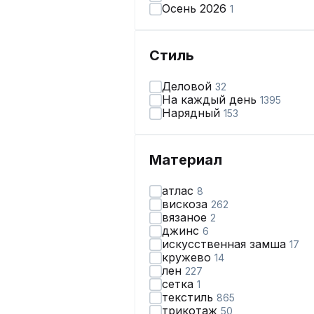
Осень 2026
1
Стиль
Деловой
32
На каждый день
1395
Нарядный
153
Материал
атлас
8
вискоза
262
вязаное
2
джинс
6
искусственная замша
17
кружево
14
лен
227
сетка
1
текстиль
865
трикотаж
50