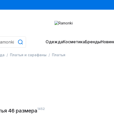
Одежда
Косметика
Бренды
Новин
да
Платья и сарафаны
Платья
1452
тья 46 размера