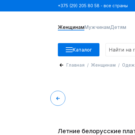
+375 (29) 205 80 58 - все страны
Женщинам
Мужчинам
Детям
Каталог
Главная
Женщинам
Одеж
Летние белорусские пла