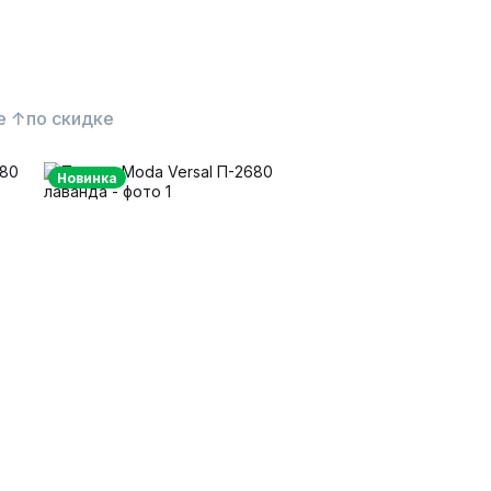
е ↑
по скидке
Новинка