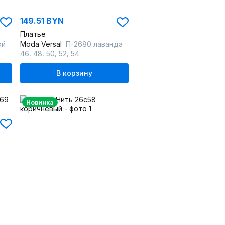
149.51 BYN
Платье
ой
Moda Versal
П-2680 лаванда
,
,
,
,
46
48
50
52
54
В корзину
Новинка