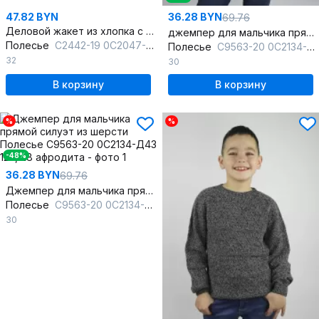
47.82 BYN
36.28 BYN
69.76
Деловой жакет из хлопка с интарсией и контрастной бейкой
джемпер для мальчика прямого силуэта из шерсти с воротником
Полесье
С2442-19 0С2047-Д43 134,140 синий
Полесье
С9563-20 0С2134-Д43 122,128 авантюрин
32
30
В корзину
В корзину
%
%
-48%
36.28 BYN
69.76
Джемпер для мальчика прямой силуэт из шерсти
Полесье
С9563-20 0С2134-Д43 122,128 афродита
30