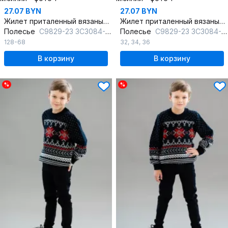
27.07 BYN
27.07 BYN
Жилет приталенный вязаный на каждый день
Жилет приталенный вязаный на каждый день
Полесье
С9829-23 3С3084-Д43 128 м.синий
Полесье
С9829-23 3С3084-Д43 134,140 м.синий
128-68
32
,
34
,
36
В корзину
В корзину
%
%