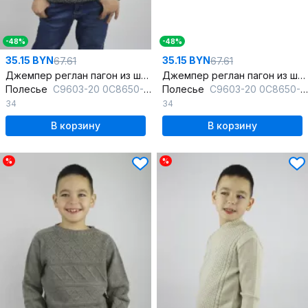
-48%
-48%
35.15 BYN
35.15 BYN
67.61
67.61
Джемпер реглан пагон из шерсти для демисезона
Джемпер реглан пагон из шерсти для демисезона
Полесье
С9603-20 0С8650-Д43 134,140 гл.черный+кофейный
Полесье
С9603-20 0С8650-Д43 134,140 маренго
34
34
В корзину
В корзину
%
%