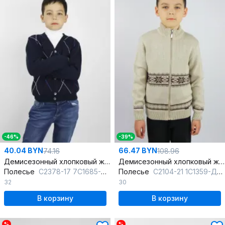
-46%
-39%
40.04 BYN
66.47 BYN
74.16
108.96
Демисезонный хлопковый жакет с рисунком для мальчика
Демисезонный хлопковый жакет для мальчика с молнией
Полесье
С2378-17 7С1685-Д43 122,128 т.синий
Полесье
С2104-21 1С1359-Д43 122,128 слоновая_кость
32
30
В корзину
В корзину
%
%