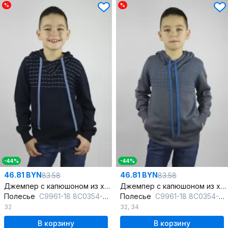
%
%
-44%
-44%
46.81 BYN
46.81 BYN
83.58
83.58
Джемпер с капюшоном из хлопка для стильного casual
Джемпер с капюшоном из хлопка для комфорта каждый день
Полесье
С9961-18 8С0354-Д43 122,128 т.синий
Полесье
С9961-18 8С0354-Д43 134,140 дипломат
32
32
,
34
В корзину
В корзину