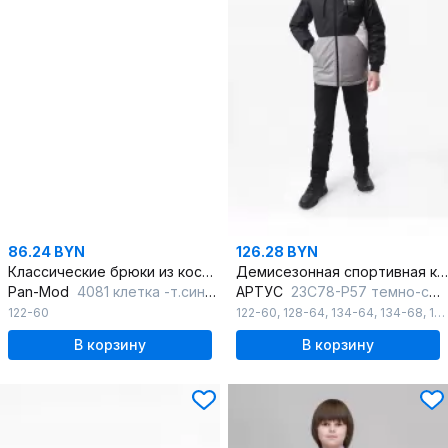
86.24 BYN
126.28 BYN
Классические брюки из костюмной ткани с стрелками и резинкой
Демисезонная спортивная куртка для мальчика с шлевками
Pan-Mod
4081 клетка -т.синяя
АРТУС
23С78-Р57 темно-серый
122-60
122-60
,
128-64
,
134-64
,
134-68
,
140-64
В корзину
В корзину