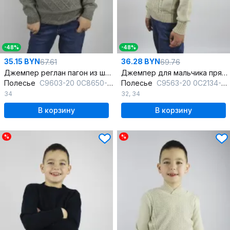
-48%
-48%
35.15 BYN
36.28 BYN
67.61
69.76
Джемпер реглан пагон из шерсти для демисезона
Джемпер для мальчика прямой из шерсти бежевый
Полесье
С9603-20 0С8650-Д43 134,140 св.дюна
Полесье
С9563-20 0С2134-Д43 134,140 речной_песок
34
32
,
34
В корзину
В корзину
%
%