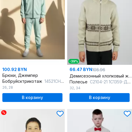
-39%
100.92 BYN
66.47 BYN
108.96
Брюки, Джемпер
Демисезонный хлопковый жакет для мальчика с молнией
Бобруйсктрикотаж
14521СН мята
Полесье
С2104-21 1С1359-Д43 134,140 слоновая_кость
26
,
28
32
,
34
В корзину
В корзину
%