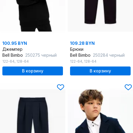
100.95 BYN
109.28 BYN
Джемпер
Брюки
Bell Bimbo
250275 черный
Bell Bimbo
250284 черный
122-64
,
128-64
122-64
,
128-64
В корзину
В корзину