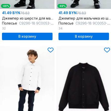
-46%
-46%
41.49 BYN
41.49 BYN
76.83
76.83
Джемпер из шерсти для мальчика, второй слой, демисезон
Джемпер для мальчика из шерсти, реглан, демисезон
Полесье
С9296-18 9С0053-Д43 122,128 м.синий
Полесье
С9296-18 9С0053-Д43 134,140 м.синий
32
34
В корзину
В корзину