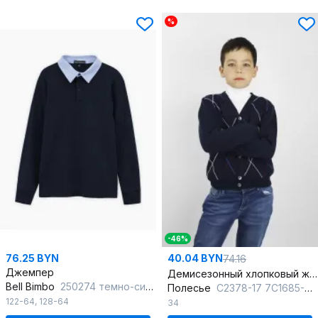
%
-46%
76.25 BYN
40.04 BYN
74.16
Джемпер
Демисезонный хлопковый жакет с рисунком для мальчика
Bell Bimbo
250274 темно-синий
Полесье
С2378-17 7С1685-Д43 134,140 т.синий
122-64
,
128-64
34