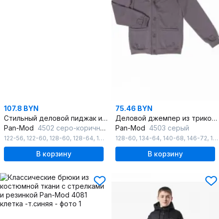
107.8 BYN
75.46 BYN
Стильный деловой пиджак из текстиля, коричневый, классика
Деловой джемпер из трикотажа для мальчика с V-образным вырезом
Pan-Mod
4502 серо-коричневый
Pan-Mod
4503 серый
122-56
,
122-60
,
128-60
,
128-64
,
134-64
128-60
,
134-68
,
134-64
,
140-64
,
140-68
,
140-68
,
146-72
,
140-72
,
152-76
,
В корзину
В корзину