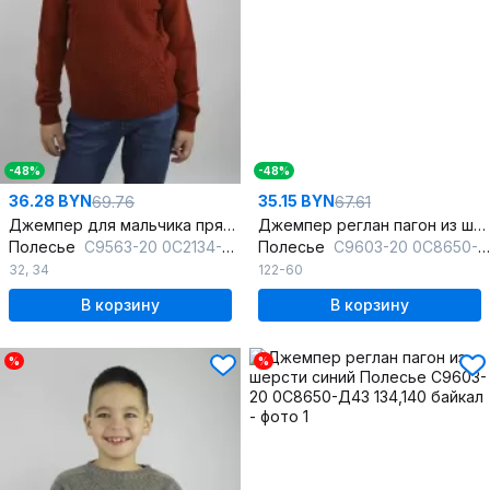
-48%
-48%
36.28 BYN
35.15 BYN
69.76
67.61
Джемпер для мальчика прямой из шерсти красный
Джемпер реглан пагон из шерсти серый
Полесье
С9563-20 0С2134-Д43 134,140 авантюрин
Полесье
С9603-20 0С8650-Д43 122 маренго
32
,
34
122-60
В корзину
В корзину
%
%