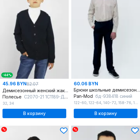
-44%
45.96 BYN
60.06 BYN
82.07
Брюки школьные демисезон, синий, классический крой, комфортные
Демисезонный женский жакет вязаный на каждый день
Pan-Mod
бд-938418 синий
Полесье
С2070-21 1С1189-Д43 134,140 т.синий
122-60
,
122-64
,
140-72
,
158-76
,
164-80
32
,
34
В корзину
В корзину
%
%