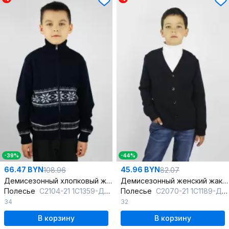
-39%
-44%
66.47 BYN
45.96 BYN
108.96
82.07
Демисезонный хлопковый жакет для мальчика с молнией
Демисезонный женский жакет вязаный на каждый день
Полесье
С2104-21 1С1359-Д43 134,140 м.синий
Полесье
С2070-21 1С1189-Д43 122,128 т.синий
34
32
В корзину
В корзину