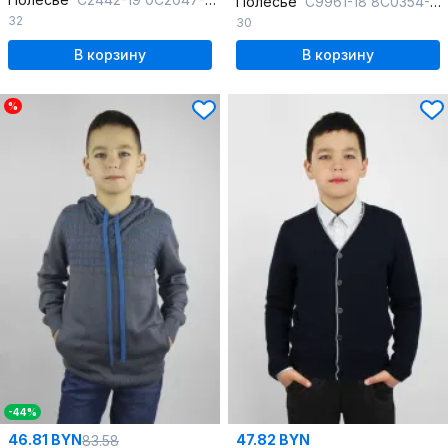
Полесье
С9961-18 8С0354-Д43 110,116 т.синий
32
30
В корзину
В корзину
%
-44%
46.81 BYN
47.82 BYN
83.58