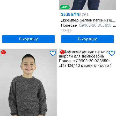
-48%
35.15 BYN
67.61
Джемпер реглан пагон из шерсти серый
Полесье
С9603-20 0С8650-Д43 122 гл.черный+кофейный
122-60
В корзину
В корзину
%
%