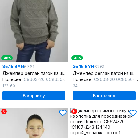
-48%
-48%
35.15 BYN
35.15 BYN
67.61
67.61
Джемпер реглан пагон из шерсти серый
Джемпер реглан пагон из шерсти синий
Полесье
С9603-20 0С8650-Д43 122 св.дюна
Полесье
С9603-20 0С8650-Д43 134,140 байкал
122-60
34
В корзину
В корзину
%
%