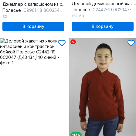
Деловой демисезонный жакет из хлопка с интарсией и контрастной бейкой
Джемпер с капюшоном из хлопка для повседневного образа
Полесье
С2442-19 0С2047-Д43 122 т.синий
Полесье
С9961-18 8С0354-Д43 122,128 дипломат
122-60
32
В корзину
В корзину
%
-48%