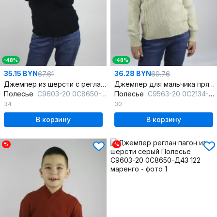
-48%
-48%
35.15 BYN
36.28 BYN
67.61
69.76
Джемпер из шерсти с регланом и длинным рукавом
Джемпер для мальчика прямой из шерсти бежевый
Полесье
С9603-20 0С8650-Д43 134,140 т.синий
Полесье
С9563-20 0С2134-Д43 122,128 речной_песок
34
30
В корзину
В корзину
%
%