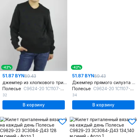
-42%
-42%
51.87 BYN
51.87 BYN
89.43
89.43
джемпер из хлопкового трикотажа с V-образным вырезом
Джемпер прямого силуэта из хлопка для повседневной носки
Полесье
С9624-20 1С1107-Д43 122,128 серый_меланж
Полесье
С9624-20 1С1107-Д43 134,140 серый_меланж
32
34
В корзину
В корзину