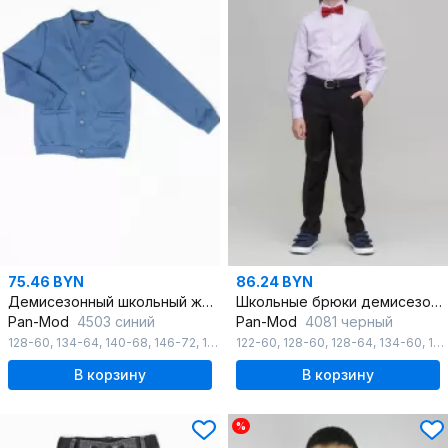
75.46 BYN
86.24 BYN
Демисезонный школьный жакет из качественного шерстяного трикотажа
Школьные брюки демисезон, черный, классический стиль
Pan-Mod
4503 синий
Pan-Mod
4081 черный
128-60
,
134-64
,
140-68
,
146-72
,
152-76
122-60
,
128-60
,
128-64
,
134-60
,
134-64
В корзину
В корзину
%