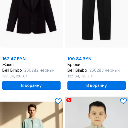
162.47 BYN
100.84 BYN
Жакет
Брюки
Bell Bimbo
250282 черный
Bell Bimbo
250283 черный
122-64
,
128-64
122-64
,
128-64
В корзину
В корзину
%