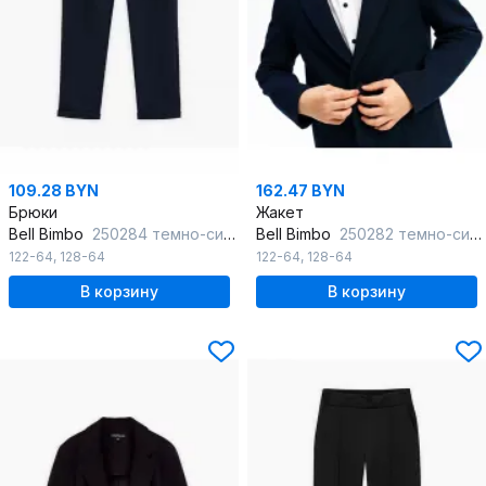
109.28 BYN
162.47 BYN
Брюки
Жакет
Bell Bimbo
250284 темно-синий
Bell Bimbo
250282 темно-синий
122-64
,
128-64
122-64
,
128-64
В корзину
В корзину