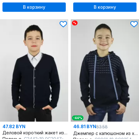
В корзину
В корзину
%
-44%
47.82 BYN
46.81 BYN
83.58
Деловой короткий жакет из хлопка с воротником и пуговицами
Джемпер с капюшоном из хлопка в стиле casual
Полесье
С2442-19 0С2047-Д43 134,140 т.синий