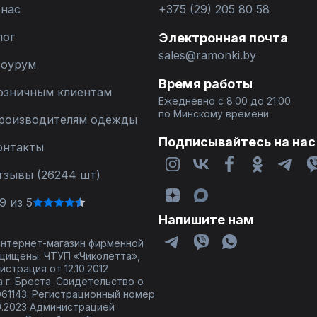
 нас
+375 (29) 205 80 58
лог
Электронная почта
sales@ramonki.by
оурум
Время работы
озничным клиентам
Ежедневно с 8:00 до 21:00
по Минскому времени
роизводителям одежды
Подписывайтесь на нас
онтакты
тзывы (26244 шт)
9 из 5
Напишите нам
 интернет-магазин фирменной
щищены. ЧТУП «Чиколетта»,
страция от 12.10.2012
 г. Бреста. Свидетельство о
61143. Регистрационный номер
9.2023 Администрацией