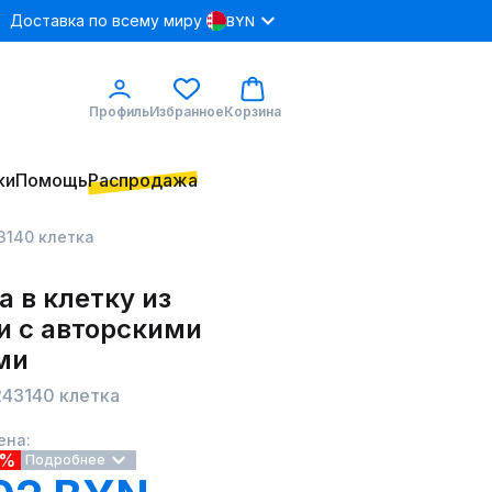
Доставка по всему миру
BYN
Профиль
Избранное
Корзина
ки
Помощь
Распродажа
43140 клетка
 в клетку из
и с авторскими
ми
243140 клетка
ена:
0%
Подробнее