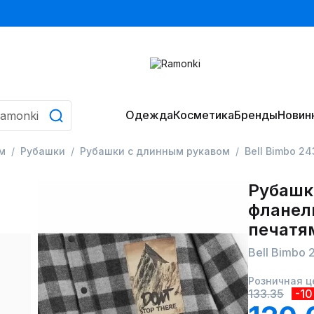
Одежда
Косметика
Бренды
Новин
м
Рубашки
Рубашки с длинным рукавом
Bell Bimbo 2
Рубашка
фланел
печатя
Bell Bimbo 
Розничная ц
133.35
-1