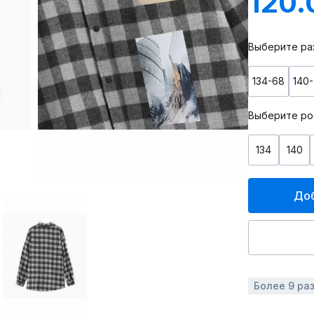
120.
Выберите ра
134-68
140
Выберите ро
134
140
Доб
Более 9 ра