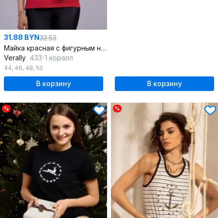
31.88 BYN
32.53
Майка красная с фигурным низом
Verally
433-1 коралл
44
,
46
,
48
,
50
В корзину
В корзину
%
%