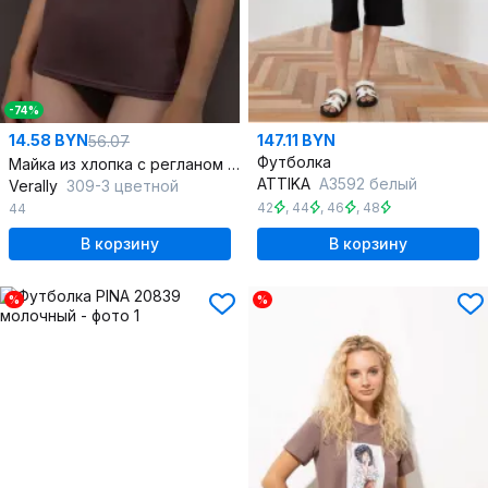
-74%
14.58 BYN
147.11 BYN
56.07
Футболка
Майка из хлопка с регланом и коротким рукавом Круглогодичная
ATTIKA
А3592 белый
Verally
309-3 цветной
42
,
44
,
46
,
48
44
В корзину
В корзину
%
%