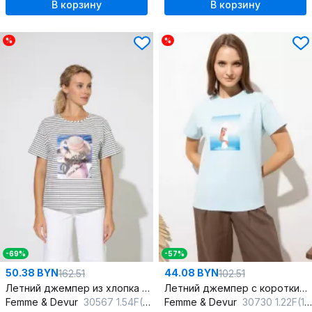
В корзину
В корзину
%
%
-69%
-57%
50.38 BYN
44.08 BYN
162.51
102.51
Летний джемпер из хлопка с полосками и коротким рукавом
Летний джемпер с коротким рукавом и спущенным плечом
Femme & Devur
30567 1.54F(170)
Femme & Devur
30730 1.22F(170)