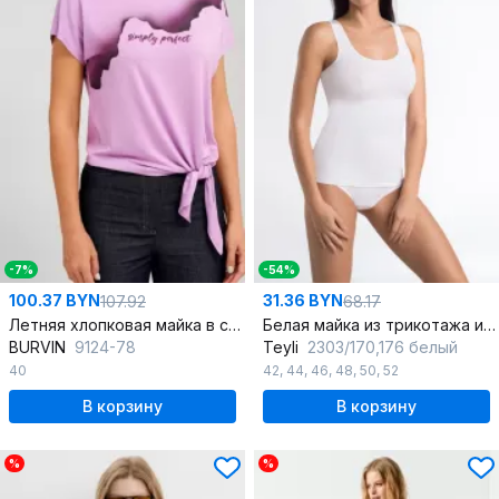
-7%
-54%
100.37 BYN
31.36 BYN
107.92
68.17
Летняя хлопковая майка в стиле на каждый день
Белая майка из трикотажа и хлопка с овальной горловиной
BURVIN
9124-78
Teyli
2303/170,176 белый
40
42
,
44
,
46
,
48
,
50
,
52
В корзину
В корзину
%
%