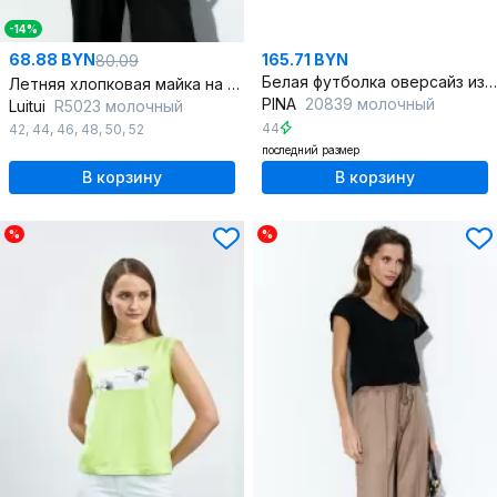
-14%
68.88 BYN
165.71 BYN
80.09
Белая футболка оверсайз из хлопкового трикотажа с печатью
Летняя хлопковая майка на каждый день в белом цвете
PINA
20839 молочный
Luitui
R5023 молочный
44
42
,
44
,
46
,
48
,
50
,
52
последний размер
В корзину
В корзину
%
%