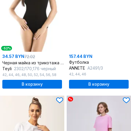
-52%
34.57 BYN
157.44 BYN
72.02
Футболка
Черная майка из трикотажа и хлопка с V-образным вырезом
ANNETE
A2491/3
Teyli
2302/170,176 черный
42
,
44
,
46
42
,
44
,
46
,
48
,
50
,
52
,
54
,
56
,
58
В корзину
В корзину
%