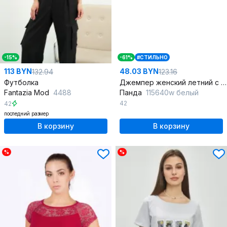
-15%
-61%
#СТИЛЬНО
113 BYN
48.03 BYN
132.94
123.16
Футболка
Джемпер женский летний с коротким рукавом из хлопка
Fantazia Mod
4488
Панда
115640w белый
42
42
последний размер
В корзину
В корзину
%
%