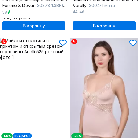
Femme & Devur
30378 1.3BF(170)
Verally
3004-1 мята
44
,
46
58
последний размер
В корзину
В корзину
%
%
-59%
ПОДАРОК
-58%