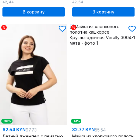
42
,
44
42
,
54
В корзину
В корзину
%
%
-36%
-41%
62.54 BYN
32.77 BYN
97.73
55.54
Летний джемпер с печатью и коротким рукавом Простая модель, базовый гардероб
Майка из хлопкового полотна кашкорсе Круглогодичная