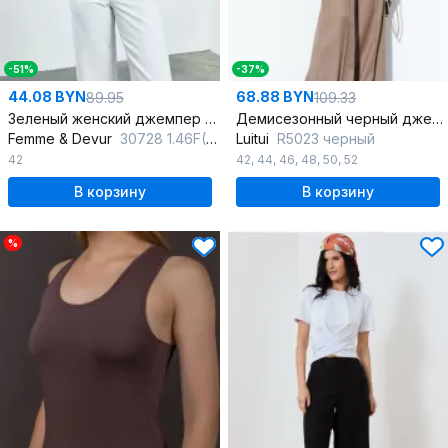
-51%
-37%
44.08 BYN
68.88 BYN
89.95
109.33
Зеленый женский джемпер без рукавов с вырезом лодочка
Демисезонный черный джемпер из трикотажной хлопковой ткани
Femme & Devur
30728 1.46F(170)
Luitui
R5023 черный
42
42
,
44
,
46
,
48
,
50
,
52
В корзину
В корзину
%