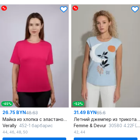
%
%
-45%
-52%
26.75 BYN
31.49 BYN
48.63
65.6
Майка из хлопка с эластаном, красная, прямой силуэт
Летний джемпер из трикотажа и хлопка с принтом
Verally
452-1 барбарис
Femme & Devur
30580 4.22F(170)
44
,
46
,
48
,
50
42
,
44