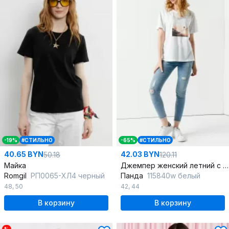
-19%
#СТИЛЬНО
-65%
#СТИЛЬНО
40.65 BYN
42.03 BYN
50.18
120.11
Майка
Джемпер женский летний с принтом из хлопка
Romgil
РП0065-ХЛ4 черный
Панда
115840w белый
48
,
50
42
,
44
В корзину
В корзину