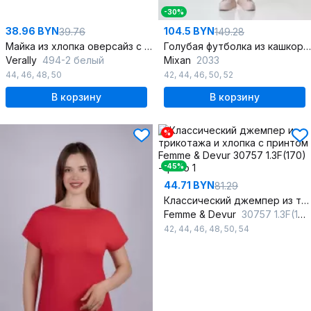
-30%
38.96 BYN
104.5 BYN
39.76
149.28
Майка из хлопка оверсайз с круглой горловиной
Голубая футболка из кашкорсе с сублимационной печатью
Verally
494-2 белый
Mixan
2033
44
,
46
,
48
,
50
42
,
44
,
46
,
50
,
52
В корзину
В корзину
%
-45%
44.71 BYN
81.29
Классический джемпер из трикотажа и хлопка с принтом
Femme & Devur
30757 1.3F(170)
42
,
44
,
46
,
48
,
50
,
54