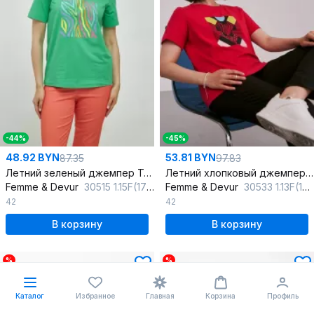
-44%
-45%
48.92 BYN
53.81 BYN
87.35
97.83
Летний зеленый джемпер Трикотаж с классическим вырезом
Летний хлопковый джемпер и майка в ярком красном цвете
Femme & Devur
30515 1.15F(170)
Femme & Devur
30533 1.13F(170)
42
42
В корзину
В корзину
%
%
Каталог
Избранное
Главная
Корзина
Профиль