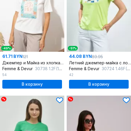
-49%
-51%
61.71 BYN
44.08 BYN
121
89.95
Джемпер и Майка из хлопка в белом на лето
Летний джемпер-майка с лодочным вырезом
Femme & Devur
30738 1.2F(170)
Femme & Devur
30724 1.46F(170)
54
42
В корзину
В корзину
%
%