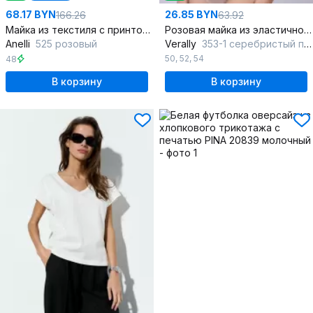
68.17 BYN
26.85 BYN
166.26
63.92
Майка из текстиля с принтом и открытым срезом горловины
Розовая майка из эластичного хлопкового полотна
Anelli
525 розовый
Verally
353-1 серебристый пион
50
,
52
,
54
48
В корзину
В корзину