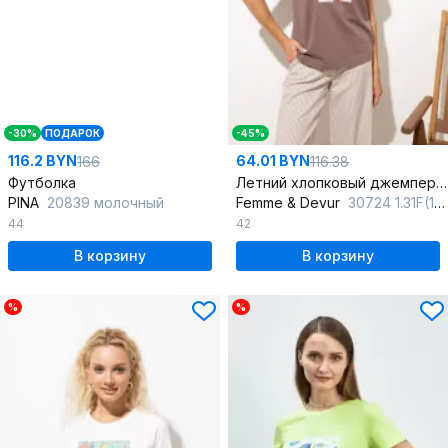
-30%
ПОДАРОК
-45%
116.2 BYN
64.01 BYN
166
116.38
Футболка
Летний хлопковый джемпер и майка в коричневом цвете
PINA
20839 молочный
Femme & Devur
30724 1.31F(170)
44
42
В корзину
В корзину
%
%