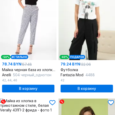
-50%
#СТИЛЬНО
-40%
ПОДАРОК
78.74 BYN
79.24 BYN
157.48
132.06
Майка черная база из хлопка с коротким рукавом
Футболка
Anelli
504 черный_однотон
Fantazia Mod
4488
42
,
44
,
46
42
В корзину
В корзину
%
%