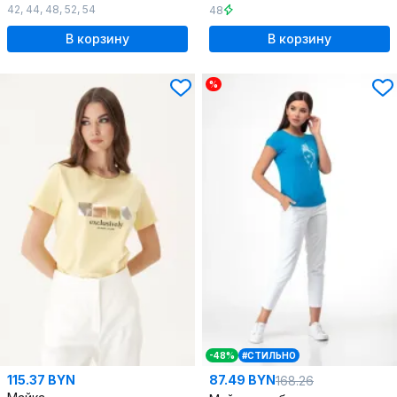
42
,
44
,
48
,
52
,
54
48
В корзину
В корзину
%
-48%
#СТИЛЬНО
115.37 BYN
87.49 BYN
168.26