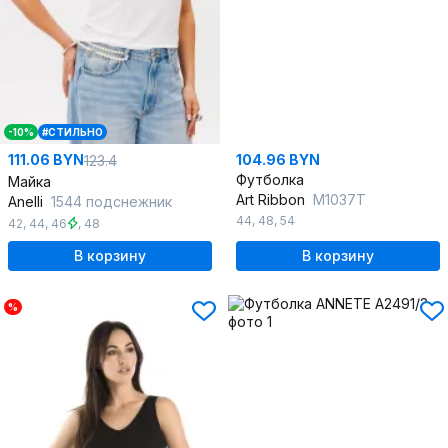
-10%
#СТИЛЬНО
111.06 BYN
104.96 BYN
123.4
Футболка
Майка
Art Ribbon
M1037T
Anelli
1544 подснежник
44
,
48
,
54
42
,
44
,
46
,
48
В корзину
В корзину
%