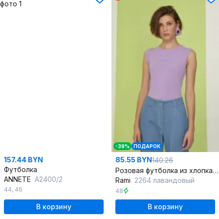
-39%
ПОДАРОК
157.44 BYN
85.55 BYN
140.26
Футболка
Розовая футболка из хлопка и трикотажа для летнего стиля
ANNETE
A2400/2
Rami
2264 лавандовый
44
,
46
48
В корзину
В корзину