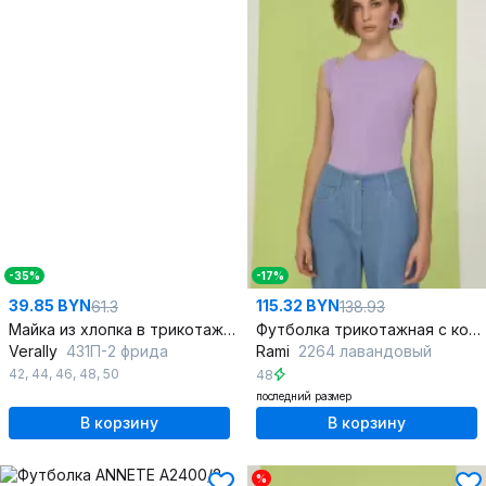
-35%
-17%
39.85 BYN
115.32 BYN
61.3
138.93
Майка из хлопка в трикотажном стиле, белая
Футболка трикотажная с коротким рукавом розовая лето
Verally
431П-2 фрида
Rami
2264 лавандовый
42
,
44
,
46
,
48
,
50
48
последний размер
В корзину
В корзину
%