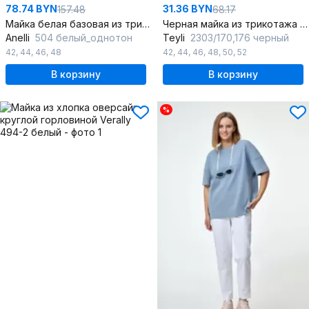
78.74 BYN
31.36 BYN
157.48
68.17
Майка белая базовая из трикотажа с круглым вырезом
Черная майка из трикотажа и хлопка с овальной горловиной
Anelli
504 белый_однотон
Teyli
2303/170,176 черный
42
,
44
,
46
,
48
42
,
44
,
46
,
48
,
50
,
52
В корзину
В корзину
%