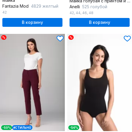
Майка
Майка голубая с принтом и отделкой бантом
Fantazia Mod
4829 желтый
Anelli
525 голубой
42
42
,
44
,
46
,
48
В корзину
В корзину
%
%
-50%
#СТИЛЬНО
-54%