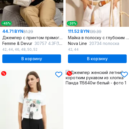
-45%
-20%
44.71 BYN
111.52 BYN
81.29
139.39
Джемпер с принтом прямого силуэта из трикотажа и хлопка
Майка в полоску с глубоким вырезом из трикотажа
Femme & Devur
30757 4.3F(170)
Nova Line
20734 полоска
42
,
44
,
46
,
48
,
50
,
52
42
,
44
В корзину
В корзину
%
%