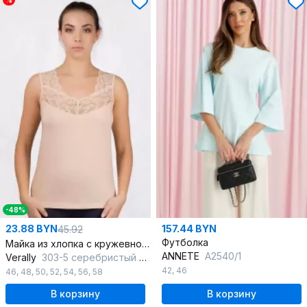
%
-48%
23.88 BYN
157.44 BYN
45.92
Футболка
Майка из хлопка с кружевной отделкой Круглогодичная
ANNETE
A2540/1
Verally
303-5 серебристый пион
42
,
46
46
,
48
,
50
,
52
,
54
,
56
,
58
В корзину
В корзину