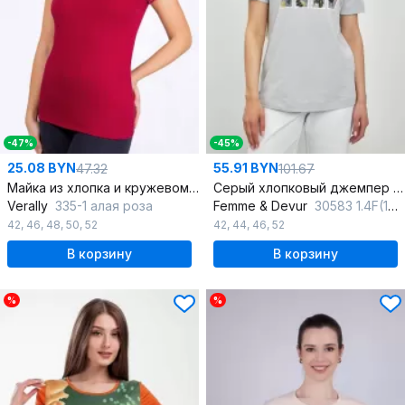
-47%
-45%
25.08 BYN
55.91 BYN
47.32
101.67
Майка из хлопка и кружевом короткий рукав Круглогодичная
Серый хлопковый джемпер с принтом и регланом
Verally
335-1 алая роза
Femme & Devur
30583 1.4F(170)
42
,
46
,
48
,
50
,
52
42
,
44
,
46
,
52
В корзину
В корзину
%
%