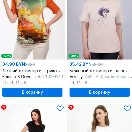
-57%
-39%
34.98 BYN
35.42 BYN
81.34
58.06
Летний джемпер из трикотажа с стразами и трансфером
Бежевый джемпер из хлопка с рукавом со спущенным плечом
Femme & Devur
5951 1.32F(170)
Verally
452П-2 бежевый меланж
42
,
44
,
46
,
48
44
,
46
,
48
В корзину
В корзину
%
%