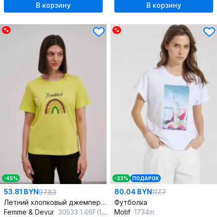
В корзину
В корзину
%
%
-45%
-32%
ПОДАРОК
53.81 BYN
80.04 BYN
97.83
117.7
Летний хлопковый джемпер и майка в ярком желтом цвете
Футболка
Femme & Devur
30533 1.46F(170)
Motif
1734m