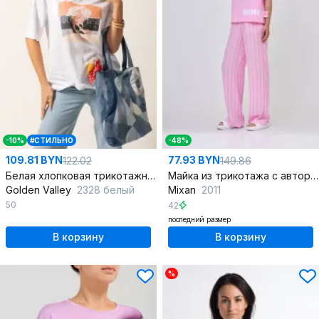
-10%
#СТИЛЬНО
-48%
109.81 BYN
77.93 BYN
122.02
149.86
Белая хлопковая трикотажная футболка с круглым вырезом
Майка из трикотажа с авторским принтом и коротким рукавом
Golden Valley
2328 белый
Mixan
2011
50
42
последний размер
В корзину
В корзину
%