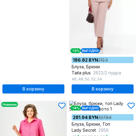
-12%
ВЫГОДНО
186.82 BYN
212.3
Блуза, Брюки
Taita plus
2622/2 пудра
46
,
48
,
50
,
52
,
54
В корзину
В корзину
Новинка
-14%
ВЫГОДНО
281.94 BYN
327.84
Блуза, Брюки, Топ
Lady Secret
2956