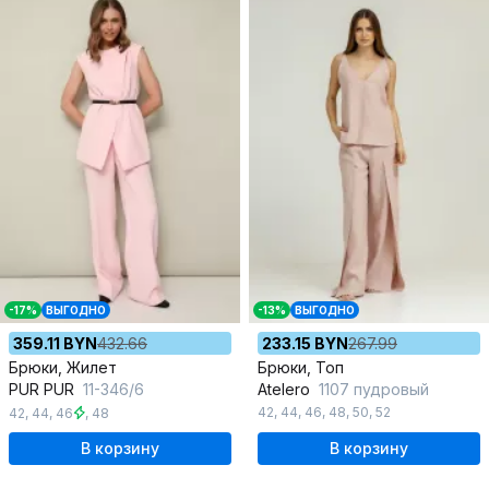
-17%
ВЫГОДНО
-13%
ВЫГОДНО
359.11 BYN
432.66
233.15 BYN
267.99
Брюки, Жилет
Брюки, Топ
PUR PUR
11-346/6
Atelero
1107 пудровый
42
,
44
,
46
,
48
,
50
,
52
42
,
44
,
46
,
48
В корзину
В корзину