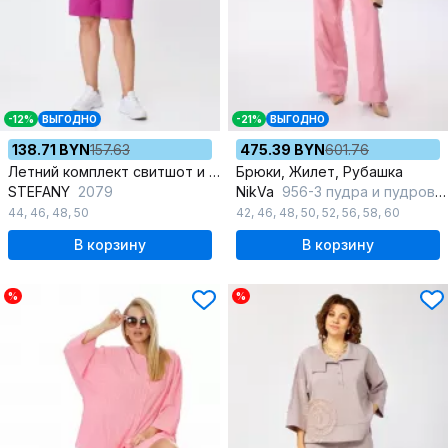
-12%
ВЫГОДНО
-21%
ВЫГОДНО
138.71 BYN
157.63
475.39 BYN
601.76
Летний комплект свитшот и шорты из трикотажа
Брюки, Жилет, Рубашка
STEFANY
2079
NikVa
956-3 пудра и пудрово-молочные полосы
44
,
46
,
48
,
50
42
,
46
,
48
,
50
,
52
,
56
,
58
,
60
В корзину
В корзину
%
%