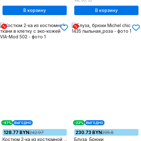
48
,
50
,
52
В корзину
В корзину
%
%
-47%
ВЫГОДНО
-22%
ВЫГОДНО
128.77 BYN
242.97
230.73 BYN
295.8
Костюм 2-ка из костюмной ткани в клетку с эко-кожей
Блуза, Брюки