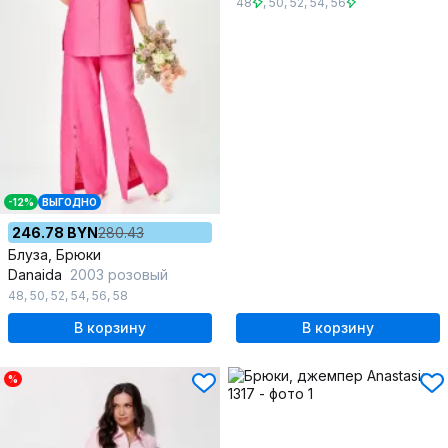
48
,
50
,
52
,
54
,
56
-12%
ВЫГОДНО
246.78 BYN
280.43
Блуза, Брюки
Danaida
2003 розовый
48
,
50
,
52
,
54
,
56
,
58
В корзину
В корзину
%