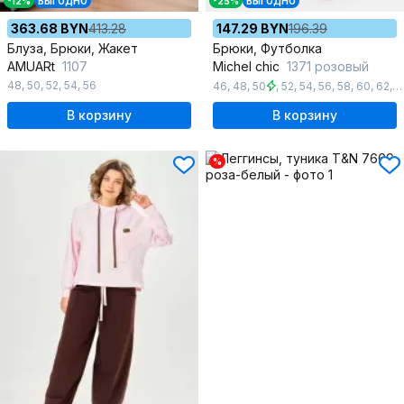
-12%
ВЫГОДНО
-25%
ВЫГОДНО
363.68 BYN
413.28
147.29 BYN
196.39
Блуза, Брюки, Жакет
Брюки, Футболка
AMUARt
1107
Michel chic
1371 розовый
48
,
50
,
52
,
54
,
56
46
,
48
,
50
,
52
,
54
,
56
,
58
,
60
,
62
,
6
В корзину
В корзину
%