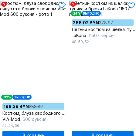
%
%
-24%
ВЫГОДНО
288.02 BYN
378.97
Летний костюм из шелка: туника и брюки
LaKona
11507 персик
48
,
50
,
52
-32%
ВЫГОДНО
196.39 BYN
288.82
Костюм, блуза свободного силуэта и брюки с поясом
VIA-Mod
600 фуксия
52
,
54
,
56
В корзину
В корзину