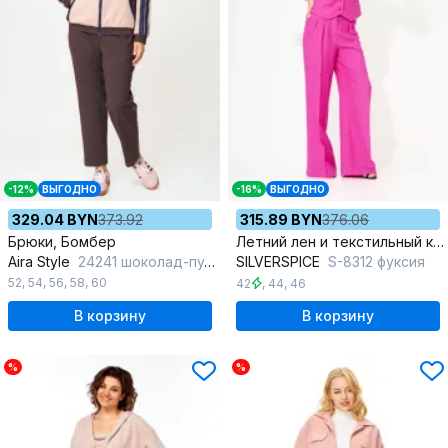
-12%
ВЫГОДНО
-16%
ВЫГОДНО
329.04 BYN
373.92
315.89 BYN
376.06
Брюки, Бомбер
Летний лен и текстильный комплект с укороченным жилетом
Aira Style
24241 шоколад-пудра
SILVERSPICE
S-8312 фуксия
52
,
54
,
56
,
58
,
60
42
,
44
,
46
В корзину
В корзину
%
%