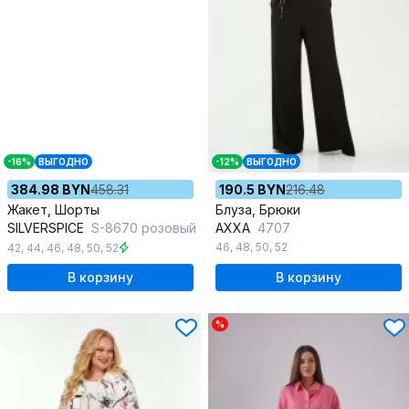
-16%
ВЫГОДНО
-12%
ВЫГОДНО
384.98 BYN
458.31
190.5 BYN
216.48
Жакет, Шорты
Блуза, Брюки
SILVERSPICE
S-8670 розовый
AXXA
4707
46
,
48
,
50
,
52
42
,
44
,
46
,
48
,
50
,
52
В корзину
В корзину
%