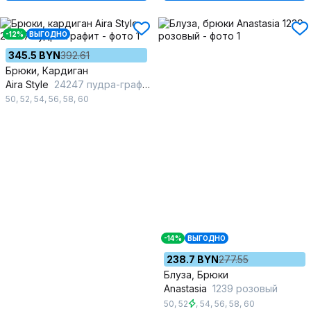
-12%
ВЫГОДНО
345.5 BYN
392.61
Брюки, Кардиган
Aira Style
24247 пудра-графит
50
,
52
,
54
,
56
,
58
,
60
-14%
ВЫГОДНО
238.7 BYN
277.55
Блуза, Брюки
Anastasia
1239 розовый
50
,
52
,
54
,
56
,
58
,
60