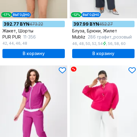
-17%
ВЫГОДНО
-12%
ВЫГОДНО
392.77 BYN
473.22
397.99 BYN
452.27
Жакет, Шорты
Блуза, Брюки, Жилет
PUR PUR
11-356
Mubliz
286 графит_розовый
42
,
44
,
46
,
48
46
,
48
,
50
,
52
,
54
,
56
,
58
,
60
В корзину
В корзину
%