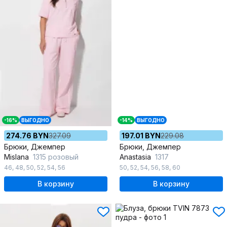
-16%
ВЫГОДНО
-14%
ВЫГОДНО
274.76 BYN
327.09
197.01 BYN
229.08
Брюки, Джемпер
Брюки, Джемпер
Mislana
1315 розовый
Anastasia
1317
46
,
48
,
50
,
52
,
54
,
56
50
,
52
,
54
,
56
,
58
,
60
В корзину
В корзину