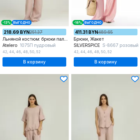
-13%
ВЫГОДНО
-16%
ВЫГОДНО
218.69 BYN
251.37
411.31 BYN
489.65
Льняной костюм: брюки палаццо и короткая блуза с складками
Брюки, Жакет
Atelero
1075П пудровый
SILVERSPICE
S-8667 розовый
42
,
44
,
46
,
48
,
50
,
52
42
,
44
,
46
,
48
,
50
,
52
В корзину
В корзину