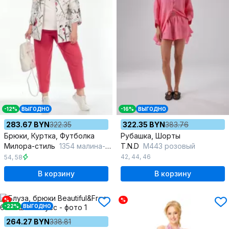
-12%
ВЫГОДНО
-16%
ВЫГОДНО
283.67 BYN
322.35
322.35 BYN
383.76
Брюки, Куртка, Футболка
Рубашка, Шорты
Милора-стиль
1354 малина-белый
T.N.D
М443 розовый
42
,
44
,
46
54
,
58
В корзину
В корзину
%
%
-22%
ВЫГОДНО
264.27 BYN
338.81