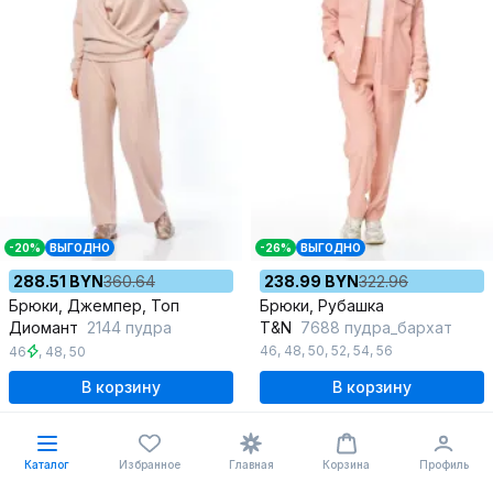
-20%
ВЫГОДНО
-26%
ВЫГОДНО
288.51 BYN
360.64
238.99 BYN
322.96
Брюки, Джемпер, Топ
Брюки, Рубашка
Диомант
2144 пудра
T&N
7688 пудра_бархат
46
,
48
,
50
,
52
,
54
,
56
46
,
48
,
50
В корзину
В корзину
%
Каталог
Избранное
Главная
Корзина
Профиль