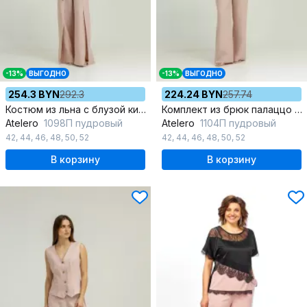
-13%
ВЫГОДНО
-13%
ВЫГОДНО
254.3 BYN
292.3
224.24 BYN
257.74
Костюм из льна с блузой кимоно и разрезом
Комплект из брюк палаццо и льняного жилета для повседневной носки
Atelero
1098П пудровый
Atelero
1104П пудровый
42
,
44
,
46
,
48
,
50
,
52
42
,
44
,
46
,
48
,
50
,
52
В корзину
В корзину