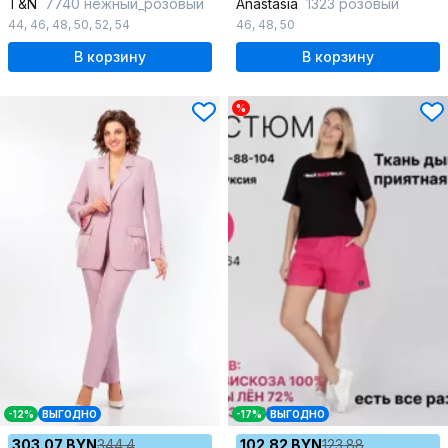
T&N
7740 нежный_розовый
Anastasia
1323 розовый
44
,
46
,
48
,
50
,
52
,
54
46
,
48
,
50
В корзину
В корзину
%
-12%
ВЫГОДНО
-17%
ВЫГОДНО
303.07 BYN
344.4
102.82 BYN
123.88