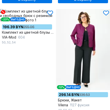
%
-23%
ВЫГОДНО
196.39 BYN
255.06
Комплект из цветной блузы и свободных брюк с резинкой
VIA-Mod
604
50
,
52
,
54
-12%
ВЫГОДНО
296.14 BYN
336.53
Брюки, Жакет
Vilena
1127 фуксия