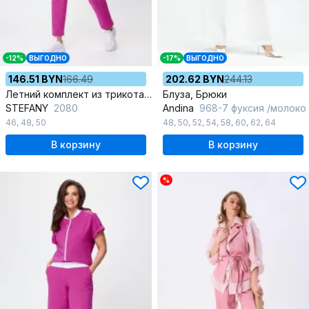
-12%
ВЫГОДНО
-17%
ВЫГОДНО
146.51 BYN
166.49
202.62 BYN
244.13
Летний комплект из трикотажа и хлопка с карманами
Блуза, Брюки
STEFANY
2080
Andina
968-7 фуксия /молоко
46
,
48
,
50
48
,
50
,
52
,
54
,
58
,
60
,
62
,
64
В корзину
В корзину
%