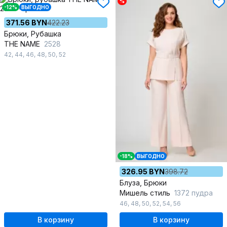
%
-12%
ВЫГОДНО
371.56 BYN
422.23
Брюки, Рубашка
THE NAME
2528
42
,
44
,
46
,
48
,
50
,
52
-18%
ВЫГОДНО
326.95 BYN
398.72
Блуза, Брюки
Мишель стиль
1372 пудра
46
,
48
,
50
,
52
,
54
,
56
В корзину
В корзину