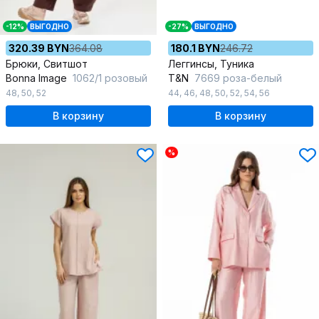
-12%
ВЫГОДНО
-27%
ВЫГОДНО
320.39 BYN
364.08
180.1 BYN
246.72
Брюки, Свитшот
Леггинсы, Туника
Bonna Image
1062/1 розовый
T&N
7669 роза-белый
48
,
50
,
52
44
,
46
,
48
,
50
,
52
,
54
,
56
В корзину
В корзину
%