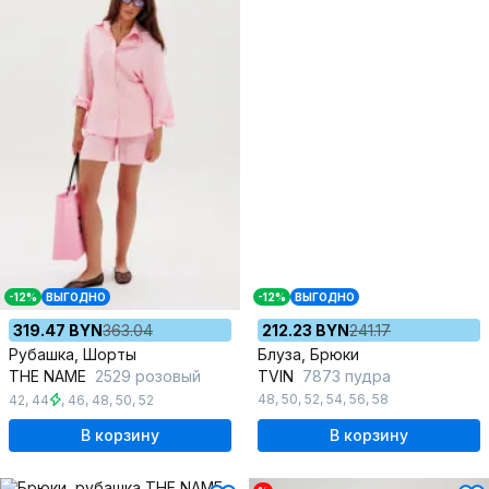
-12%
ВЫГОДНО
-12%
ВЫГОДНО
319.47 BYN
363.04
212.23 BYN
241.17
Рубашка, Шорты
Блуза, Брюки
THE NAME
2529 розовый
TVIN
7873 пудра
48
,
50
,
52
,
54
,
56
,
58
42
,
44
,
46
,
48
,
50
,
52
В корзину
В корзину