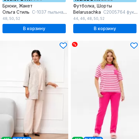
Брюки, Жакет
Футболка, Шорты
Ольга Стиль
С-1037 пыльная-роза
Belarusachka
С2005764 фуксия_
48
,
50
,
52
44
,
46
,
48
,
50
,
52
В корзину
В корзину
%