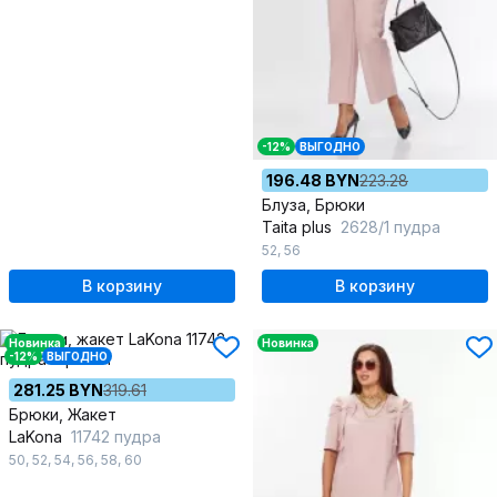
-12%
ВЫГОДНО
196.48 BYN
223.28
Блуза, Брюки
Taita plus
2628/1 пудра
52
,
56
В корзину
В корзину
Новинка
Новинка
-12%
ВЫГОДНО
281.25 BYN
319.61
Брюки, Жакет
LaKona
11742 пудра
50
,
52
,
54
,
56
,
58
,
60