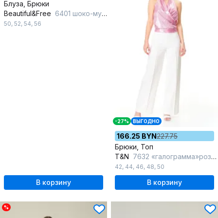
Блуза, Брюки
Beautiful&Free
6401 шоко-мусс
50
,
52
,
54
,
56
-27%
ВЫГОДНО
166.25 BYN
227.75
Брюки, Топ
T&N
7632 «галограмма»розовый+белый
42
,
44
,
46
,
48
,
50
В корзину
В корзину
%