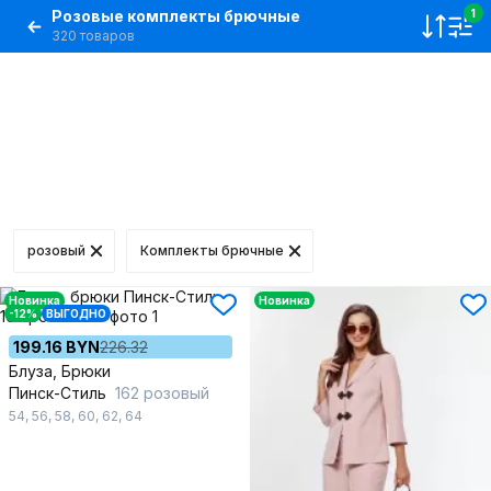
Розовые комплекты брючные
1
320 товаров
розовый
Комплекты брючные
Новинка
Новинка
-12%
ВЫГОДНО
199.16 BYN
226.32
Блуза, Брюки
Пинск-Стиль
162 розовый
54
,
56
,
58
,
60
,
62
,
64