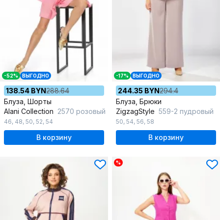
-52%
ВЫГОДНО
-17%
ВЫГОДНО
138.54 BYN
288.64
244.35 BYN
294.4
Блуза, Шорты
Блуза, Брюки
Alani Collection
2570 розовый
ZigzagStyle
559-2 пудровый
46
,
48
,
50
,
52
,
54
50
,
54
,
56
,
58
В корзину
В корзину
%