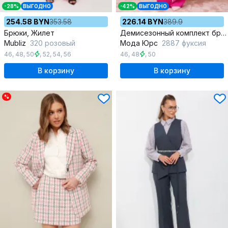
-28%
ВЫГОДНО
-42%
ВЫГОДНО
254.58 BYN
353.58
226.14 BYN
389.9
Брюки, Жилет
Демисезонный комплект брюки и туника из ярких тканей
Mubliz
320 розовый
Мода Юрс
2887 фуксия
46
,
48
,
50
,
52
,
54
,
56
46
,
48
,
50
В корзину
В корзину
%