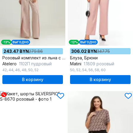
-13%
ВЫГОДНО
-12%
ВЫГОДНО
243.47 BYN
279.86
306.02 BYN
347.75
Розовый комплект из льна с брюками-палаццо и жилетом
Блуза, Брюки
Atelero
1102П пудровый
Matini
1.1809 розовый
42
,
44
,
46
,
48
,
50
,
52
50
,
52
,
54
,
56
,
58
,
60
В корзину
В корзину
%