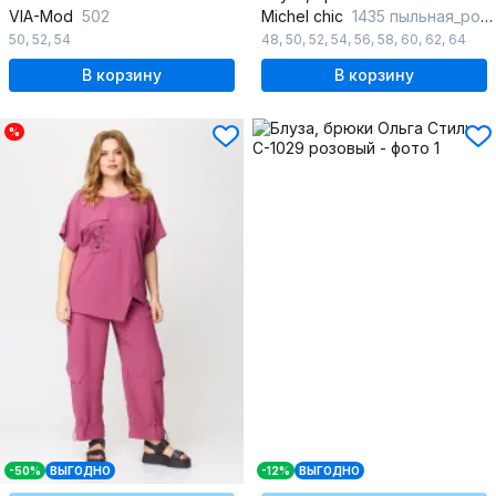
VIA-Mod
502
Michel chic
1435 пыльная_роза
50
,
52
,
54
48
,
50
,
52
,
54
,
56
,
58
,
60
,
62
,
64
В корзину
В корзину
%
-50%
ВЫГОДНО
-12%
ВЫГОДНО