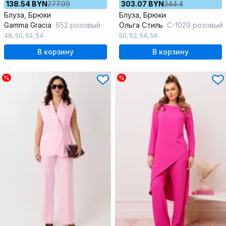
138.54 BYN
277.09
303.07 BYN
344.4
Блуза, Брюки
Блуза, Брюки
Gamma Gracia
652 розовый
Ольга Стиль
С-1029 розовый
48
,
50
,
52
,
54
50
,
52
,
54
,
56
В корзину
В корзину
%
%