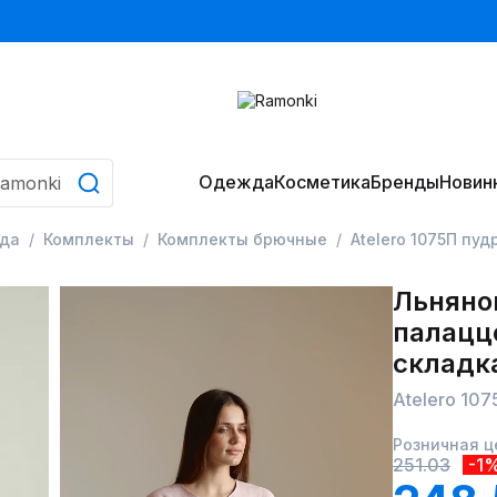
Одежда
Косметика
Бренды
Новин
да
Комплекты
Комплекты брючные
Atelero 1075П пу
Льняно
палаццо
складк
Atelero 10
Розничная ц
251.03
-1