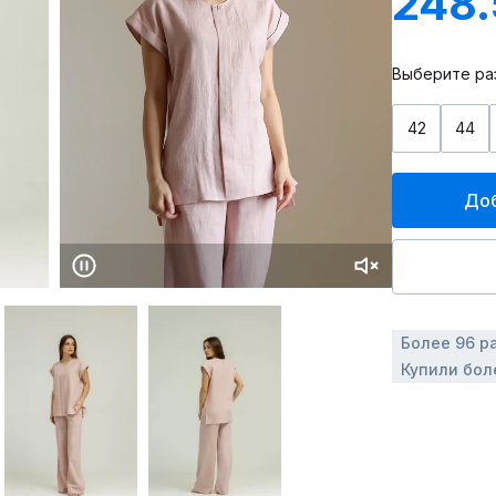
248
Выберите ра
42
44
Доб
Более 96 р
Купили бол