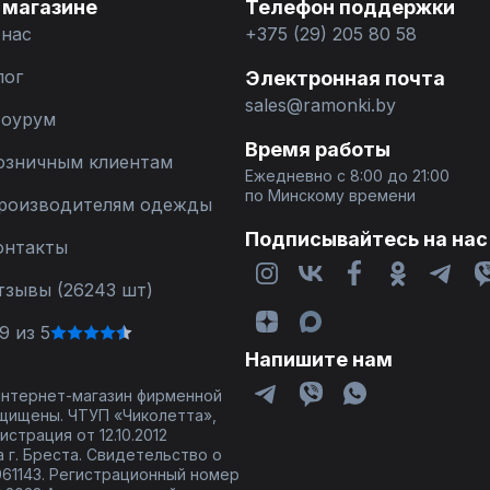
 магазине
Телефон поддержки
 нас
+375 (29) 205 80 58
лог
Электронная почта
sales@ramonki.by
оурум
Время работы
озничным клиентам
Ежедневно с 8:00 до 21:00
по Минскому времени
роизводителям одежды
Подписывайтесь на нас
онтакты
тзывы (26243 шт)
9 из 5
Напишите нам
 интернет-магазин фирменной
щищены. ЧТУП «Чиколетта»,
страция от 12.10.2012
 г. Бреста. Свидетельство о
61143. Регистрационный номер