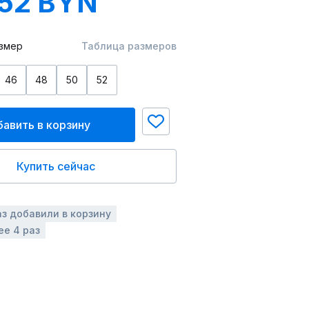
.52 BYN
змер
Таблица размеров
46
48
50
52
авить в корзину
Купить сейчас
аз добавили в корзину
ее 4 раз