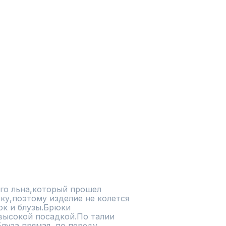
го льна,который прошел 
у,поэтому изделие не колется 
юк и блузы.Брюки 
высокой посадкой.По талии 
луза прямая ,по переду 