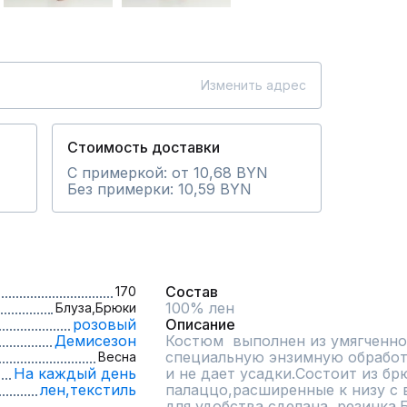
Изменить адрес
Стоимость доставки
С примеркой: от 10,68 BYN
Без примерки: 10,59 BYN
Состав
170
100% лен
Блуза,
Брюки
розовый
Описание
Демисезон
Костюм  выполнен из умягченно
специальную энзимную обработк
Весна
На каждый день
и не дает усадки.Состоит из бр
лен,
текстиль
палаццо,расширенные к низу с 
для удобства сделана  резинка.Б