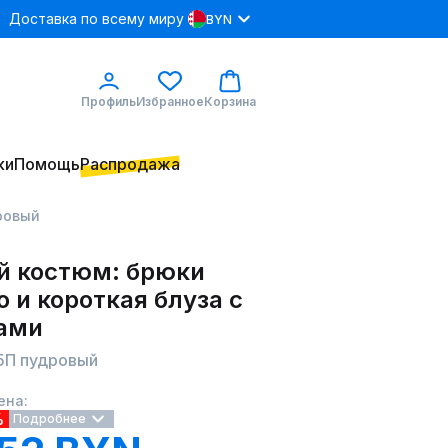
Доставка по всему миру
BYN
Профиль
Избранное
Корзина
ки
Помощь
Распродажа
дровый
й костюм: брюки
 и короткая блуза с
ами
75П пудровый
ена:
%
Подробнее