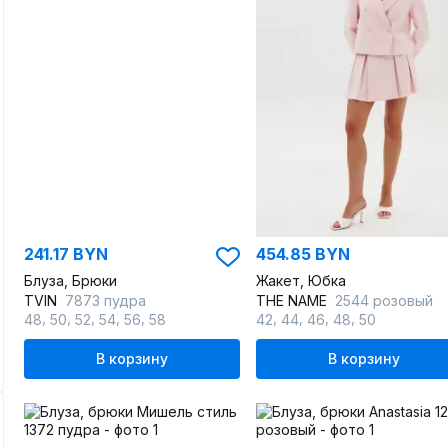
241.17 BYN
454.85 BYN
Блуза, Брюки
Жакет, Юбка
TVIN
7873 пудра
THE NAME
2544 розовый
,
,
,
,
,
,
,
,
,
48
50
52
54
56
58
42
44
46
48
50
В корзину
В корзину