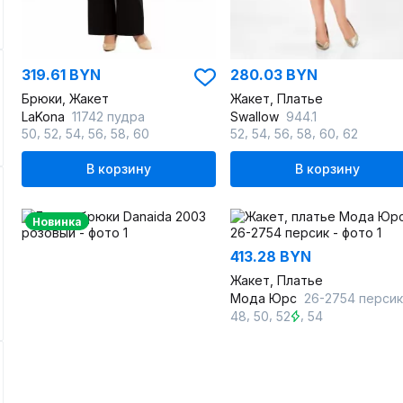
319.61 BYN
280.03 BYN
Брюки, Жакет
Жакет, Платье
LaKona
11742 пудра
Swallow
944.1
,
,
,
,
,
,
,
,
,
,
50
52
54
56
58
60
52
54
56
58
60
62
В корзину
В корзину
Новинка
413.28 BYN
Жакет, Платье
Мода Юрс
26-2754 персик
,
,
,
48
50
52
54