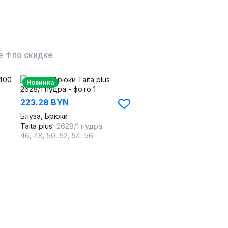
е ↑
по скидке
Новинка
223.28 BYN
Блуза, Брюки
Taita plus
2628/1 пудра
,
,
,
,
,
46
48
50
52
54
56