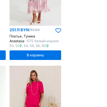
251.11 BYN
253.64
Платье, Туника
Anastasia
1375 белый+коралл
,
,
,
,
,
50
52
54
56
58
60
В корзину