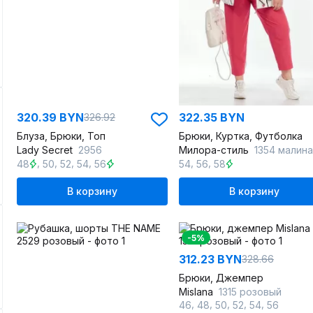
320.39 BYN
322.35 BYN
326.92
Блуза, Брюки, Топ
Брюки, Куртка, Футболка
Lady Secret
2956
Милора-стиль
1354 малина-бел
,
,
,
,
,
,
48
50
52
54
56
54
56
58
В корзину
В корзину
-5%
312.23 BYN
328.66
Брюки, Джемпер
Mislana
1315 розовый
,
,
,
,
,
46
48
50
52
54
56