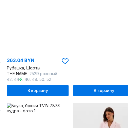
363.04 BYN
Рубашка, Шорты
THE NAME
2529 розовый
,
,
,
,
,
42
44
46
48
50
52
В корзину
В корзину