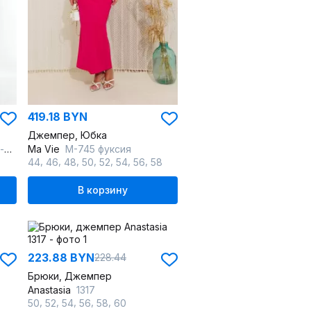
419.18 BYN
Джемпер, Юбка
ый
Ma Vie
М-745 фуксия
,
,
,
,
,
,
,
44
46
48
50
52
54
56
58
В корзину
223.88 BYN
228.44
Брюки, Джемпер
Anastasia
1317
,
,
,
,
,
50
52
54
56
58
60