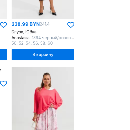
238.99 BYN
241.4
Блуза, Юбка
Anastasia
1394 черный/розовое_золото
,
,
,
,
,
50
52
54
56
58
60
В корзину