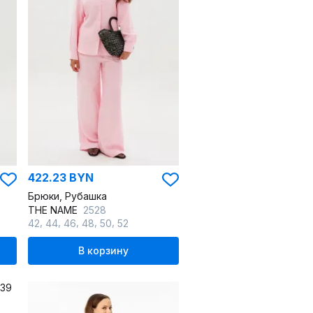
422.23 BYN
Брюки, Рубашка
THE NAME
2528
,
,
,
,
,
42
44
46
48
50
52
В корзину