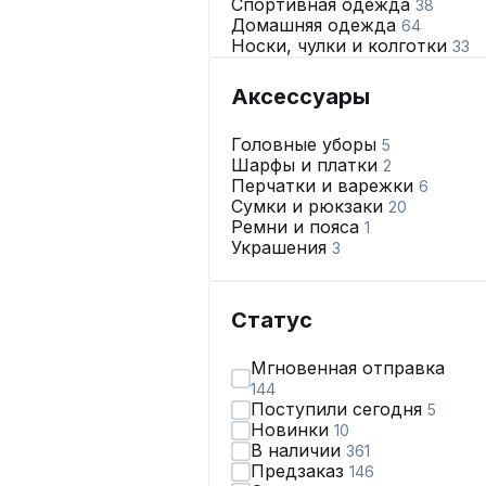
Спортивная одежда
38
Домашняя одежда
64
Носки, чулки и колготки
33
Купальники и пляжная
одежда
2
Аксессуары
Нижнее бельё
194
Головные уборы
5
Шарфы и платки
2
Перчатки и варежки
6
Сумки и рюкзаки
20
Ремни и пояса
1
Украшения
3
Статус
Мгновенная отправка
144
Поступили сегодня
5
Новинки
10
В наличии
361
Предзаказ
146