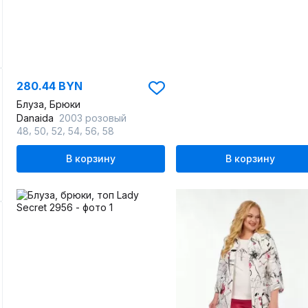
280.44 BYN
Блуза, Брюки
Danaida
2003 розовый
,
,
,
,
,
48
50
52
54
56
58
В корзину
В корзину