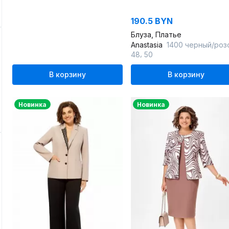
190.5 BYN
Блуза, Платье
Anastasia
1400 черный/розовое_зол
,
48
50
В корзину
В корзину
Новинка
Новинка