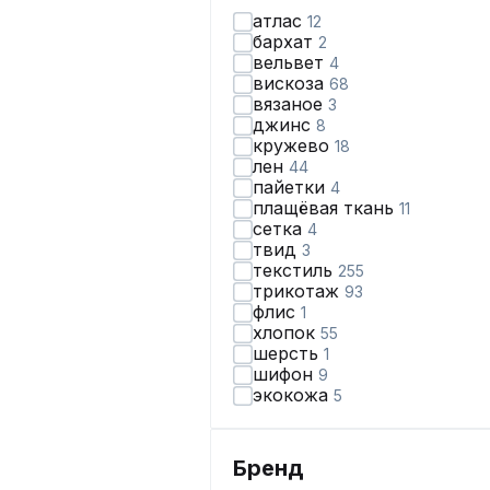
атлас
12
бархат
2
вельвет
4
вискоза
68
вязаное
3
джинс
8
кружево
18
лен
44
пайетки
4
плащёвая ткань
11
сетка
4
твид
3
текстиль
255
трикотаж
93
флис
1
хлопок
55
шерсть
1
шифон
9
экокожа
5
Бренд