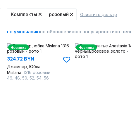
Комплекты
розовый
Очистить фильтр
по умолчанию
по обновлению
по популярности
по цен
Новинка
Новинка
324.72 BYN
Джемпер, Юбка
Mislana
1316 розовый
,
,
,
,
,
46
48
50
52
54
56