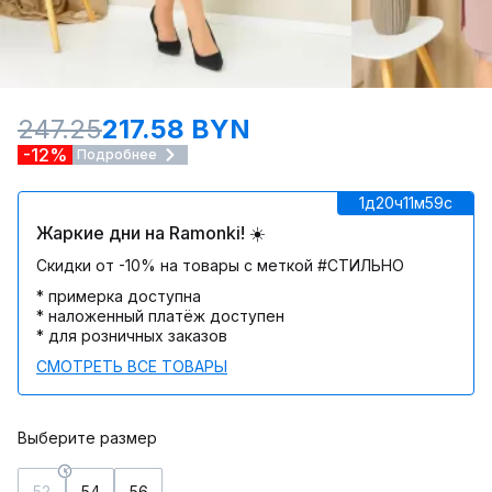
247.25
217.58 BYN
-12%
Подробнее
1д
20ч
11м
59c
Жаркие дни на Ramonki! ☀️
Скидки от -10% на товары с меткой #СТИЛЬНО
* примерка доступна
* наложенный платёж доступен
* для розничных заказов
СМОТРЕТЬ ВСЕ ТОВАРЫ
Выберите размер
52
54
56