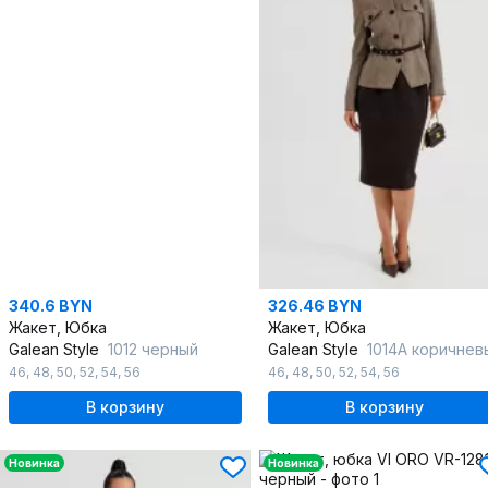
340.6 BYN
326.46 BYN
Жакет, Юбка
Жакет, Юбка
Galean Style
1012 черный
Galean Style
1014А коричневый/черн
46
,
48
,
50
,
52
,
54
,
56
46
,
48
,
50
,
52
,
54
,
56
В корзину
В корзину
Новинка
Новинка