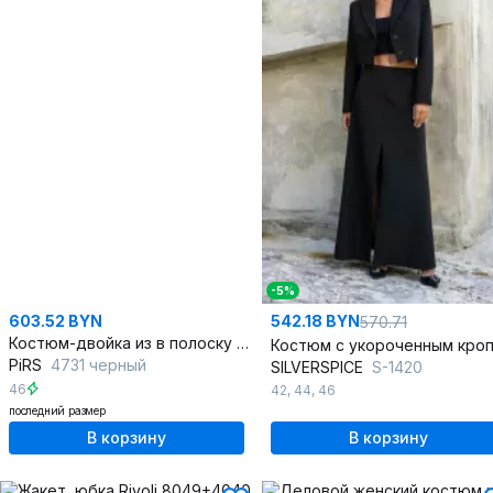
-5%
603.52 BYN
542.18 BYN
570.71
Костюм-двойка из в полоску из текстиля и приталенной юбкой
PiRS
4731 черный
SILVERSPICE
S-1420
46
42
,
44
,
46
последний размер
В корзину
В корзину