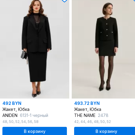
492 BYN
493.72 BYN
Жакет, Юбка
Жакет, Юбка
ANIDEN
6131-1 черный
THE NAME
2478
48
,
50
,
52
,
54
,
56
,
58
42
,
44
,
46
,
48
,
50
,
52
В корзину
В корзину