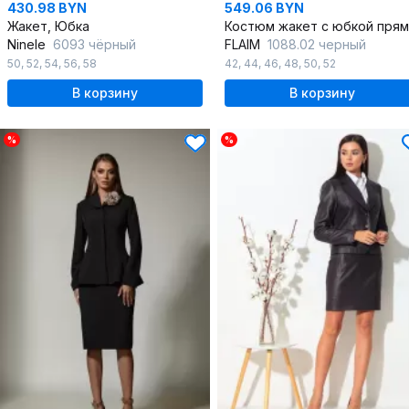
430.98 BYN
549.06 BYN
Жакет, Юбка
Ninele
6093 чёрный
FLAIM
1088.02 черный
50
,
52
,
54
,
56
,
58
42
,
44
,
46
,
48
,
50
,
52
В корзину
В корзину
%
%