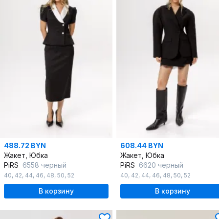
488.72 BYN
608.44 BYN
Жакет, Юбка
Жакет, Юбка
PiRS
6558 черный
PiRS
6620 черный
40
,
42
,
44
,
46
,
48
,
50
,
52
40
,
42
,
44
,
46
,
48
,
50
,
52
В корзину
В корзину