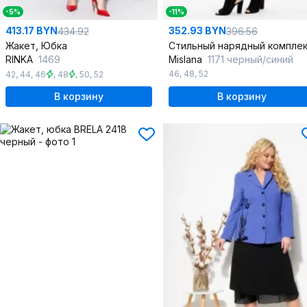
-5%
-11%
413.17 BYN
352.93 BYN
434.92
396.56
Жакет, Юбка
RINKA
1469
Mislana
1171 черный/синий
46
,
48
,
52
42
,
44
,
46
,
48
,
50
,
52
В корзину
В корзину