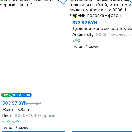
373.92 BYN
Andina city
9036-1 черный_полоск
48
последний размер
-12%
#СТИЛЬНО
503.97 BYN
572.69
Жакет, Юбка
Rivoli
8049+4040 чёрный
50
,
52
последний размер