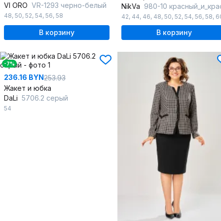
VI ORO
VR-1293 черно-белый
NikVa
980-10 красный_и_красная_абстракц
48
,
50
,
52
,
54
,
56
,
58
42
,
44
,
46
,
48
,
50
,
52
,
54
,
56
,
58
,
6
В корзину
В корзину
-7%
236.16 BYN
253.93
Жакет и юбка
DaLi
5706.2 серый
54