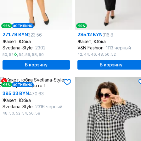
-16%
#СТИЛЬНО
-10%
271.79 BYN
285.12 BYN
323.56
316.8
Жакет, Юбка
Жакет, Юбка
Svetlana-Style
2302
V&N Fashion
1113 черный
42
,
44
,
46
,
48
,
50
,
52
50
,
52
,
54
,
56
,
58
,
60
В корзину
В корзину
%
-16%
#СТИЛЬНО
395.33 BYN
470.63
Жакет, Юбка
Svetlana-Style
2316 черный
48
,
50
,
52
,
54
,
56
,
58