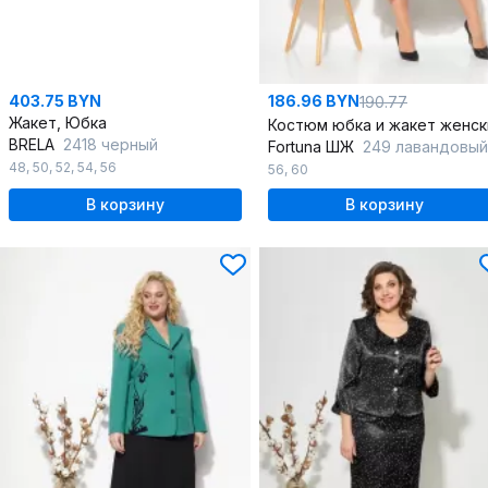
403.75 BYN
186.96 BYN
190.77
Жакет, Юбка
BRELA
2418 черный
Fortuna ШЖ
249 лавандовый
48
,
50
,
52
,
54
,
56
56
,
60
В корзину
В корзину