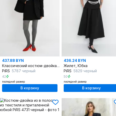
437.88 BYN
436.24 BYN
Классический костюм-двойка из пальтовой ткани: оверсайз жакет и мини-юбка
Жилет, Юбка
PiRS
5787 черный
PiRS
5829 черный
42
50
последний размер
последний размер
В корзину
В корзину