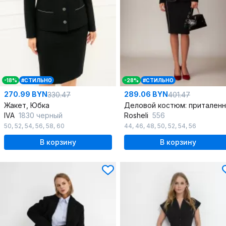
-18%
#СТИЛЬНО
-28%
#СТИЛЬНО
270.99 BYN
289.06 BYN
330.47
401.47
Жакет, Юбка
IVA
1830 черный
Rosheli
556
50
,
52
,
54
,
56
,
58
,
60
44
,
46
,
48
,
50
,
52
,
54
,
56
В корзину
В корзину