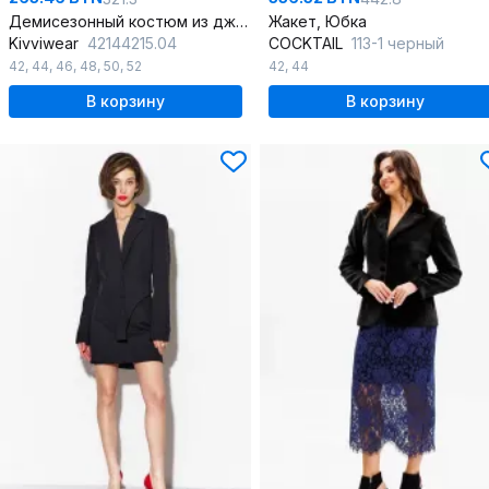
Демисезонный костюм из джинса с жакетом и трапециевидной юбкой
Жакет, Юбка
Kivviwear
42144215.04
COCKTAIL
113-1 черный
42
,
44
,
46
,
48
,
50
,
52
42
,
44
В корзину
В корзину