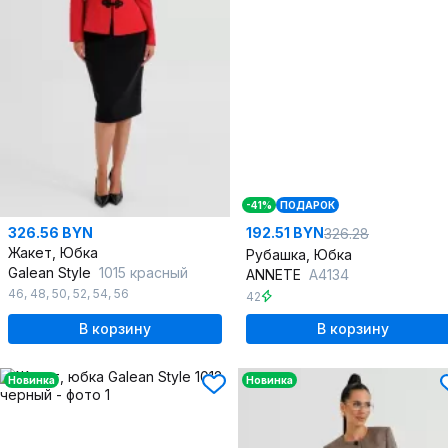
-41%
ПОДАРОК
326.56 BYN
192.51 BYN
326.28
Жакет, Юбка
Рубашка, Юбка
Galean Style
1015 красный
ANNETE
A4134
46
,
48
,
50
,
52
,
54
,
56
42
В корзину
В корзину
Новинка
Новинка