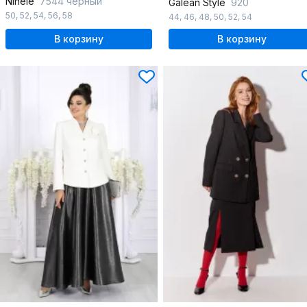
Ninele
7544 черный
Galean Style
920
50
,
52
,
54
,
56
,
58
44
,
46
,
48
,
50
,
52
,
54
В корзину
В корзину