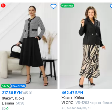
%
Новинка
-37%
ПОДАРОК
217.36 BYN
462.47 BYN
345.01
Жакет, Юбка
Жакет, Юбка
VI ORO
VR-1293 черно-бежев
Lissana
5038
48
,
50
,
52
,
54
,
56
,
58
50