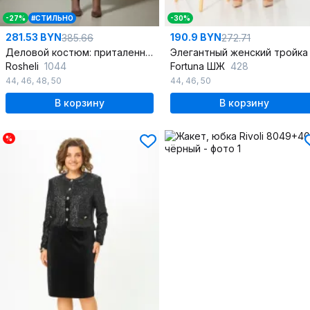
-27%
#СТИЛЬНО
-30%
281.53 BYN
190.9 BYN
385.66
272.71
Деловой костюм: приталенный жакет с баской и юбка без пояса
Rosheli
1044
Fortuna ШЖ
428
44
,
46
,
48
,
50
44
,
46
,
50
В корзину
В корзину
%