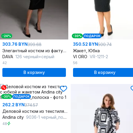
-24%
-30%
ПОДАРОК
303.76 BYN
350.52 BYN
399.68
500.74
Элегантный костюм из фактурной ткани с жакетом и юбкой
Жакет, Юбка
DAVA
126 черный+серый
VI ORO
VR-1211-2
42
56
В корзину
В корзину
%
-30%
ПОДАРОК
262.2 BYN
374.57
Деловой костюм из текстиля с юбкой и жакетом
Andina city
9036-1 черный_полоска
48