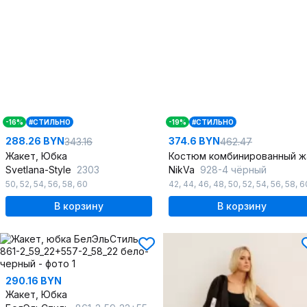
-16%
#СТИЛЬНО
-19%
#СТИЛЬНО
288.26 BYN
374.6 BYN
343.16
462.47
Жакет, Юбка
Svetlana-Style
2303
NikVa
928-4 чёрный
50
,
52
,
54
,
56
,
58
,
60
42
,
44
,
46
,
48
,
50
,
52
,
54
,
56
,
58
,
6
В корзину
В корзину
290.16 BYN
Жакет, Юбка