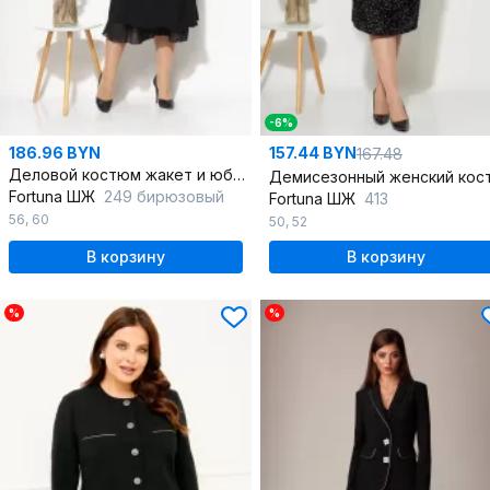
-6%
186.96 BYN
157.44 BYN
167.48
Деловой костюм жакет и юбка с шифоном и разрезами
Fortuna ШЖ
249 бирюзовый
Fortuna ШЖ
413
56
,
60
50
,
52
В корзину
В корзину
%
%