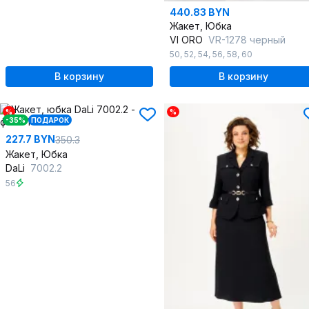
440.83 BYN
Жакет, Юбка
VI ORO
VR-1278 черный
50
,
52
,
54
,
56
,
58
,
60
В корзину
В корзину
%
%
-35%
ПОДАРОК
227.7 BYN
350.3
Жакет, Юбка
DaLi
7002.2
56