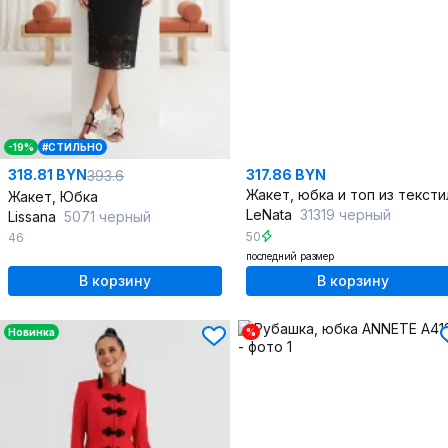
-19%
#СТИЛЬНО
318.81 BYN
317.86 BYN
393.6
Жакет, Юбка
LeNata
31319 черный
Lissana
5071 черный
50
46
последний размер
В корзину
В корзину
Новинка
%