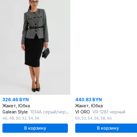
326.46 BYN
440.83 BYN
Жакет, Юбка
Жакет, Юбка
Galean Style
1014А серый/черный
VI ORO
VR-1281 черный
46
,
48
,
50
,
52
,
54
,
56
50
,
52
,
54
,
56
,
58
,
60
В корзину
В корзину