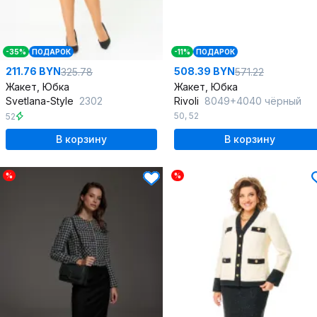
-35%
ПОДАРОК
-11%
ПОДАРОК
211.76 BYN
508.39 BYN
325.78
571.22
Жакет, Юбка
Жакет, Юбка
Svetlana-Style
2302
Rivoli
8049+4040 чёрный
50
,
52
52
В корзину
В корзину
%
%