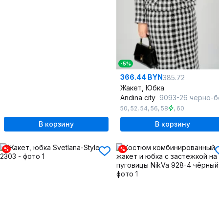
-5%
366.44 BYN
385.72
Жакет, Юбка
Andina city
9093-26 черно-бел
50
,
52
,
54
,
56
,
58
,
60
В корзину
В корзину
%
%