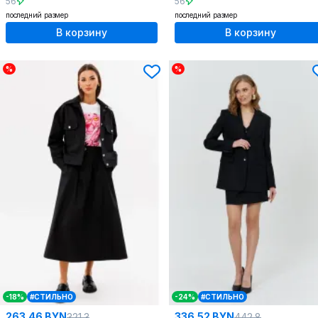
56
56
последний размер
последний размер
В корзину
В корзину
%
%
-18%
#СТИЛЬНО
-24%
#СТИЛЬНО
263.46 BYN
336.52 BYN
321.3
442.8