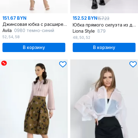
151.67 BYN
152.52 BYN
157.23
Джинсовая юбка с расширением из клиньев в летнем стиле
Юбка прямого силуэта из джинса с карманами
Avila
0980 темно-синий
Liona Style
879
52
,
54
,
58
48
,
50
,
52
В корзину
В корзину
%