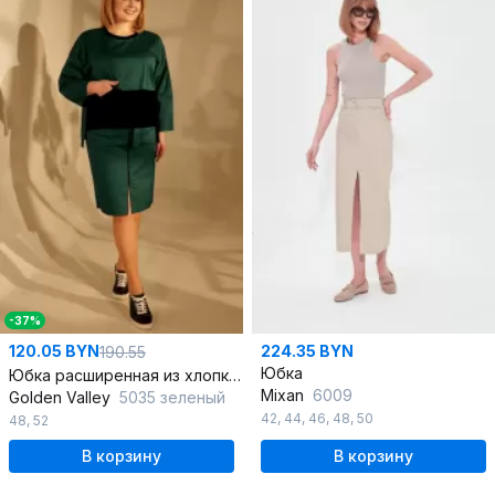
-37%
120.05 BYN
224.35 BYN
190.55
Юбка
Юбка расширенная из хлопка с кокеткой и съемным поясом
Mixan
6009
Golden Valley
5035 зеленый
42
,
44
,
46
,
48
,
50
48
,
52
В корзину
В корзину