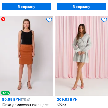
В корзину
В корзину
%
-54%
80.69 BYN
209.92 BYN
175.41
Юбка
Юбка демисезонная в цвете коричневый на каждый день