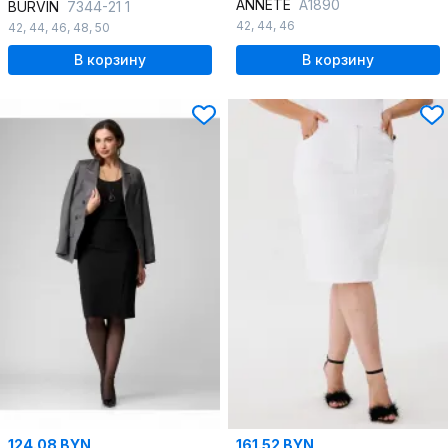
ANNETE
A1890
BURVIN
7344-21 1
42
,
44
,
46
42
,
44
,
46
,
48
,
50
В корзину
В корзину
124.08 BYN
161.52 BYN