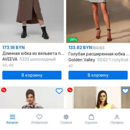
-26%
173.18 BYN
133.82 BYN
180.83
Длинная юбка из вельвета по среднему шву 90 см с кнопками
Голубая расширенная юбка с карманами и складками
AVEEVA
5333 шоколадный
Golden Valley
5042-1 голубой
44
,
46
42
В корзину
В корзину
%
%
Каталог
Избранное
Главная
Корзина
Профиль