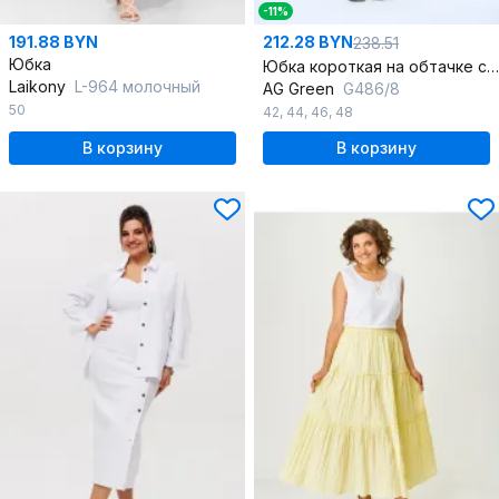
-11%
191.88 BYN
212.28 BYN
238.51
Юбка
Юбка короткая на обтачке с карманами стиль на каждый день
Laikony
L-964 молочный
AG Green
G486/8
50
42
,
44
,
46
,
48
В корзину
В корзину