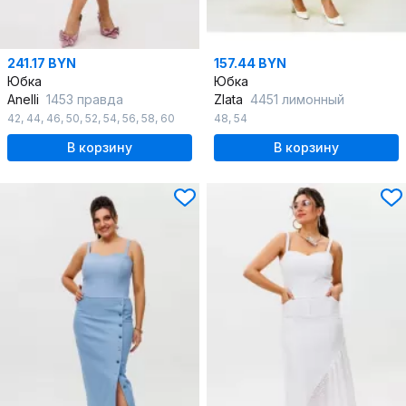
241.17 BYN
157.44 BYN
Юбка
Юбка
Anelli
1453 правда
Zlata
4451 лимонный
42
,
44
,
46
,
50
,
52
,
54
,
56
,
58
,
60
48
,
54
В корзину
В корзину