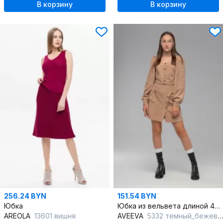
В корзину
В корзину
256.24 BYN
151.54 BYN
Юбка
Юбка из вельвета длиной 45 см с отделкой из кнопок
AREOLA
13601 вишня
AVEEVA
5332 темный_бежевый