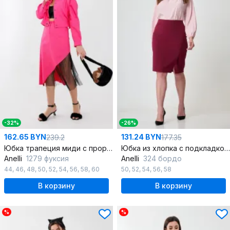
-32%
-26%
162.65 BYN
131.24 BYN
239.2
177.35
Юбка трапеция миди с прорезью и карманами в классическом стиле
Юбка из хлопка с подкладкой и классическим силуэтом
Anelli
1279 фуксия
Anelli
324 бордо
44
,
46
,
48
,
50
,
52
,
54
,
56
,
58
,
60
50
,
52
,
54
,
56
,
58
В корзину
В корзину
%
%