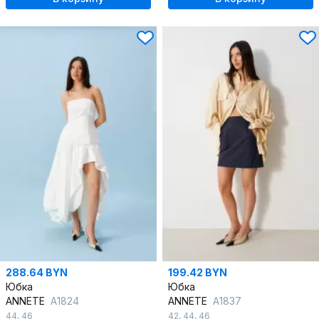
288.64 BYN
199.42 BYN
Юбка
Юбка
ANNETE
A1824
ANNETE
A1837
44
,
46
42
,
44
,
46