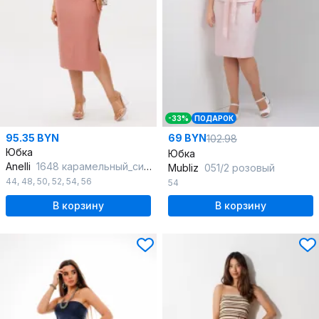
-33%
ПОДАРОК
95.35 BYN
69 BYN
102.98
Юбка
Юбка
Anelli
1648 карамельный_силуэт
Mubliz
051/2 розовый
44
,
48
,
50
,
52
,
54
,
56
54
В корзину
В корзину