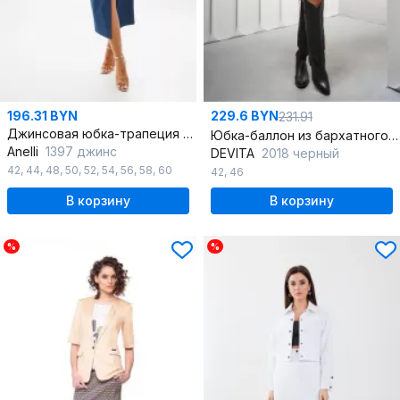
196.31 BYN
229.6 BYN
231.91
Джинсовая юбка-трапеция с элегантным дизайном
Юбка-баллон из бархатного хлопка с карманами и резинкой
Anelli
1397 джинс
DEVITA
2018 черный
42
,
44
,
48
,
50
,
52
,
54
,
56
,
58
,
60
42
,
46
В корзину
В корзину
%
%