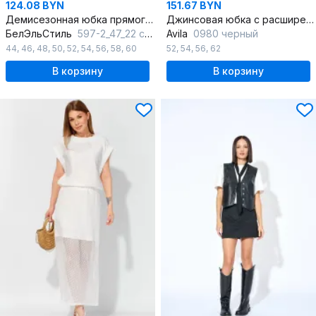
124.08 BYN
151.67 BYN
Демисезонная юбка прямого силуэта с разрезом-шлицей
Джинсовая юбка с расширением и клиньями для повседневности
БелЭльСтиль
597-2_47_22 синий_однотон
Avila
0980 черный
44
,
46
,
48
,
50
,
52
,
54
,
56
,
58
,
60
52
,
54
,
56
,
62
В корзину
В корзину