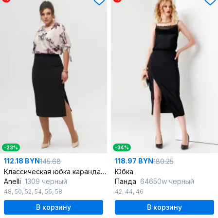
-23%
-34%
112.18 BYN
118.97 BYN
145.68
180.25
Классическая юбка карандаш из хлопка с разрезом и потайной молнией
Юбка
Anelli
1309 черный
Панда
64650w черный
48
,
50
,
52
,
54
,
56
,
58
42
,
44
,
46
В корзину
В корзину