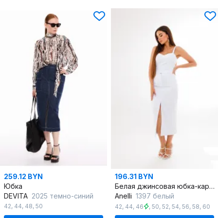
259.12 BYN
196.31 BYN
Юбка
Белая джинсовая юбка-карандаш с универсальным стилем
DEVITA
2025 темно-синий
Anelli
1397 белый
42
,
44
,
48
,
50
42
,
44
,
46
,
50
,
52
,
54
,
56
,
58
,
60