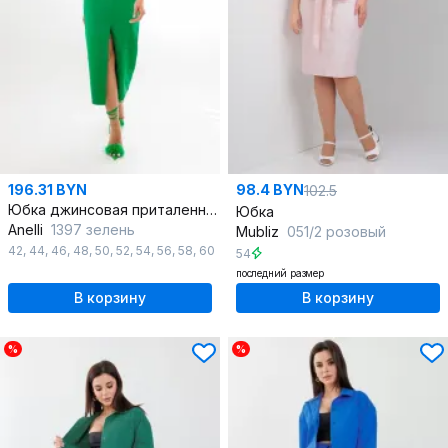
196.31 BYN
98.4 BYN
102.5
Юбка джинсовая приталенная на лето из хлопка
Юбка
Anelli
1397 зелень
Mubliz
051/2 розовый
42
,
44
,
46
,
48
,
50
,
52
,
54
,
56
,
58
,
60
54
последний размер
В корзину
В корзину
%
%