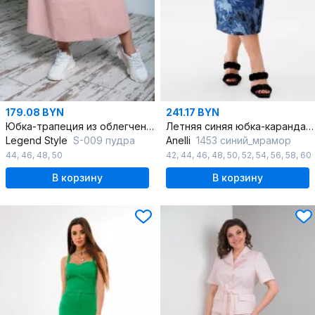
179.08 BYN
241.17 BYN
Юбка-трапеция из облегченного джинса с защипами и поясом
Летняя синяя юбка-карандаш из хлопка с карманами
Legend Style
S-009 пудра
Anelli
1453 синий_мрамор
44
,
46
,
48
,
50
42
,
44
,
46
,
48
,
50
,
52
,
54
,
56
,
58
,
60
В корзину
В корзину