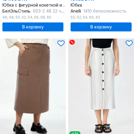
Юбка с фигурной кокеткой и разрезом-шлицей
Юбка
БелЭльСтиль
603-2 48 22 черный_ однотон
Anelli
1410 белоснежность
46
,
48
,
50
,
52
,
54
,
56
,
58
,
60
50
,
52
,
54
,
60
,
62
В корзину
В корзину
%
-43%