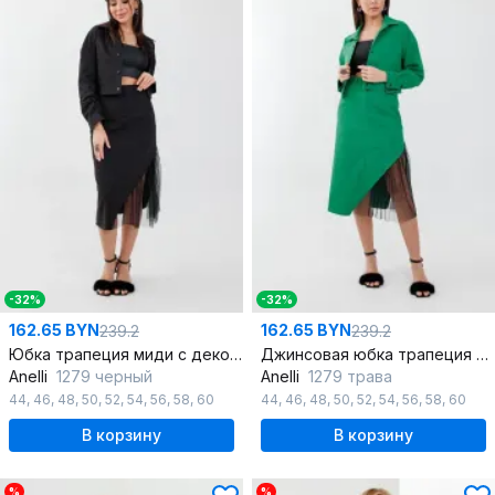
-32%
-32%
162.65 BYN
162.65 BYN
239.2
239.2
Юбка трапеция миди с декоративной вставкой из сетки
Джинсовая юбка трапеция с декоративной вставкой из сетки
Anelli
1279 черный
Anelli
1279 трава
44
,
46
,
48
,
50
,
52
,
54
,
56
,
58
,
60
44
,
46
,
48
,
50
,
52
,
54
,
56
,
58
,
60
В корзину
В корзину
%
%