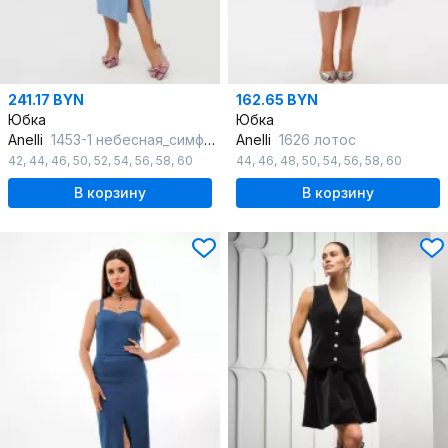
241.17 BYN
162.65 BYN
Юбка
Юбка
Anelli
1453-1 небесная_симфония
Anelli
1626 лотос
42
,
44
,
46
,
50
,
52
,
54
,
56
,
58
,
60
44
,
46
,
48
,
50
,
54
,
56
,
58
,
60
В корзину
В корзину