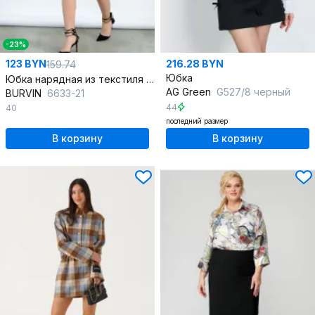
-23%
123 BYN
216.28 BYN
159.74
Юбка
Юбка нарядная из текстиля и хлопка, зеленая и коричневая
AG Green
G527/8 черный
BURVIN
6633-21
44
40
последний размер
В корзину
В корзину