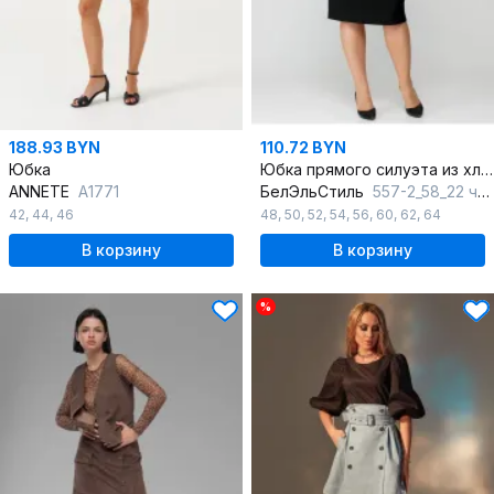
188.93 BYN
110.72 BYN
Юбка
Юбка прямого силуэта из хлопка с шлицей и вытачками
ANNETE
A1771
БелЭльСтиль
557-2_58_22 черный однотон
42
,
44
,
46
48
,
50
,
52
,
54
,
56
,
60
,
62
,
64
В корзину
В корзину
%