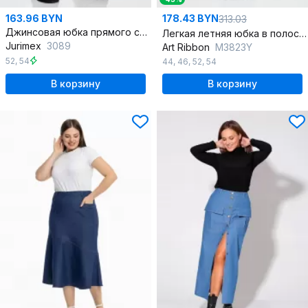
163.96 BYN
178.43 BYN
313.03
Джинсовая юбка прямого силуэта с разрезом и карманами
Легкая летняя юбка в полоску из хлопка и текстиля
Jurimex
3089
Art Ribbon
M3823Y
52
,
54
44
,
46
,
52
,
54
В корзину
В корзину