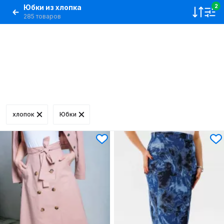
Юбки из хлопка
2
285 товаров
хлопок
Юбки