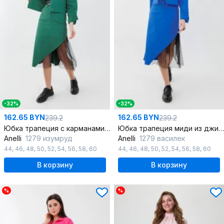
-32%
-32%
162.65 BYN
162.65 BYN
239.2
239.2
Юбка трапеция с карманами и яркими цветами
Юбка трапеция миди из джинса с карманами и декоративной вставкой
Anelli
1279 изумруд
Anelli
1279 василек
44
,
46
,
48
,
50
,
52
,
54
,
56
,
58
,
60
44
,
46
,
48
,
50
,
52
,
54
,
56
,
58
,
60
В корзину
В корзину
%
%