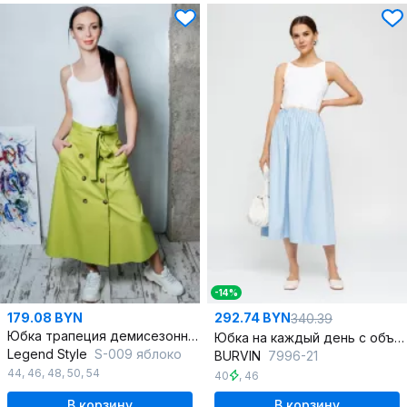
-14%
179.08 BYN
292.74 BYN
340.39
Юбка трапеция демисезонная из хлопкового текстиля
Юбка на каждый день с объемными складками, книзу расширенная
Legend Style
S-009 яблоко
BURVIN
7996-21
44
,
46
,
48
,
50
,
54
40
,
46
В корзину
В корзину