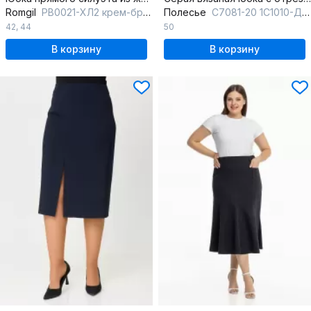
Romgil
РВ0021-ХЛ2 крем-брюле,бледно-голубой
Полесье
С7081-20 1С1010-Д43 158,164 т.антрацит
42
,
44
50
В корзину
В корзину