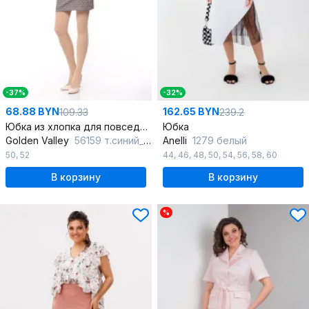
-37%
-32%
68.88 BYN
162.65 BYN
109.33
239.2
Юбка из хлопка для повседневной жизни
Юбка
Golden Valley
56159 т.синий_с_бежевым
Anelli
1279 белый
50
,
52
44
,
46
,
48
,
50
,
54
,
56
,
58
,
60
В корзину
В корзину
%