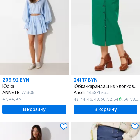
209.92 BYN
241.17 BYN
Юбка
Юбка-карандаш из хлопкового джинса с ярким цветом
ANNETE
A1905
Anelli
1453-1 ива
42
,
44
,
46
42
,
44
,
46
,
48
,
50
,
52
,
54
,
56
,
58
,
6
В корзину
В корзину