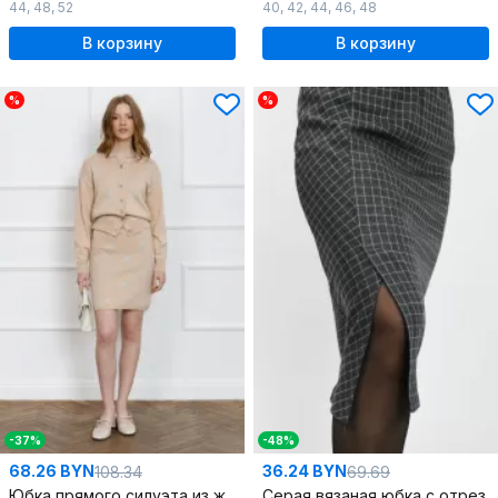
44
,
48
,
52
40
,
42
,
44
,
46
,
48
В корзину
В корзину
%
%
-37%
-48%
68.26 BYN
36.24 BYN
108.34
69.69
Юбка прямого силуэта из жаккардового трикотажа
Серая вязаная юбка с отрезной боковой деталью