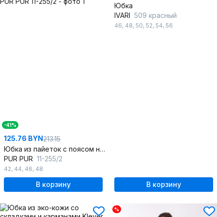
Юбка
IVARI
509 красный
46
,
48
,
50
,
52
,
54
,
56
-41%
125.76 BYN
213.15
Юбка из пайеток с поясом на резинке и полуприлегающим силуэтом
PUR PUR
11-255/2
42
,
44
,
46
,
48
В корзину
В корзину
%