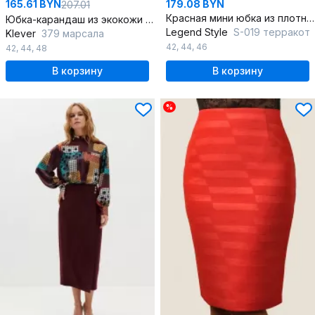
165.61 BYN
179.08 BYN
207.01
Красная мини юбка из плотного текстиля с высоким поясом
Юбка-карандаш из экокожи с декоративными молниями
Legend Style
S-019 терракот
Klever
379 марсала
42
,
44
,
46
42
,
44
,
48
В корзину
В корзину
%