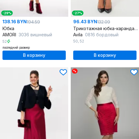
-29%
-27%
138.16 BYN
96.43 BYN
194.59
132.09
Юбка
Трикотажная юбка-карандаш в стиле На каждый день
AMORI
3036 вишневый
Avila
0816 бордовый
50
,
52
52
последний размер
В корзину
В корзину
%