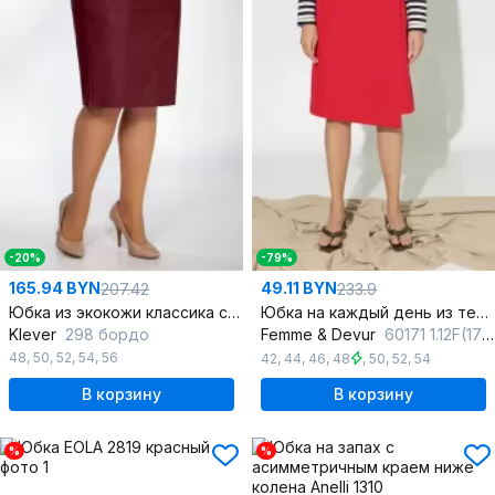
-20%
-79%
165.94 BYN
49.11 BYN
207.42
233.9
Юбка из экокожи классика с шлицей и пряжками
Юбка на каждый день из текстиля без описания дополнительных характеристик
Klever
298 бордо
Femme & Devur
60171 1.12F(170)
48
,
50
,
52
,
54
,
56
42
,
44
,
46
,
48
,
50
,
52
,
54
В корзину
В корзину
%
%