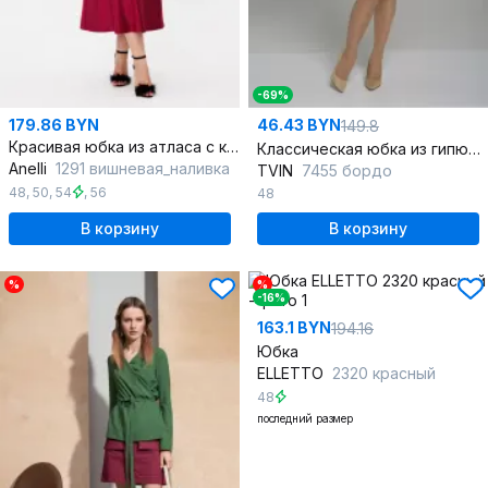
-69%
179.86 BYN
46.43 BYN
149.8
Красивая юбка из атласа с косым кроем и молнией
Классическая юбка из гипюра с зауженным силуэтом
Anelli
1291 вишневая_наливка
TVIN
7455 бордо
48
,
50
,
54
,
56
48
В корзину
В корзину
%
%
-16%
163.1 BYN
194.16
Юбка
ELLETTO
2320 красный
48
последний размер