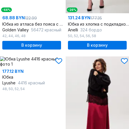
-44%
-26%
68.88 BYN
131.24 BYN
122.99
177.35
Юбка из атласа без пояса с косым срезом
Юбка из хлопка с подкладкой и классическим силуэтом
Golden Valley
56472 красный
Anelli
324 бордо
42
,
44
,
46
,
48
50
,
52
,
54
,
56
,
58
В корзину
В корзину
177.12 BYN
Юбка
Lyushe
4416 красный
48
,
50
,
52
,
54