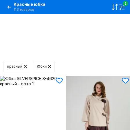
Красные юбки
2
113 товаров
красный
Юбки