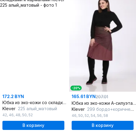
-20%
172.2 BYN
165.61 BYN
207.01
Юбка из эко-кожи со складками и карманами
Юбка из эко-кожи А-силуэта с потайной молнией
Klever
225 алый_матовый
Klever
299 бордо+коричневый
42
,
46
,
48
,
50
,
52
46
,
50
,
52
,
54
,
56
,
58
В корзину
В корзину