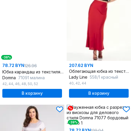
-38%
78.72 BYN
207.62 BYN
126.96
Облегающая юбка из текстиля с косым покроем
Юбка карандаш из текстиля с высокой посадкой
Lady Line
558/1 красный
Domna
71091 малина
40
,
42
,
44
42
,
44
,
46
,
48
,
50
,
52
В корзину
В корзину
%
-39%
78.72 BYN
129.04