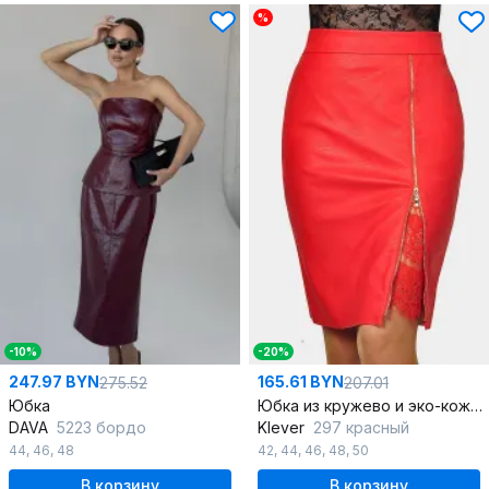
%
-10%
-20%
247.97 BYN
165.61 BYN
275.52
207.01
Юбка
Юбка из кружево и эко-кожи с металлической молнией
DAVA
5223 бордо
Klever
297 красный
44
,
46
,
48
42
,
44
,
46
,
48
,
50
В корзину
В корзину