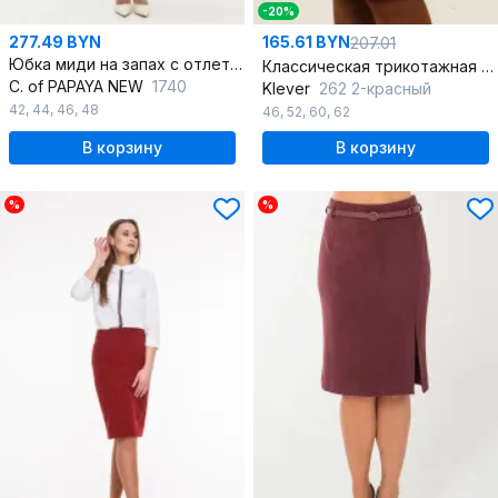
-20%
277.49 BYN
165.61 BYN
207.01
Юбка миди на запах с отлетной шлицей и вытачками
Классическая трикотажная юбка карандаш с шлицей красная
C. of PAPAYA NEW
1740
Klever
262 2-красный
42
,
44
,
46
,
48
46
,
52
,
60
,
62
В корзину
В корзину
%
%