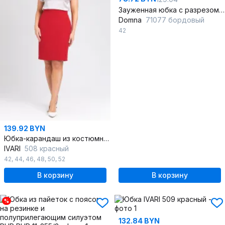
Зауженная юбка с разрезом из вискозы для делового стиля
Domna
71077 бордовый
42
139.92 BYN
Юбка-карандаш из костюмного полотна на подкладке
IVARI
508 красный
42
,
44
,
46
,
48
,
50
,
52
В корзину
В корзину
%
132.84 BYN