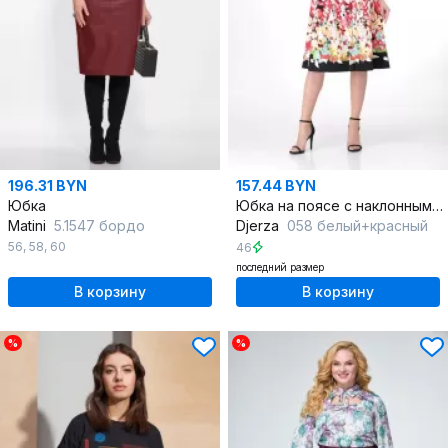
196.31 BYN
157.44 BYN
Юбка
Юбка на поясе с наклонными карманами и планкой
Matini
5.1547 бордо
Djerza
058 белый+красный
56
,
58
,
60
46
последний размер
В корзину
В корзину
%
%