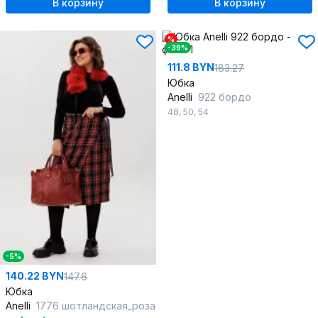
В корзину
В корзину
%
-39%
111.8 BYN
183.27
Юбка
Anelli
922 бордо
48
,
50
,
54
-5%
140.22 BYN
147.6
Юбка
Anelli
1776 шотландская_роза