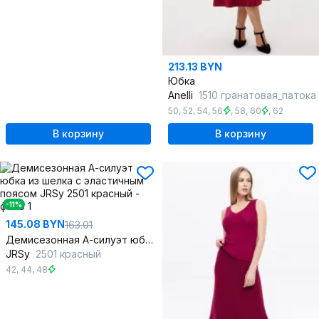
213.13 BYN
Юбка
Anelli
1510 гранатовая_патока
50
,
52
,
54
,
56
,
58
,
60
,
62
В корзину
В корзину
-11%
145.08 BYN
163.01
Демисезонная А-силуэт юбка из шелка с эластичным поясом
JRSy
2501 красный
42
,
44
,
48