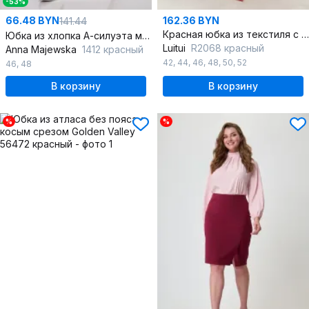
-53%
66.48 BYN
162.36 BYN
141.44
Красная юбка из текстиля с разрезом и поясом
Юбка из хлопка А-силуэта миди длиной для теплых дней
Luitui
R2068 красный
Anna Majewska
1412 красный
42
,
44
,
46
,
48
,
50
,
52
46
,
48
В корзину
В корзину
%
%