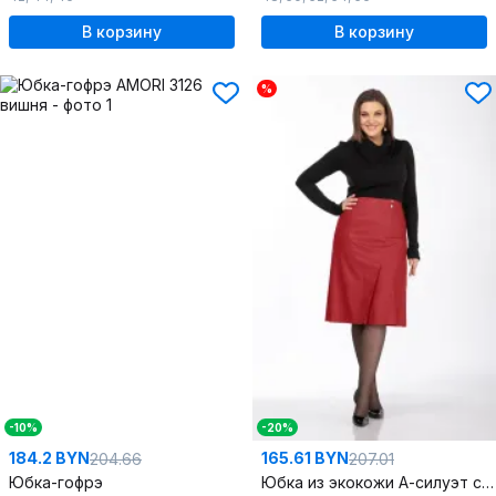
В корзину
В корзину
%
-10%
-20%
184.2 BYN
165.61 BYN
204.66
207.01
Юбка-гофрэ
Юбка из экокожи А-силуэт со складками и карманами