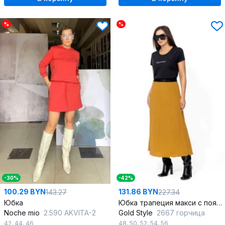
%
%
-30%
-42%
100.29 BYN
131.86 BYN
143.27
227.34
Юбка
Юбка трапеция макси с поясом из эластичной жатки для повседневных образов
Noche mio
2.590 AKVITA-2
Gold Style
2667 горчица
42
,
44
,
46
48
,
50
,
52
,
54
,
56