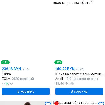
-27%
-21%
236.16 BYN
140.22 BYN
323.5
177.49
Юбка
Юбка на запах с асимметричным краем ниже колена
EOLA
2819 красный
Anelli
1310 красная_клетка
48
,
50
,
54
,
56
44
,
52
В корзину
В корзину
%