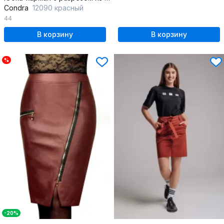
Condra
12090 красный
44
В корзину
В корзину
%
-20%