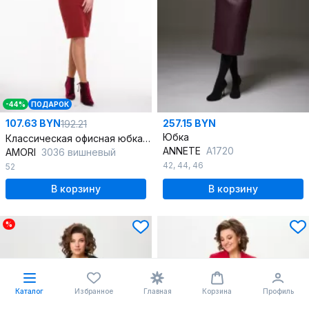
-44%
ПОДАРОК
107.63 BYN
257.15 BYN
192.21
Юбка
Классическая офисная юбка на подкладке с поясом
ANNETE
A1720
AMORI
3036 вишневый
42
,
44
,
46
52
В корзину
В корзину
%
Каталог
Избранное
Главная
Корзина
Профиль