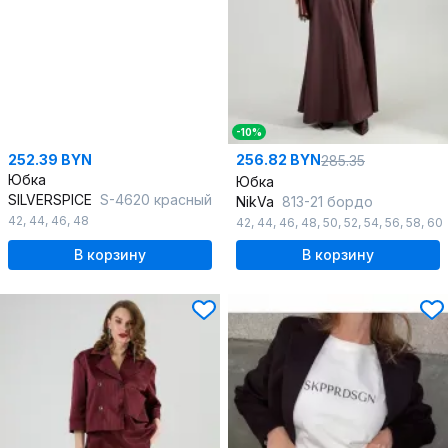
-10%
252.39 BYN
256.82 BYN
285.35
Юбка
Юбка
SILVERSPICE
S-4620 красный
NikVa
813-21 бордо
42
,
44
,
46
,
48
42
,
44
,
46
,
48
,
50
,
52
,
54
,
56
,
58
,
60
В корзину
В корзину