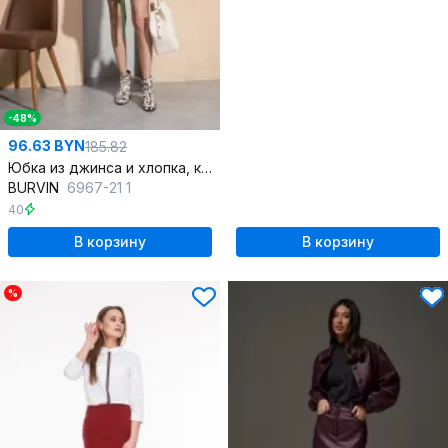
-48%
96.63 BYN
185.82
Юбка из джинса и хлопка, красная, демисезонная
BURVIN
6967-21 1
40
В корзину
В корзину
%