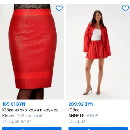
165.61 BYN
209.92 BYN
Юбка из эко-кожи и кружева с металлизированной молнией
Юбка
Klever
259 красный
ANNETE
A1598
42
,
44
,
46
,
50
,
52
42
,
44
,
46