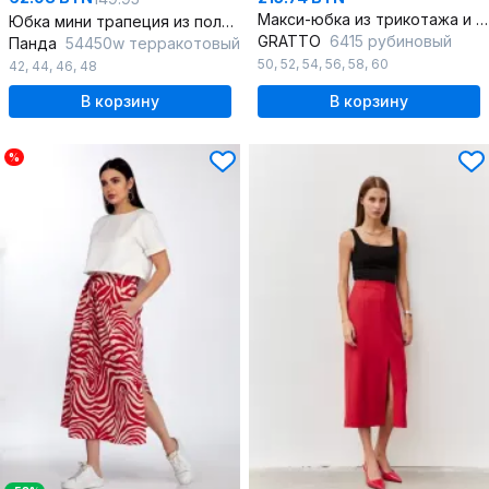
Макси-юбка из трикотажа и хлопка с разрезом для повседневной носки
Юбка мини трапеция из поливискозы с декоративными пуговицами
GRATTO
6415 рубиновый
Панда
54450w терракотовый
50
,
52
,
54
,
56
,
58
,
60
42
,
44
,
46
,
48
В корзину
В корзину
%