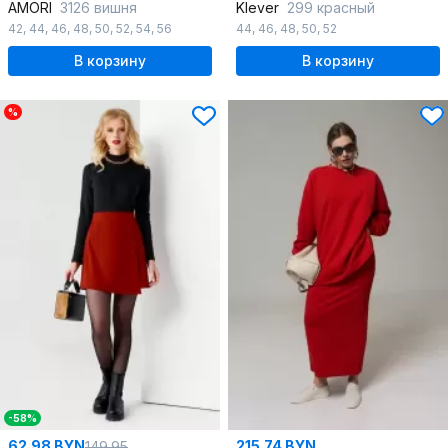
AMORI
3126 вишня
Klever
299 красный
42
,
44
,
46
,
48
,
50
,
52
,
54
,
56
44
,
46
,
48
,
50
,
52
В корзину
В корзину
%
-58%
62.98 BYN
215.74 BYN
149.95