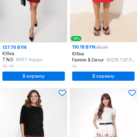
-14%
116.18 BYN
135.09
137.76 BYN
Юбка
Юбка
T.N.D
М357 бордо
Femme & Devur
60219 1.12F(170)
42
,
44
42
В корзину
В корзину