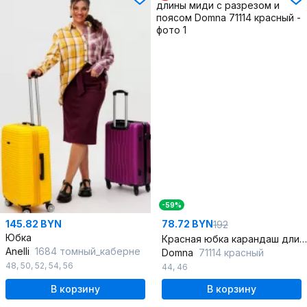
-59%
145.82 BYN
78.72 BYN
192
Юбка
Красная юбка карандаш длины миди с разрезом и поясом
Anelli
1684 томный_каберне
Domna
71114 красный
48
,
50
,
52
,
54
,
56
44
,
46
В корзину
В корзину