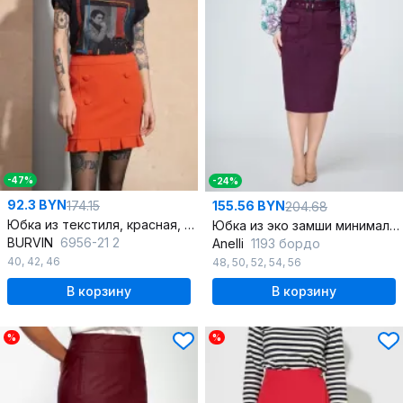
-47%
-24%
92.3 BYN
174.15
155.56 BYN
204.68
Юбка из текстиля, красная, демисезонная
Юбка из эко замши минималистичный дизайн на каждый день
BURVIN
6956-21 2
Anelli
1193 бордо
40
,
42
,
46
48
,
50
,
52
,
54
,
56
В корзину
В корзину
%
%