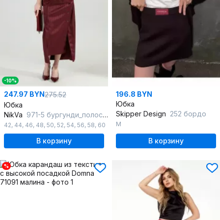
-10%
247.97 BYN
196.8 BYN
275.52
Юбка
Юбка
Skipper Design
252 бордо
NikVa
971-5 бургунди_полоска
M
42
,
44
,
46
,
48
,
50
,
52
,
54
,
56
,
58
,
60
В корзину
В корзину
%