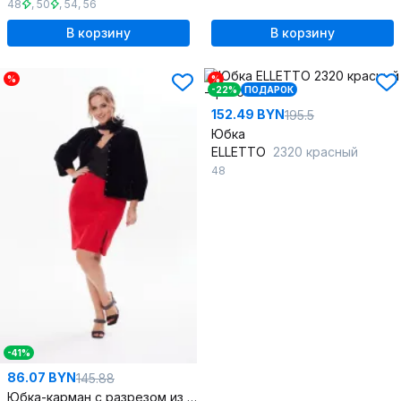
48
,
50
,
54
,
56
В корзину
В корзину
%
%
-22%
ПОДАРОК
152.49 BYN
195.5
Юбка
ELLETTO
2320 красный
48
-41%
86.07 BYN
145.88
Юбка-карман с разрезом из объемного кружева