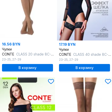
16.56 BYN
17.19 BYN
Чулки
Чулки
CONTE
CLASS 20 shade 8С-90СП CONTE CLASS 20
CONTE
CLASS 40 shade 8С-91СП CONTE CLASS 40
23-25
,
27-29
23-25
,
27-29
В корзину
В корзину