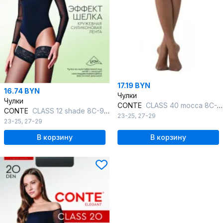
17.19 BYN
16.74 BYN
Чулки
Чулки
CONTE
CLASS 40 mocca 8С-91СП CONTE CLASS 40
CONTE
CLASS 12 shade 8С-94СП CONTE CLASS 12
23-25
,
27-29
23-25
,
27-29
В корзину
В корзину