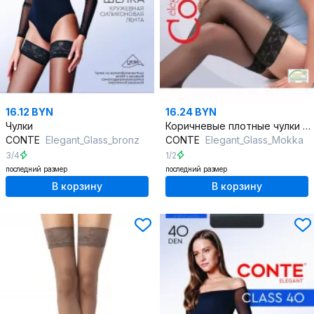
16.12 BYN
16.24 BYN
Чулки
Коричневые плотные чулки из мультифиламента
CONTE
Elegant_Glass_bronz
CONTE
Elegant_Glass_Mokka
3/4
1/2
последний размер
последний размер
В корзину
В корзину