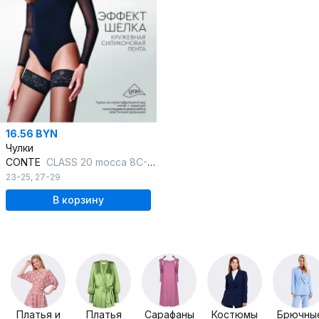
16.56 BYN
Чулки
CONTE
CLASS 20 mocca 8С-90СП CONTE CLASS 20
23-25
,
27-29
В корзину
Платья и
Платья
Сарафаны
Костюмы
Брючны