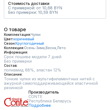
Стоимость доставки
С примеркой: от 10,68 BYN
Без примерки: 10,59 BYN
О товаре
Комплектация
Чулки
Цвет
коричневый
Сезон
Круглогодичный
Коллекция
Осень-Зима,
Весна,
Лето
Информация
Срок пошива модели 7 дней
Без примерки
Состав
полиамид 88%, эластан 12%
Описание
Тонкие чулки из мультифиламентных нитей с 
ажурной самоподдерживающейся эластичной 
резинкой
Производитель
CONTE
Республика Беларусь
Подробнее