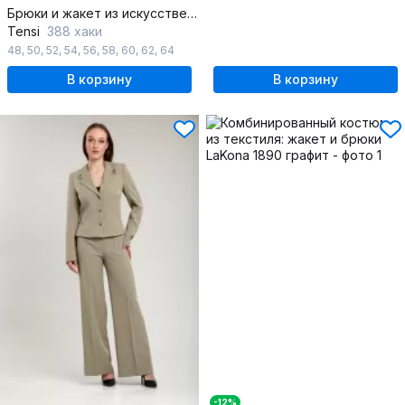
Брюки и жакет из искусственной замши на демисезон
Tensi
388 хаки
48
,
50
,
52
,
54
,
56
,
58
,
60
,
62
,
64
В корзину
В корзину
-12%