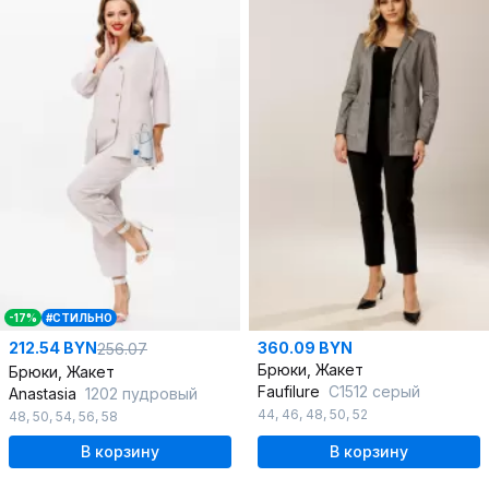
-17%
#СТИЛЬНО
212.54 BYN
360.09 BYN
256.07
Брюки, Жакет
Брюки, Жакет
Faufilure
C1512 серый
Anastasia
1202 пудровый
44
,
46
,
48
,
50
,
52
48
,
50
,
54
,
56
,
58
В корзину
В корзину