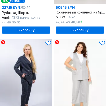
-10%
#СТИЛЬНО
227.15 BYN
505.15 BYN
252.39
Коричневый комплект из брюк и жакета с леопардовым принтом
Рубашка, Шорты
N.O.W.
1482
Anelli
1372 панна_котта
42
,
44
,
46
,
48
,
50
44
,
46
,
50
,
52
В корзину
В корзину
%
%