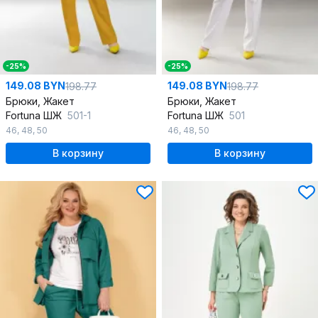
-25%
-25%
149.08 BYN
149.08 BYN
198.77
198.77
Брюки, Жакет
Брюки, Жакет
Fortuna ШЖ
501-1
Fortuna ШЖ
501
46
,
48
,
50
46
,
48
,
50
В корзину
В корзину