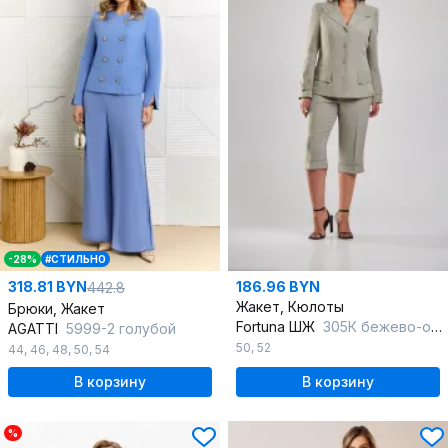
-28%
#СТИЛЬНО
318.81 BYN
186.96 BYN
442.8
Жакет, Кюлоты
Брюки, Жакет
Fortuna ШЖ
305К бежево-оливковый
AGATTI
5999-2 голубой
50
,
52
44
,
46
,
48
,
50
,
54
В корзину
В корзину
%