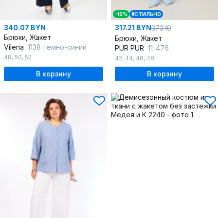
-15%
#СТИЛЬНО
340.07 BYN
317.21 BYN
373.19
Брюки, Жакет
Брюки, Жакет
Vilena
1138 темно-синий
PUR PUR
11-476
48
,
50
,
52
42
,
44
,
46
,
48
В корзину
В корзину