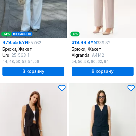
-14%
#СТИЛЬНО
-6%
479.55 BYN
319.44 BYN
557.62
339.82
Брюки, Жакет
Брюки, Жакет
Urs
25-563-1
Algranda
А4142
44
,
48
,
50
,
52
,
54
,
56
54
,
56
,
58
,
60
,
62
,
64
В корзину
В корзину