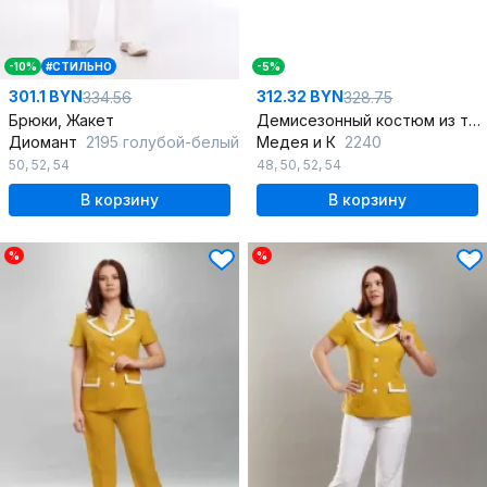
-10%
#СТИЛЬНО
-5%
301.1 BYN
312.32 BYN
334.56
328.75
Брюки, Жакет
Демисезонный костюм из ткани с жакетом без застежки
Диомант
2195 голубой-белый
Медея и К
2240
50
,
52
,
54
48
,
50
,
52
,
54
В корзину
В корзину
%
%