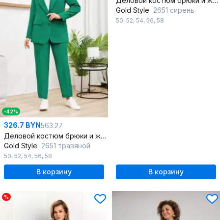
Деловой костюм брюки и жакет яркого цвета
Gold Style
2651 сирень
50
,
52
,
54
,
56
,
58
-42%
326.7 BYN
563.27
Деловой костюм брюки и жакет яркого цвета
Gold Style
2651 травяной
50
,
52
,
54
,
56
,
58
В корзину
В корзину
%