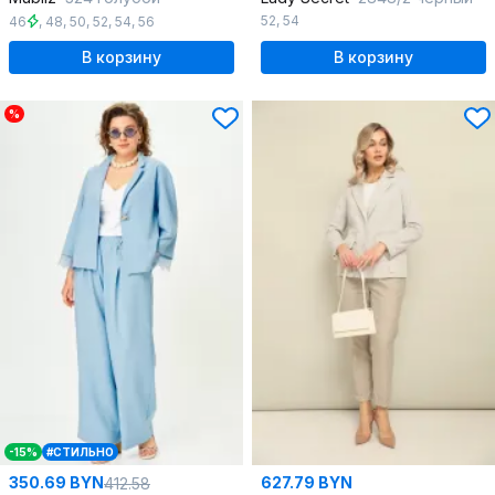
52
,
54
46
,
48
,
50
,
52
,
54
,
56
В корзину
В корзину
%
-15%
#СТИЛЬНО
350.69 BYN
627.79 BYN
412.58