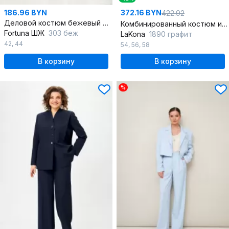
186.96 BYN
372.16 BYN
422.92
Деловой костюм бежевый брюки и жакет полуприлегающий
Комбинированный костюм из текстиля: жакет и брюки
Fortuna ШЖ
303 беж
LaKona
1890 графит
42
,
44
54
,
56
,
58
В корзину
В корзину
%