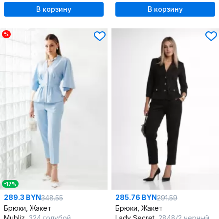
В корзину
В корзину
%
-17%
289.3 BYN
285.76 BYN
348.55
291.59
Брюки, Жакет
Брюки, Жакет
Mubliz
324 голубой
Lady Secret
2848/2 черный