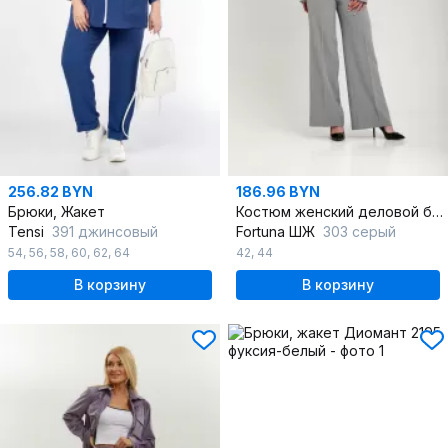
256.82 BYN
186.96 BYN
Брюки, Жакет
Костюм женский деловой брюки и жакет полуприлегающий
Tensi
391 джинсовый
Fortuna ШЖ
303 серый
54
,
56
,
58
,
60
,
62
,
64
42
,
44
В корзину
В корзину