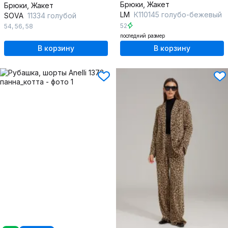
Брюки, Жакет
Брюки, Жакет
LM
К110145 голубо-бежевый
SOVA
11334 голубой
52
54
,
56
,
58
последний размер
В корзину
В корзину