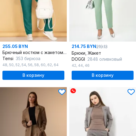
255.05 BYN
214.75 BYN
219.13
Брючный костюм с жакетом и футболкой в летнем стиле
Брюки, Жакет
Tensi
353 бирюза
DOGGI
2848 оливковый
48
,
50
,
52
,
54
,
56
,
58
,
60
,
62
,
64
42
,
44
,
46
В корзину
В корзину
%