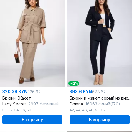
-42%
320.39 BYN
393.6 BYN
326.92
678.62
Брюки, Жакет
Брюки и жакет серый из вискозы для повседневных образов
Lady Secret
2997 бежевый
Domna
16063 синий(170)
50
,
52
,
54
,
56
,
58
42
,
44
,
46
,
48
,
50
,
52
В корзину
В корзину