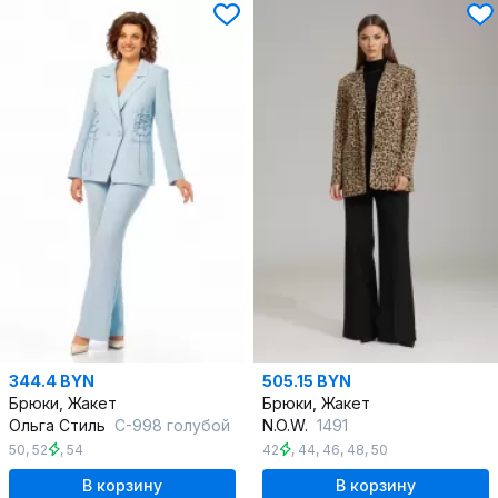
344.4 BYN
505.15 BYN
Брюки, Жакет
Брюки, Жакет
Ольга Стиль
С-998 голубой
N.O.W.
1491
50
,
52
,
54
42
,
44
,
46
,
48
,
50
В корзину
В корзину