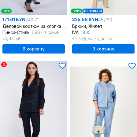
-31%
-28%
#СТИЛЬНО
171.61 BYN
325.89 BYN
248.71
452.63
Деловой костюм из хлопка со строгим кроем
Брюки, Жилет
Пинск-Стиль
3967 т.синий
IVA
1805
42
,
44
,
46
50
,
52
,
54
,
56
,
58
,
60
В корзину
В корзину
%