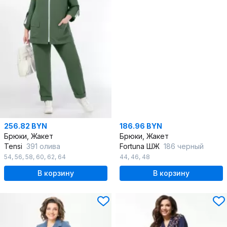
256.82 BYN
186.96 BYN
Брюки, Жакет
Брюки, Жакет
Tensi
391 олива
Fortuna ШЖ
186 черный
54
,
56
,
58
,
60
,
62
,
64
44
,
46
,
48
В корзину
В корзину