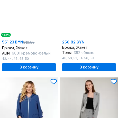
-32%
551.23 BYN
256.82 BYN
810.63
Брюки, Жакет
Брюки, Жакет
Tensi
392 яблоко
ALIN
6001 кремово-белый
48
,
50
,
52
,
54
,
56
,
58
42
,
44
,
46
,
48
,
50
В корзину
В корзину