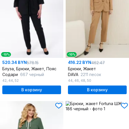
-10%
-10%
520.34 BYN
416.22 BYN
578.15
462.47
Блуза, Брюки, Жакет, Пояс
Брюки, Жакет
Содари
667 черный
DAVA
2211 песок
42
,
44
,
52
44
,
46
,
48
,
50
В корзину
В корзину