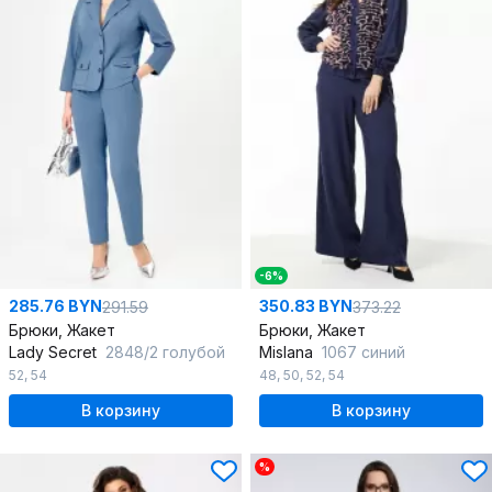
-6%
285.76 BYN
350.83 BYN
291.59
373.22
Брюки, Жакет
Брюки, Жакет
Lady Secret
2848/2 голубой
Mislana
1067 синий
52
,
54
48
,
50
,
52
,
54
В корзину
В корзину
%