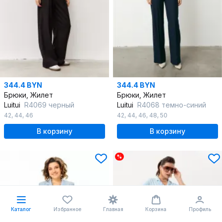
344.4 BYN
344.4 BYN
Брюки, Жилет
Брюки, Жилет
Luitui
R4069 черный
Luitui
R4068 темно-синий
42
,
44
,
46
42
,
44
,
46
,
48
,
50
В корзину
В корзину
%
Каталог
Избранное
Главная
Корзина
Профиль