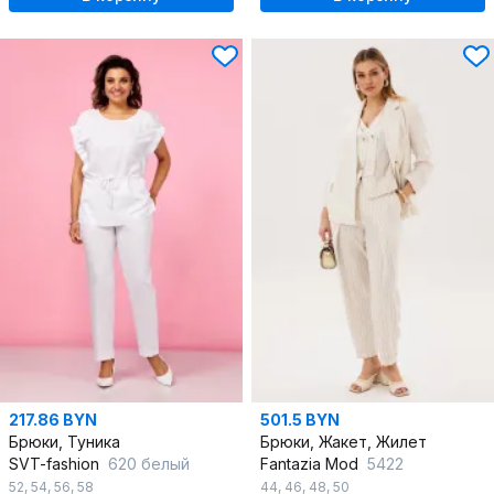
217.86 BYN
501.5 BYN
Брюки, Туника
Брюки, Жакет, Жилет
SVT-fashion
620 белый
Fantazia Mod
5422
52
,
54
,
56
,
58
44
,
46
,
48
,
50