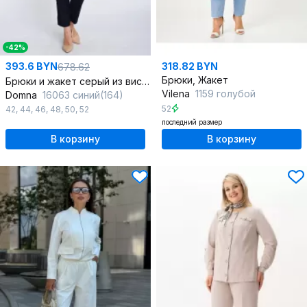
-42%
393.6 BYN
318.82 BYN
678.62
Брюки, Жакет
Брюки и жакет серый из вискозы для делового стиля
Vilena
1159 голубой
Domna
16063 синий(164)
52
42
,
44
,
46
,
48
,
50
,
52
последний размер
В корзину
В корзину