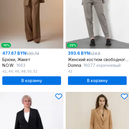
-10%
-25%
477.67 BYN
393.6 BYN
530.74
524.8
Брюки, Жакет
Женский костюм свободного кроя жакет и кэррот брюки
N.O.W.
1663
Domna
16077 коричневый
42
,
44
,
46
,
48
,
50
,
52
42
В корзину
В корзину