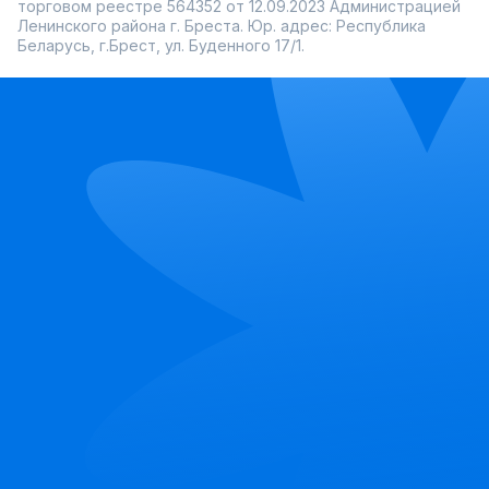
торговом реестре 564352 от 12.09.2023 Администрацией
Ленинского района г. Бреста. Юр. адрес: Республика
Беларусь, г.Брест, ул. Буденного 17/1.