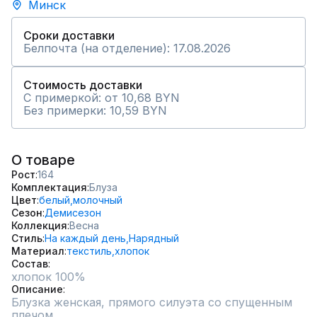
Минск
Сроки доставки
Белпочта (на отделение): 17.08.2026
Стоимость доставки
С примеркой: от 10,68 BYN
Без примерки: 10,59 BYN
О товаре
Рост
164
Комплектация
Блуза
Цвет
белый,
молочный
Сезон
Демисезон
Коллекция
Весна
Стиль
На каждый день,
Нарядный
Материал
текстиль,
хлопок
Состав
хлопок 100%
Описание
Блузка женская, прямого силуэта со спущенным 
плечом. 
