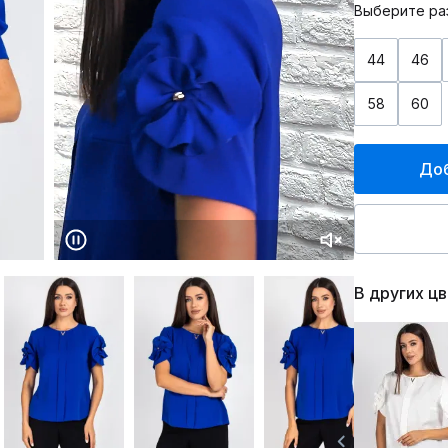
Выберите ра
44
46
58
60
Доб
В других ц