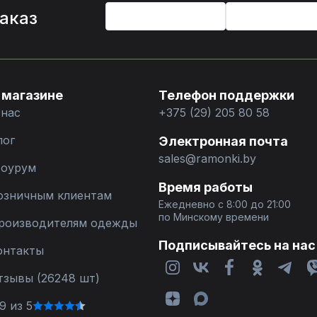
заказ
 магазине
Телефон поддержки
 нас
+375 (29) 205 80 58
лог
Электронная почта
sales@ramonki.by
оурум
Время работы
озничным клиентам
Ежедневно с 8:00 до 21:00
по Минскому времени
роизводителям одежды
Подписывайтесь на нас
онтакты
тзывы (26248 шт)
9 из 5