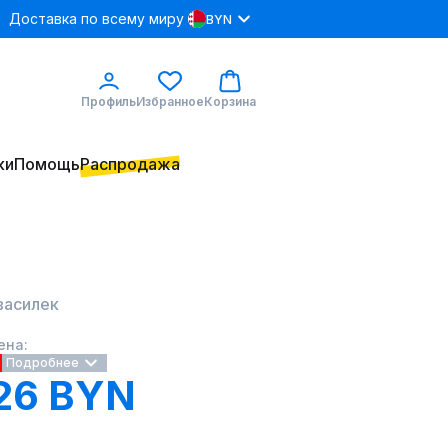
Доставка по всему миру
BYN
Профиль
Избранное
Корзина
ки
Помощь
Распродажа
василек
ена:
Подробнее
26 BYN