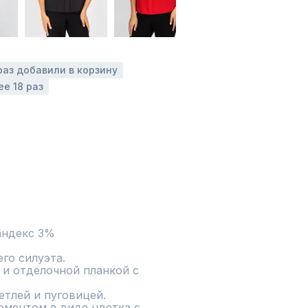
раз добавили в корзину
ее 18 раз
андекс 3%
о силуэта.

и отделочной планкой с 
тлей и пуговицей.

ементом в виде цветка с 