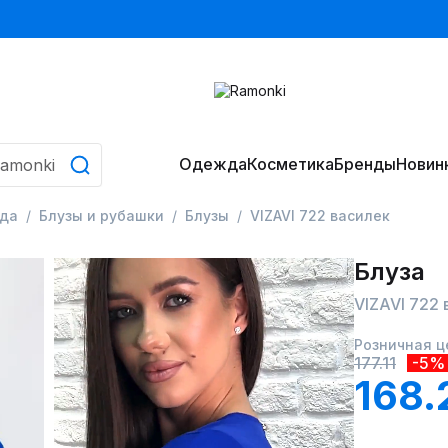
Одежда
Косметика
Бренды
Новин
да
Блузы и рубашки
Блузы
VIZAVI 722 василек
Блуза
VIZAVI 722 
Розничная ц
177.11
-5%
168.