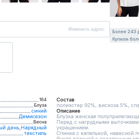
Изменить адрес
Более 243 
Купили бол
Состав
164
полиэстер 92%, вискоза 5%, сп
Блуза
синий
Описание
Демисезон
Блузка женская полуприлегающег
Перед с нагрудными выточками 
Весна
ый день,
Нарядный
украшением.

текстиль
Спинка с капелькой, навесной пе
Рукав втачной с отделочным эл