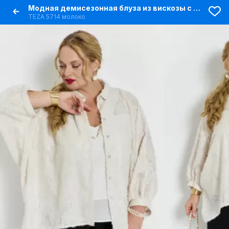
Модная демисезонная блуза из вискозы с разной длиной краев
TEZA 5714 молоко