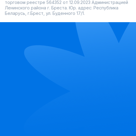
торговом реестре 564352 от 12.09.2023 Администрацией
Ленинского района г. Бреста. Юр. адрес: Республика
Беларусь, г.Брест, ул. Буденного 17/1.