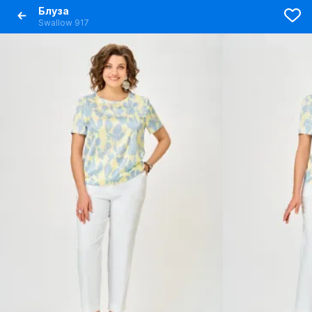
Блуза
Swallow 917