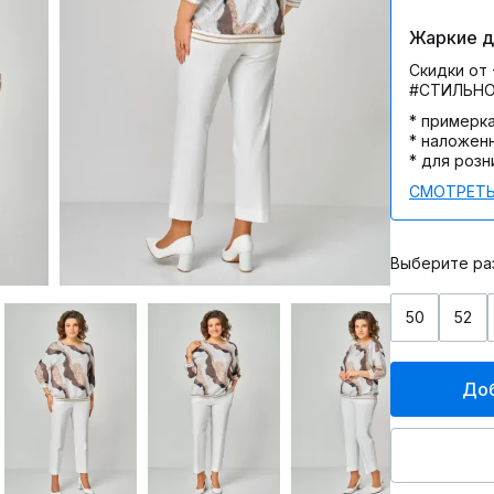
Жаркие дн
Скидки от 
#СТИЛЬН
* примерк
* наложен
* для розн
СМОТРЕТЬ
Выберите ра
50
52
Доб