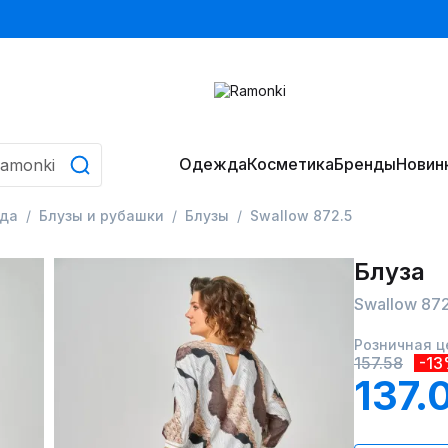
Одежда
Косметика
Бренды
Новин
да
Блузы и рубашки
Блузы
Swallow 872.5
Блуза
Swallow 872
Розничная ц
157.58
-1
137.