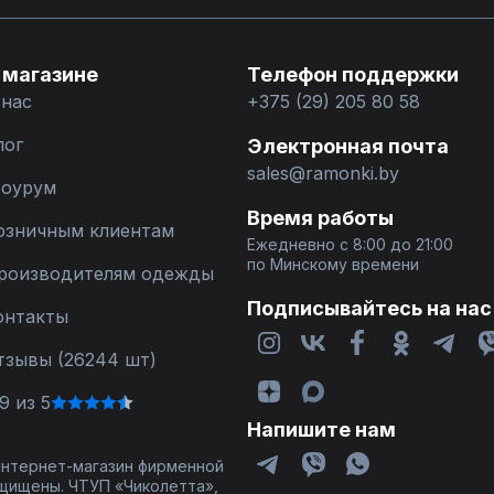
 магазине
Телефон поддержки
 нас
+375 (29) 205 80 58
лог
Электронная почта
sales@ramonki.by
оурум
Время работы
озничным клиентам
Ежедневно с 8:00 до 21:00
по Минскому времени
роизводителям одежды
Подписывайтесь на нас
онтакты
тзывы (26244 шт)
9 из 5
Напишите нам
 интернет-магазин фирменной
щищены. ЧТУП «Чиколетта»,