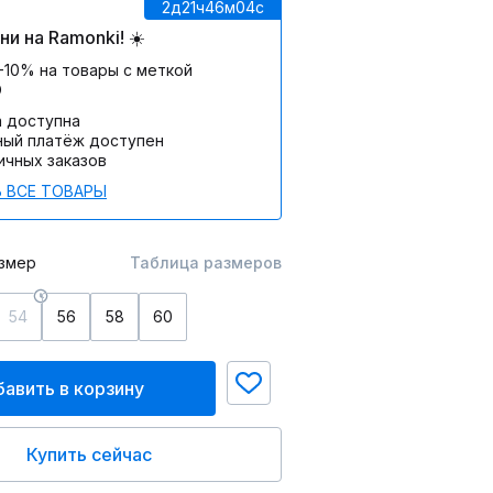
2д
21ч
46м
04c
и на Ramonki! ☀️
-10% на товары с меткой
О
а доступна
ный платёж доступен
ичных заказов
 ВСЕ ТОВАРЫ
змер
Таблица размеров
54
56
58
60
авить в корзину
Купить сейчас