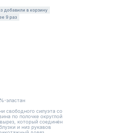
аз добавили в корзину
ее 9 раз
2%-эластан
ни свободного силуэта со 
ина по полочке округлой 
вырез, который соединён 
блузки и низ рукавов 
икотажный довяз.
