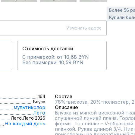
Более 56 р
Купили бол
Изменить адрес
Стоимость доставки
С примеркой: от 10,68 BYN
Без примерки: 10,59 BYN
Состав
164
78%-вискоза, 20%-полиэстер, 
Блуза
мультиколор
Описание
Лето
Блузка из мягкой вискозной тка
спущенной линией плеча. Горлов
Лето,
Лето 2026
На каждый день
формы, по спинке – V-образный 
планкой. Рукав длиной 3/4. Низ 
присобраны на декоративный тр