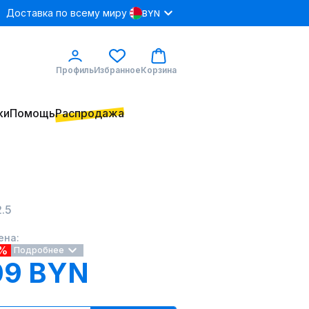
Доставка по всему миру
BYN
Профиль
Избранное
Корзина
ки
Помощь
Распродажа
.5
ена:
3%
Подробнее
09 BYN