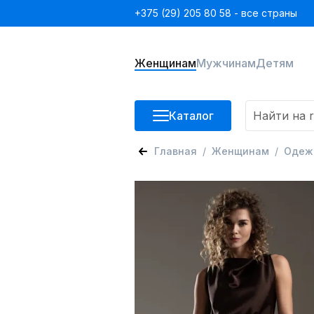
+375 (29) 205 80 58 - все страны
Женщинам
Мужчинам
Детям
Каталог
Главная
Женщинам
Одеж