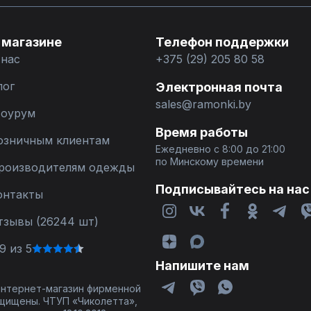
 магазине
Телефон поддержки
 нас
+375 (29) 205 80 58
лог
Электронная почта
sales@ramonki.by
оурум
Время работы
озничным клиентам
Ежедневно с 8:00 до 21:00
по Минскому времени
роизводителям одежды
Подписывайтесь на нас
онтакты
тзывы (26244 шт)
9 из 5
Напишите нам
 интернет-магазин фирменной
щищены. ЧТУП «Чиколетта»,