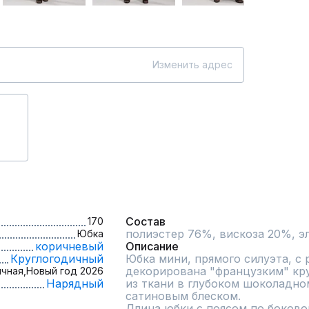
Изменить адрес
Состав
170
Юбка
коричневый
Описание
Круглогодичный
Юбка мини, прямого силуэта, с р
декорирована "французким" кру
чная,
Новый год 2026
Нарядный
из ткани в глубоком шоколадно
сатиновым блеском.                                                                                                                                                                 
Длина юбки с поясом по боковому