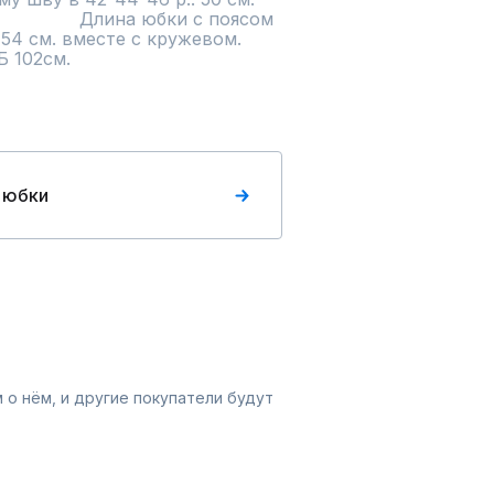
                Длина юбки с поясом 
                                                    
Б 102см.
 юбки
 о нём, и другие покупатели будут