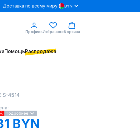
Доставка по всему миру
BYN
Профиль
Избранное
Корзина
ки
Помощь
Распродажа
E S-4514
ена:
%
Подробнее
31 BYN