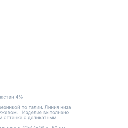
езинкой по талии. Линия низа 
жевом.   Изделие выполнено 
м оттенке с деликатным 
 шву в 42-44-46 р.: 50 см. 