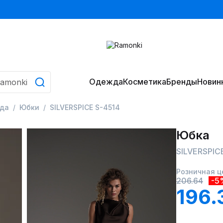
Одежда
Косметика
Бренды
Новин
да
Юбки
SILVERSPICE S-4514
Юбка
SILVERSPIC
Розничная ц
206.64
-5
196.