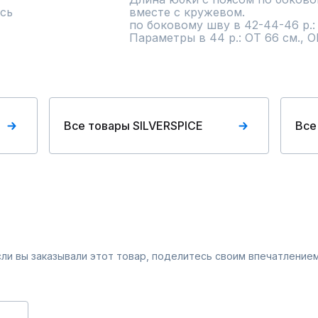
сь
вместе с кружевом.                   
по боковому шву в 42-44-46 р.: 54 см. вместе с кружевом.       
Параметры в 44 р.: ОТ 66 см., О
Все товары SILVERSPICE
Все
Если вы заказывали этот товар, поделитесь своим впечатлением