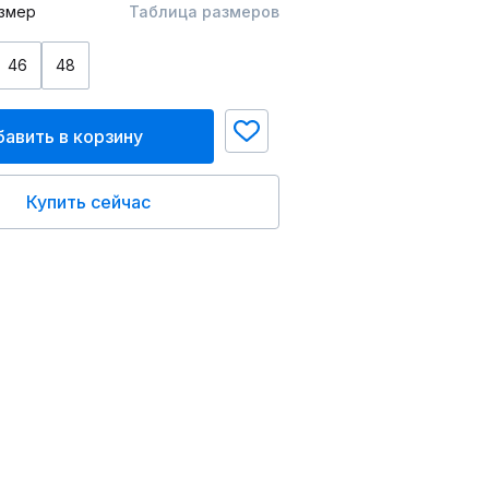
змер
Таблица размеров
46
48
авить в корзину
Купить сейчас