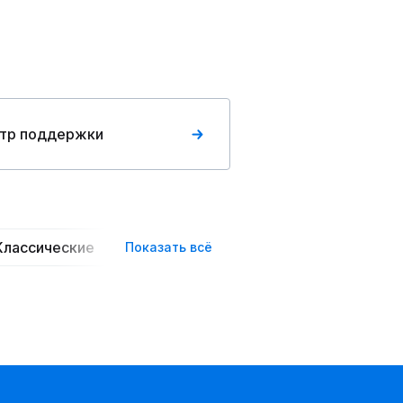
тр поддержки
Классические
Пышные
Вечерние
Повседн
Показать всё