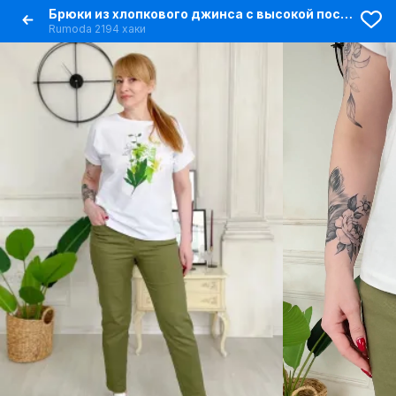
Брюки из хлопкового джинса с высокой посадкой
Rumoda 2194 хаки