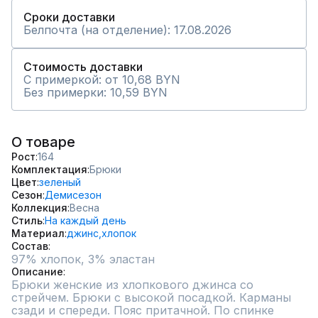
Сроки доставки
Белпочта (на отделение): 17.08.2026
Стоимость доставки
С примеркой: от 10,68 BYN
Без примерки: 10,59 BYN
О товаре
Рост
164
Комплектация
Брюки
Цвет
зеленый
Сезон
Демисезон
Коллекция
Весна
Стиль
На каждый день
Материал
джинс,
хлопок
Состав
97% хлопок, 3% эластан
Описание
Брюки женские из хлопкового джинса со 
стрейчем. Брюки с высокой посадкой. Карманы 
сзади и спереди. Пояс притачной. По спинке 