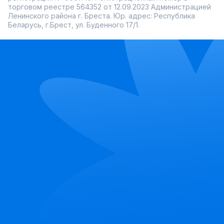
торговом реестре 564352 от 12.09.2023 Администрацией
Ленинского района г. Бреста. Юр. адрес: Республика
Беларусь, г.Брест, ул. Буденного 17/1.