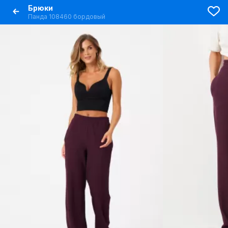
Брюки
Панда 108460 бордовый