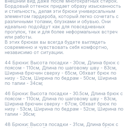
внешний вид даже после многократных стирок.

Бордовый оттенок придает образу изысканность 
и стильность, делая эти брюки универсальным 
элементом гардероба, который легко сочетать с 
различными топами, блузками и обувью. Они 
идеально подойдут как для повседневных 
прогулок, так и для более неформальных встреч 
или работы.

В этих брюках вы всегда будете выглядеть 
современно и чувствовать себя комфортно, 
независимо от ситуации.

44 Брюки: Высота посадки - 30см, Длина брюк с 
поясом - 110см, Длина по шаговому шву - 83см, 
Ширина брючин сверху - 65см, Обхват брюк по 
низу - 52см, Ширина по бедрам - 50см, Ширина 
по талии - 34см;

46 Брюки: Высота посадки - 30.5см, Длина брюк с 
поясом - 110см, Длина по шаговому шву - 83см, 
Ширина брючин сверху - 67см, Обхват брюк по 
низу - 53см, Ширина по бедрам - 52см, Ширина по 
талии - 36см;

48 Брюки: Высота посадки - 31см, Длина брюк с 