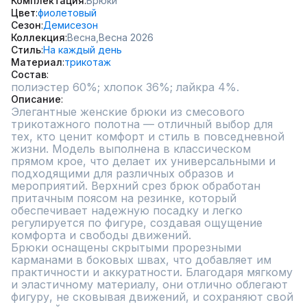
Комплектация
Брюки
Цвет
фиолетовый
Сезон
Демисезон
Коллекция
Весна,
Весна 2026
Стиль
На каждый день
Материал
трикотаж
Состав
полиэстер 60%; хлопок 36%; лайкра 4%.
Описание
Элегантные женские брюки из смесового 
трикотажного полотна — отличный выбор для 
тех, кто ценит комфорт и стиль в повседневной 
жизни. Модель выполнена в классическом 
прямом крое, что делает их универсальными и 
подходящими для различных образов и 
мероприятий. Верхний срез брюк обработан 
притачным поясом на резинке, который 
обеспечивает надежную посадку и легко 
регулируется по фигуре, создавая ощущение 
комфорта и свободы движений.

Брюки оснащены скрытыми прорезными 
карманами в боковых швах, что добавляет им 
практичности и аккуратности. Благодаря мягкому 
и эластичному материалу, они отлично облегают 
фигуру, не сковывая движений, и сохраняют свой 