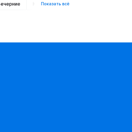
Вечерние
Классические
Спортивные
Офис
Показать всё