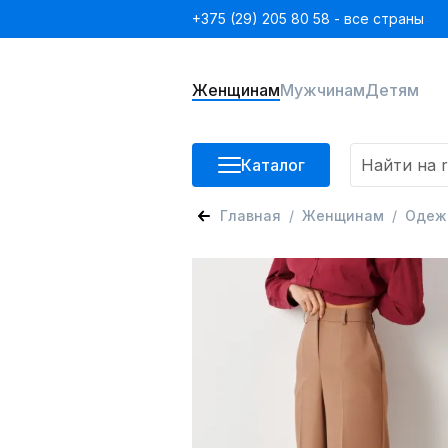
+375 (29) 205 80 58 - все страны
Женщинам
Мужчинам
Детям
Каталог
Главная
Женщинам
Одеж