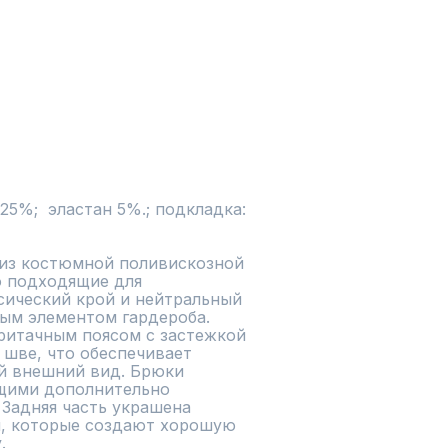
5%;  эластан 5%.; подкладка: 
из костюмной поливискозной 
о подходящие для 
сический крой и нейтральный 
ым элементом гардероба.

ритачным поясом с застежкой 
шве, что обеспечивает 
й внешний вид. Брюки 
ими дополнительно 
 Задняя часть украшена 
, которые создают хорошую 

