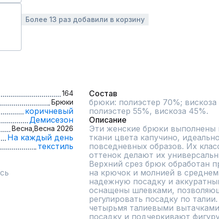
Более 13 раз добавили в корзину
Состав
164
брюки: полиэстер 70%; вискоза 2
Брюки
коричневый
полиэстер 55%, вискоза 45%.
Демисезон
Описание
Эти женские брюки выполнены 
Весна,
Весна 2026
На каждый день
ткани цвета капучино, идеальн
текстиль
повседневных образов. Их клас
оттенок делают их универсальн
Верхний срез брюк обработан п
сь
на крючок и молнией в среднем 
надежную посадку и аккуратны
оснащены шлевками, позволяющ
регулировать посадку по талии.
четырьмя талиевыми вытачками
посадку и подчеркивают фигуру.