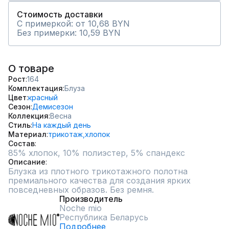
Стоимость доставки
С примеркой: от 10,68 BYN
Без примерки: 10,59 BYN
О товаре
Рост
164
Комплектация
Блуза
Цвет
красный
Сезон
Демисезон
Коллекция
Весна
Стиль
На каждый день
Материал
трикотаж,
хлопок
Состав
85% хлопок, 10% полиэстер, 5% спандекс
Описание
Блузка из плотного трикотажного полотна 
премиального качества для создания ярких 
повседневных образов. Без ремня.
Производитель
Noche mio
Республика Беларусь
Подробнее