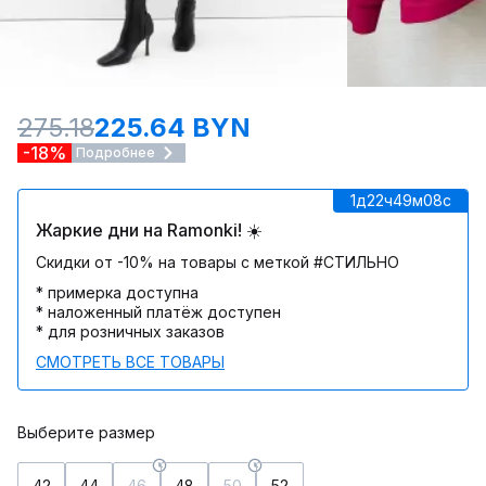
275.18
225.64 BYN
-18%
Подробнее
1д
22ч
49м
08c
Жаркие дни на Ramonki! ☀️
Скидки от -10% на товары с меткой #СТИЛЬНО
* примерка доступна
* наложенный платёж доступен
* для розничных заказов
СМОТРЕТЬ ВСЕ ТОВАРЫ
Выберите размер
42
44
46
48
50
52