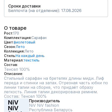
Сроки доставки
Белпочта (на отделение): 17.08.2026
О товаре
Рост
170
Комплектация
Сарафан
Цвет
фиолетовый
Сезон
Лето
Коллекция
Лето
Стиль
На каждый день
Материал
текстиль
Состав
Тенсел 100%
Описание
Стильный сарафан на бретелях длины миди. Лиф 
переда и спинки на запах. Отрезная часть юбки по 
линии талии на сборке, что придаёт образу 
легкость. Линия талии декорирована ремнем.

Состав: Тенсел 100%
Производитель
NiV
NiV NiV fashion
NiV
Республика Беларусь