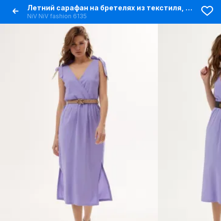
Летний сарафан на бретелях из текстиля, длина миди
NiV NiV fashion 6135