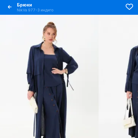
Брюки
NikVa 977-3 индиго