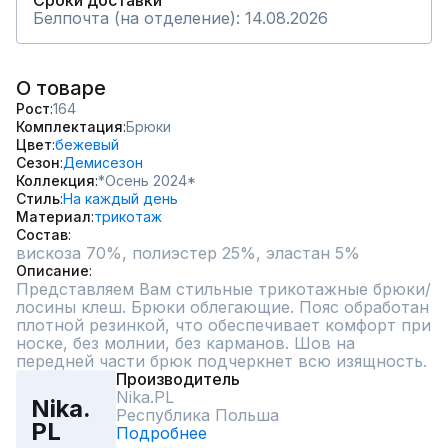
Сроки доставки
Белпочта (на отделение): 14.08.2026
О товаре
Рост
164
Комплектация
Брюки
Цвет
бежевый
Сезон
Демисезон
Коллекция
*Осень 2024*
Стиль
На каждый день
Материал
трикотаж
Состав
вискоза 70%, полиэстер 25%, эластан 5%
Описание
Представляем Вам стильные трикотажные брюки/
лосины клеш. Брюки облегающие. Пояс обработан 
плотной резинкой, что обеспечивает комфорт при 
носке, без молнии, без карманов. Шов на 
передней части брюк подчеркнет всю изящность.
Производитель
Nika.PL
Nika.
Республика Польша
PL
Подробнее