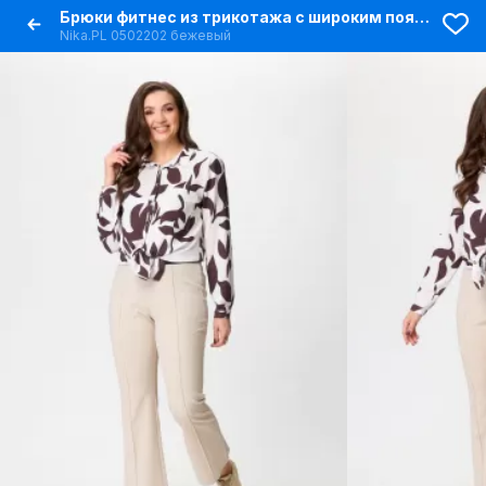
Брюки фитнес из трикотажа с широким поясом и облегающей посадкой
Nika.PL 0502202 бежевый