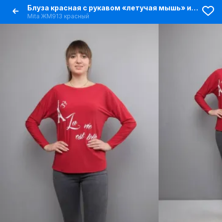
Блуза красная с рукавом «летучая мышь» и разрезами
Mita ЖМ913 красный