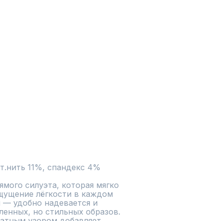
т.нить 11%, спандекс 4%
мого силуэта, которая мягко 
щущение лёгкости в каждом 
 — удобно надевается и 
енных, но стильных образов. 
катным узором добавляет 