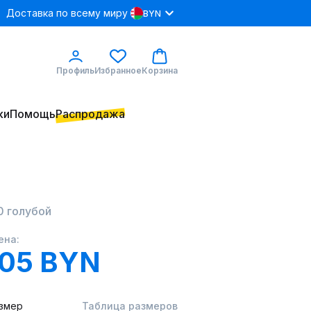
Доставка по всему миру
BYN
Профиль
Избранное
Корзина
ки
Помощь
Распродажа
0 голубой
ена:
.05 BYN
змер
Таблица размеров