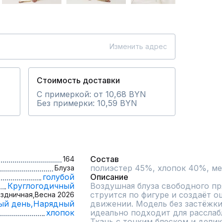
Изменить адрес
Стоимость доставки
С примеркой: от 10,68 BYN
Без примерки: 10,59 BYN
Состав
164
полиэстер 45%, хлопок 40%, ме
Блуза
голубой
Описание
Круглогодичный
Воздушная блуза свободного пря
струится по фигуре и создаёт о
здничная,
Весна 2026
ый день,
Нарядный
движении. Модель без застёжки
хлопок
идеально подходит для расслабл
Ткань с тонким блеском и дели