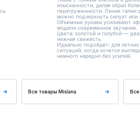
изысканности, делая образ боле
сь
перегруженности. Линия талии р
можно подчеркнуть силуэт или 
Объёмные рукава усиливают эфф
модели современное звучание.

Цвета: золотой и голубой — два 
нежная свежесть.

Идеально подойдёт: для летних 
ситуаций, когда хочется выгляде
немного нарядно без усилий.
Все товары Mislana
Все