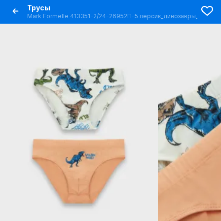
Трусы
Mark Formelle 413351-2/24-26952П-5 персик_динозавры_на_мол