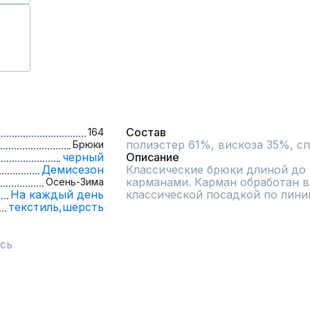
Состав
164
полиэстер 61%, вискоза 35%, с
Брюки
черный
Описание
Демисезон
Классические брюки длиной до 
карманами. Карман обработан в 
Осень-Зима
На каждый день
классической посадкой по лини
текстиль,
шерсть
сь