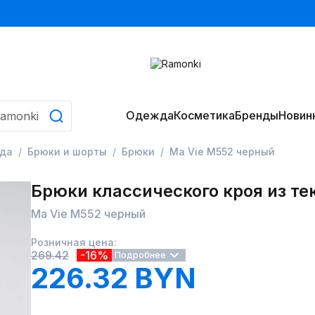
Одежда
Косметика
Бренды
Новин
да
Брюки и шорты
Брюки
Ma Vie М552 черный
Брюки классического кроя из те
Ma Vie М552 черный
Розничная цена:
269.42
-16%
Подробнее
226.32 BYN