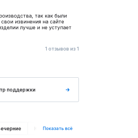
роизводства, так как были
 свои извинения на сайте
изделии лучше и не уступает
1 отзывов из 1
тр поддержки
Вечерние
Классические
Спортивные
Офис
Показать всё