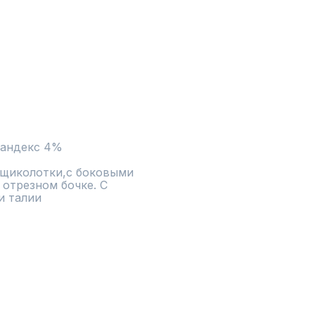
пандекс 4%
щиколотки,с боковыми 
отрезном бочке. С 
и талии