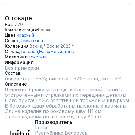
О товаре
Рост
170
Комплектация
Брюки
Цвет
красный
Сезон
Демисезон
Коллекция
Весна,
* Весна 2023 *
Стиль
Деловой,
На каждый день
Материал
текстиль
Информация
Без примерки
Состав
полиэстер - 65%; вискоза - 32%; спандекс - 3%.
Описание
Широкие брюки из гладкой костюмной ткани с 
отстроченными стрелками по передним деталям. 
Пояс притачной с эластичной тесьмой и шнурком. 
В боковых швах обработаны наклонные карманы.

Длина изделия по боковому шву 111 см.

Длина изделия по шаговому шву 82 см.
Производитель
Luitui
Республика Беларусь