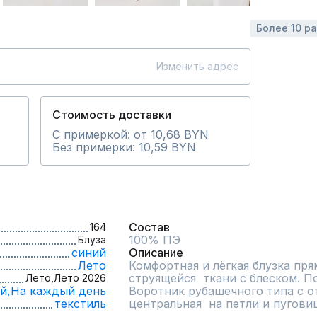
Более 10 р
Изменить адрес
Стоимость доставки
С примеркой: от 10,68 BYN
Без примерки: 10,59 BYN
Состав
164
100% ПЭ
Блуза
синий
Описание
Лето
Комфортная и лёгкая блузка прям
струящейся  ткани с блеском. По
Лето,
Лето 2026
й,
На каждый день
Воротник рубашечного типа с от
текстиль
центральная  на петли и пугови