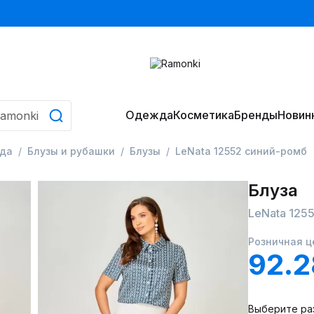
Одежда
Косметика
Бренды
Новин
да
Блузы и рубашки
Блузы
LeNata 12552 синий-ромб
Блуза
LeNata 125
Розничная ц
92.
Выберите ра