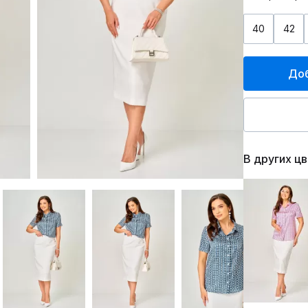
40
42
Доб
В других ц