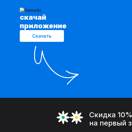
cкачай
приложение
Скачать
Скидка 10
на первый 