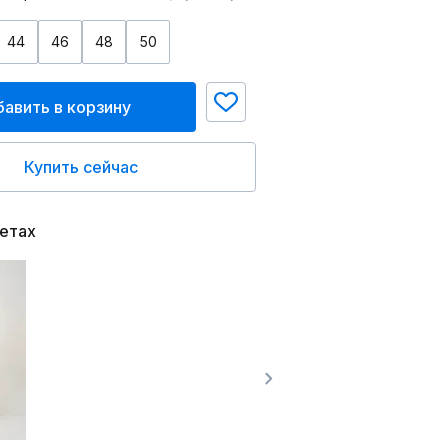
44
46
48
50
авить в корзину
Купить сейчас
ветах