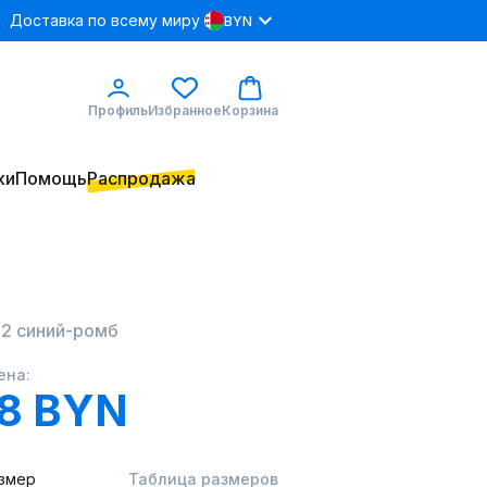
Доставка по всему миру
BYN
Профиль
Избранное
Корзина
ки
Помощь
Распродажа
52 синий-ромб
ена:
28 BYN
змер
Таблица размеров