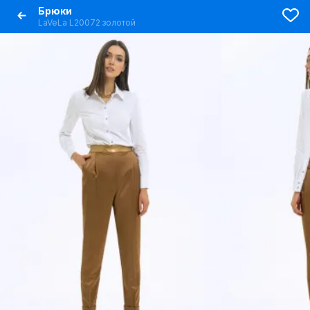
Брюки
LaVeLa L20072 золотой