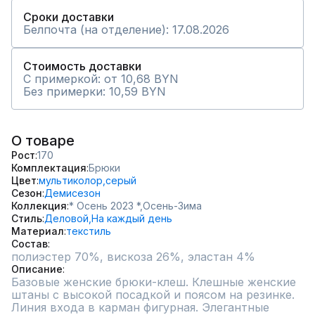
Сроки доставки
Белпочта (на отделение): 17.08.2026
Стоимость доставки
С примеркой: от 10,68 BYN
Без примерки: 10,59 BYN
О товаре
Рост
170
Комплектация
Брюки
Цвет
мультиколор,
серый
Сезон
Демисезон
Коллекция
* Осень 2023 *,
Осень-Зима
Стиль
Деловой,
На каждый день
Материал
текстиль
Состав
полиэстер 70%, вискоза 26%, эластан 4%
Описание
Базовые женские брюки-клеш. Клешные женские 
штаны с высокой посадкой и поясом на резинке. 
Линия входа в карман фигурная. Элегантные 