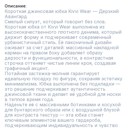
Описание
Короткая джинсовая юбка Kivvi Wear — Дерзкий 
Авангард

Смелый силуэт, который говорит без слов. 
Короткая юбка от Kivvi Wear выполнена из 
высококачественного плотного денима, который 
держит форму и подчеркивает современный 
урбанистичный стиль. Её лаконичный дизайн 
оживает за счет деталей: массивный накладной 
карман на правом боку добавляет образу 
дерзости и функциональности, а контрастная 
строчка оттеняет чистые линии кроя, создавая 
графичный акцент.

Потайная застежка-молния гарантирует 
идеальную посадку по фигуре, сохраняя эстетику 
минимализма. Юбка выполнена без подкладки — 
это решение подчеркивает аутентичность 
джинсовой ткани и делает её удобной для носки 
в теплое время года.

Наденьте её с массивными ботинками и косухой 
для бунтарского образа или с воздушной блузой 
для контраста текстур — эта юбка станет 
ключевым элементом вашего гардероба, 
подчеркивающим индивидуальность и чувство 