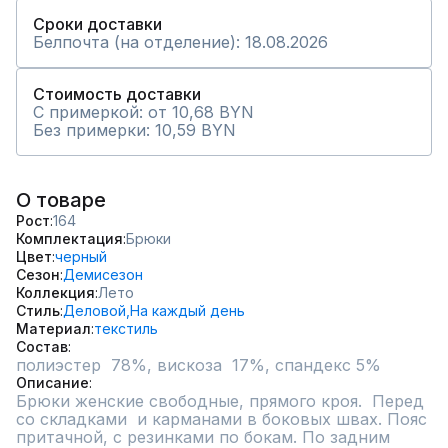
Сроки доставки
Белпочта (на отделение): 18.08.2026
Стоимость доставки
С примеркой: от 10,68 BYN
Без примерки: 10,59 BYN
О товаре
Рост
164
Комплектация
Брюки
Цвет
черный
Сезон
Демисезон
Коллекция
Лето
Стиль
Деловой,
На каждый день
Материал
текстиль
Состав
полиэстер  78%, вискоза  17%, спандекс 5%
Описание
Брюки женские свободные, прямого кроя.  Перед 
со складками  и карманами в боковых швах. Пояс 
притачной, с резинками по бокам. По задним  