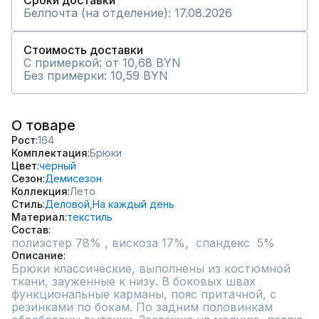
Сроки доставки
Белпочта (на отделение): 17.08.2026
Стоимость доставки
С примеркой: от 10,68 BYN
Без примерки: 10,59 BYN
О товаре
Рост
164
Комплектация
Брюки
Цвет
черный
Сезон
Демисезон
Коллекция
Лето
Стиль
Деловой,
На каждый день
Материал
текстиль
Состав
полиэстер 78% , вискоза 17%,  спандекс  5%
Описание
Брюки классические, выполнены из костюмной 
ткани, зауженные к низу. В боковых швах 
функциональные карманы, пояс притачной, с 
резинками по бокам. По задним половинкам 