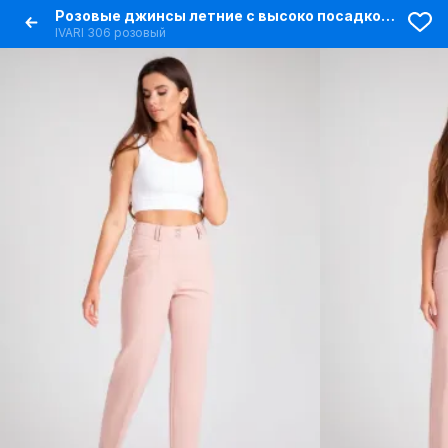
Розовые джинсы летние с высоко посадкой и зауженным низом
IVARI 306 розовый