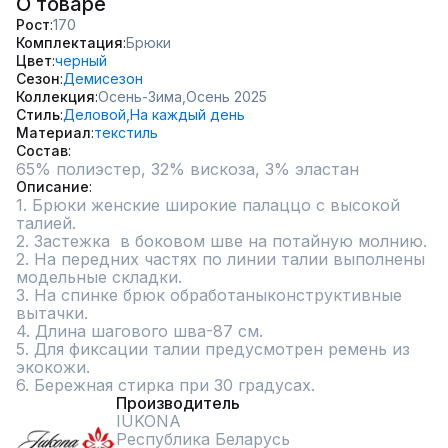
О товаре
Рост
170
Комплектация
Брюки
Цвет
черный
Сезон
Демисезон
Коллекция
Осень-Зима,
Осень 2025
Стиль
Деловой,
На каждый день
Материал
текстиль
Состав
Описание
1. Брюки женские широкие палаццо с высокой 
талией.

2. Застежка  в боковом шве на потайную молнию.

2. На передних частях по линии талии выполнены 
модельные складки.

3. На спинке брюк обработаныконструктивные 
вытачки.

4. Длина шагового шва-87 см.

5. Для фиксации талии предусмотрен ремень из 
экокожи.

6. Бережная стирка при 30 градусах.
Производитель
IUKONA
Республика Беларусь