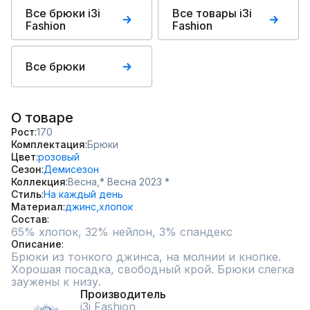
Все брюки i3i
Все товары i3i
Fashion
Fashion
Все брюки
О товаре
Рост
170
Комплектация
Брюки
Цвет
розовый
Сезон
Демисезон
Коллекция
Весна,
* Весна 2023 *
Стиль
На каждый день
Материал
джинс,
хлопок
Состав
65% хлопок, 32% нейлон, 3% спандекс
Описание
Брюки из тонкого джинса, на молнии и кнопке. 
Хорошая посадка, свободный крой. Брюки слегка 
заужены к низу.
Производитель
i3i Fashion