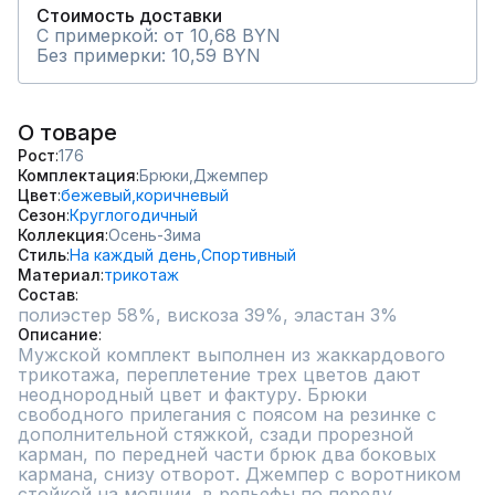
Стоимость доставки
С примеркой: от 10,68 BYN
Без примерки: 10,59 BYN
О товаре
Рост
176
Комплектация
Брюки,
Джемпер
Цвет
бежевый,
коричневый
Сезон
Круглогодичный
Коллекция
Осень-Зима
Стиль
На каждый день,
Спортивный
Материал
трикотаж
Состав
полиэстер 58%, вискоза 39%, эластан 3%
Описание
Мужской комплект выполнен из жаккардового 
трикотажа, переплетение трех цветов дают 
неоднородный цвет и фактуру. Брюки 
свободного прилегания с поясом на резинке с 
дополнительной стяжкой, сзади прорезной 
карман, по передней части брюк два боковых 
кармана, снизу отворот. Джемпер с воротником 
стойкой на молнии, в рельефы по переду 