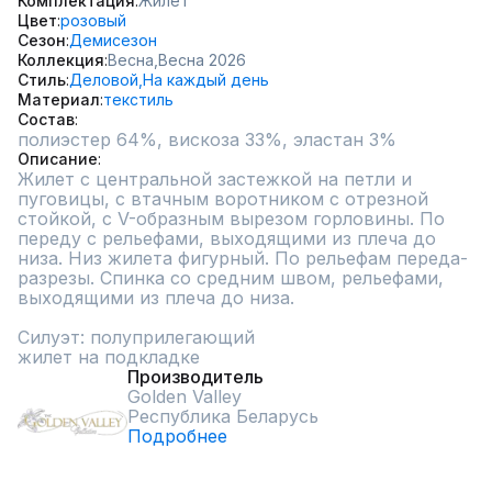
Комплектация
Жилет
Цвет
розовый
Сезон
Демисезон
Коллекция
Весна,
Весна 2026
Стиль
Деловой,
На каждый день
Материал
текстиль
Состав
полиэстер 64%, вискоза 33%, эластан 3%
Описание
Жилет с центральной застежкой на петли и 
пуговицы, с втачным воротником с отрезной 
стойкой, с V-образным вырезом горловины. По 
переду с рельефами, выходящими из плеча до 
низа. Низ жилета фигурный. По рельефам переда- 
разрезы. Спинка со средним швом, рельефами, 
выходящими из плеча до низа.

Силуэт: полуприлегающий

жилет на подкладке
Производитель
Golden Valley
Республика Беларусь
Подробнее