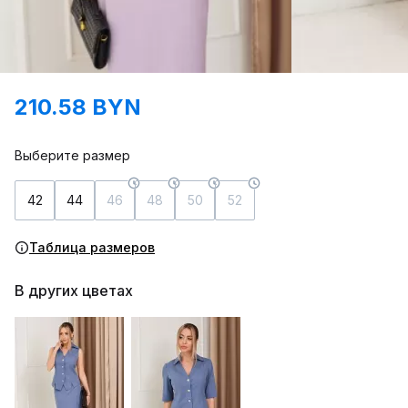
210.58 BYN
Выберите размер
42
44
46
48
50
52
Таблица размеров
В других цветах