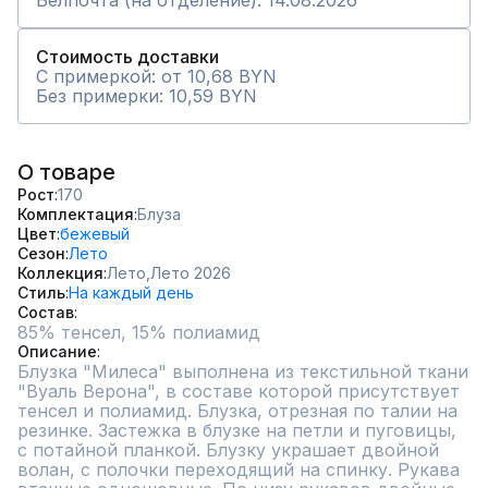
Белпочта (на отделение): 14.08.2026
Стоимость доставки
С примеркой: от 10,68 BYN
Без примерки: 10,59 BYN
О товаре
Рост
170
Комплектация
Блуза
Цвет
бежевый
Сезон
Лето
Коллекция
Лето,
Лето 2026
Стиль
На каждый день
Состав
85% тенсел, 15% полиамид
Описание
Блузка "Милеса" выполнена из текстильной ткани 
"Вуаль Верона", в составе которой присутствует 
тенсел и полиамид. Блузка, отрезная по талии на 
резинке. Застежка в блузке на петли и пуговицы, 
с потайной планкой. Блузку украшает двойной 
волан, с полочки переходящий на спинку. Рукава 