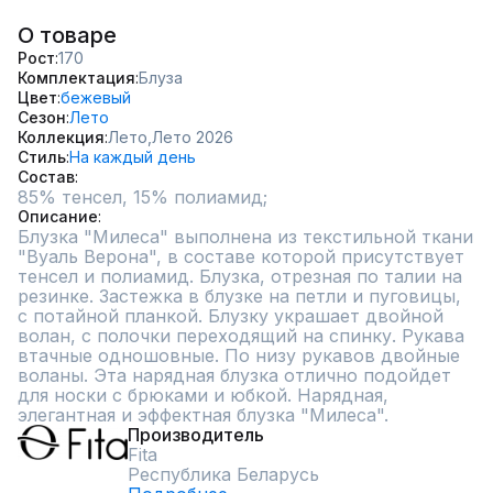
О товаре
Рост
170
Комплектация
Блуза
Цвет
бежевый
Сезон
Лето
Коллекция
Лето,
Лето 2026
Стиль
На каждый день
Состав
85% тенсел, 15% полиамид;
Описание
Блузка "Милеса" выполнена из текстильной ткани 
"Вуаль Верона", в составе которой присутствует 
тенсел и полиамид. Блузка, отрезная по талии на 
резинке. Застежка в блузке на петли и пуговицы, 
с потайной планкой. Блузку украшает двойной 
волан, с полочки переходящий на спинку. Рукава 
втачные одношовные. По низу рукавов двойные 
воланы. Эта нарядная блузка отлично подойдет 
для носки с брюками и юбкой. Нарядная, 
элегантная и эффектная блузка "Милеса".
Производитель
Fita
Республика Беларусь