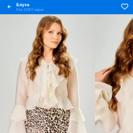
Блуза
Fita 20811 экрю