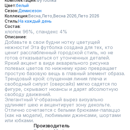
Комплектация
Футболка
Цвет
белый
Сезон
Демисезон
Коллекция
Весна,
Лето,
Весна 2026,
Лето 2026
Стиль
На каждый день
Состав
Описание
Добавьте в свои будни нотку цветущей 
нежности! Эта футболка создана для тех, кто 
ценит расслабленный городской стиль, но не 
готов отказываться от утонченных деталей. 
Яркий акцент в виде акварельного рисунка 
полевых цветов по нижнему краю превращает 
простую базовую вещь в главный элемент образа.

Трендовый крой: спущенная линия плеча и 
свободный силуэт (оверсайз) мягко садятся по 
фигуре, скрывают нюансы и дарят абсолютную 
свободу движений. 

Элегантный V-образный вырез визуально 
удлиняет шею и акцентирует зону декольте. 
Отлично сочетается с белыми брюками-палаццо 
(как на модели), любимыми джинсами, шортами 
или юбками.
Производитель